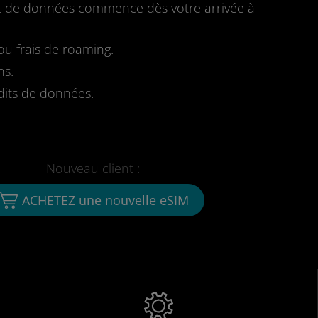
fait de données commence dès votre arrivée à
u frais de roaming.
ns.
dits de données.
Nouveau client :
ACHETEZ une nouvelle eSIM