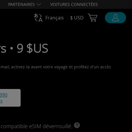
PARTENAIRES
VOITURES CONNECTÉES
Cart Ubigi
Français
$ USD
s • 9 $US
ail, activez-la avant votre voyage et profitez d'un accès
990
is
l compatible eSIM déverrouillé.