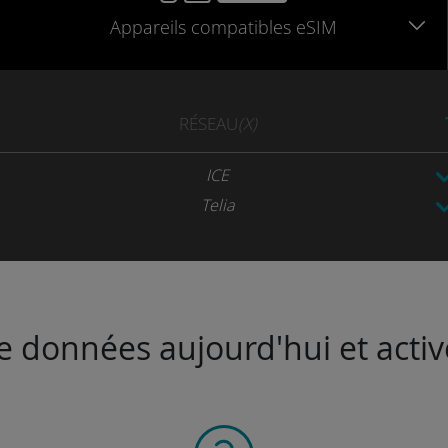
Appareils
compatibles
eSIM
RÉSEAU
(X)
ICE
Telia
de données aujourd'hui et activ