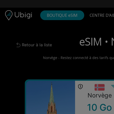
Skip to content
Contenu
Barre de navigation
Bas de page
BOUTIQUE eSIM
CENTRE D’AI
eSIM • 
Retour à la liste
Back to list
Norvège - Restez connecté à des tarifs qu
Norvège
10 Go