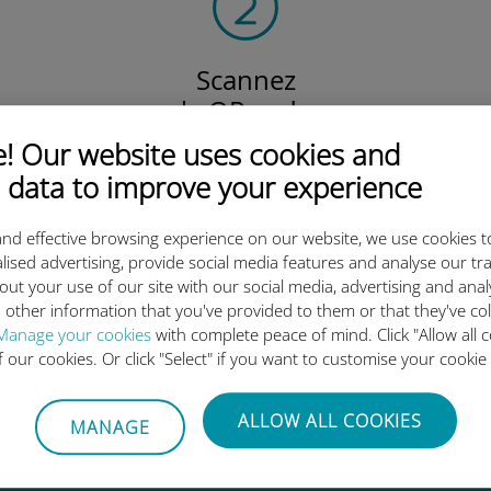
Scannez
le QR code
pour activer votre forfait
 Our website uses cookies and
et installer l'eSIM Ubigi.
 data to improve your experience
Efficace !
nd effective browsing experience on our website, we use cookies t
lised advertising, provide social media features and analyse our tra
out your use of our site with our social media, advertising and ana
 other information that you've provided to them or that they've co
 l'eSIM internationale Ubigi es
Manage your cookies
with complete peace of mind. Click "Allow all c
of our cookies. Or click "Select" if you want to customise your cookie
ALLOW ALL COOKIES
MANAGE