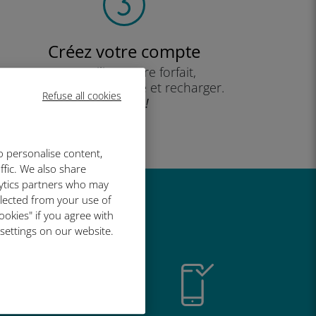
Créez votre compte
pour utiliser votre forfait,
consulter votre solde et recharger.
Refuse all cookies
Profitez !
o personalise content,
ffic. We also share
lytics partners who may
llected from your use of
t si bien
ookies" if you agree with
 settings on our website.