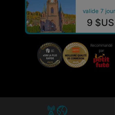
valide 7 jou
9 $US
Recommandé
par