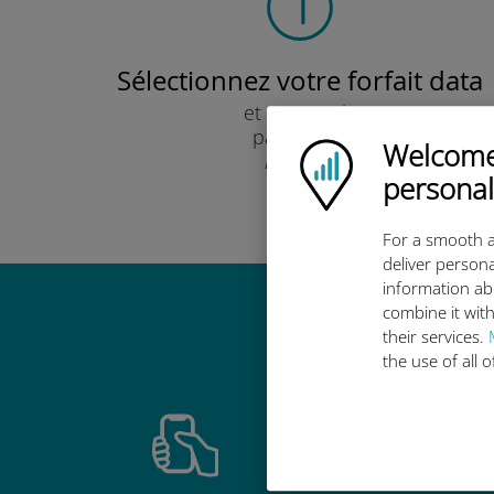
Sélectionnez votre forfait data
et recevez-le
par e-mail.
Welcome!
Ubigi logo
Rapide !
personal
For a smooth a
deliver persona
information ab
combine it with
Pourquoi
their services.
the use of all 