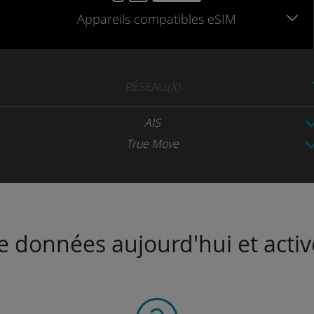
Appareils
compatibles
eSIM
RÉSEAU
(X)
AIS
True Move
de données aujourd'hui et activ