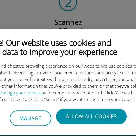
Scannez
le QR code
pour activer votre forfait
 Our website uses cookies and
et installer l'eSIM Ubigi.
 data to improve your experience
Efficace !
nd effective browsing experience on our website, we use cookies t
lised advertising, provide social media features and analyse our tra
out your use of our site with our social media, advertising and ana
 other information that you've provided to them or that they've co
 l'eSIM internationale Ubigi es
Manage your cookies
with complete peace of mind. Click "Allow all c
of our cookies. Or click "Select" if you want to customise your cookie
ALLOW ALL COOKIES
MANAGE