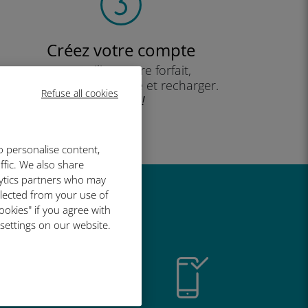
Créez votre compte
pour utiliser votre forfait,
consulter votre solde et recharger.
Refuse all cookies
Profitez !
o personalise content,
ffic. We also share
lytics partners who may
llected from your use of
t si bien
ookies" if you agree with
 settings on our website.