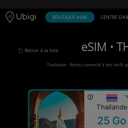
Skip to content
Contenu
Barre de navigation
Bas de page
BOUTIQUE eSIM
CENTRE D’AI
eSIM • T
Retour à la liste
Back to list
Thailande - Restez connecté à des tarifs q
Thailande
25 Go