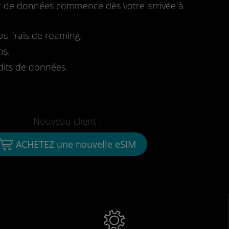
fait de données commence dès votre arrivée à
u frais de roaming.
ns.
dits de données.
Nouveau client :
ACHETEZ une nouvelle eSIM