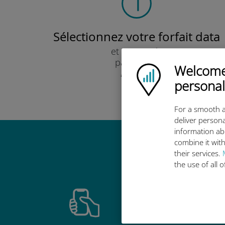
Sélectionnez votre forfait data
et recevez-le
par e-mail.
Welcome!
Ubigi logo
Rapide !
personal
For a smooth a
deliver persona
information ab
combine it with
Pourquoi
their services.
the use of all 