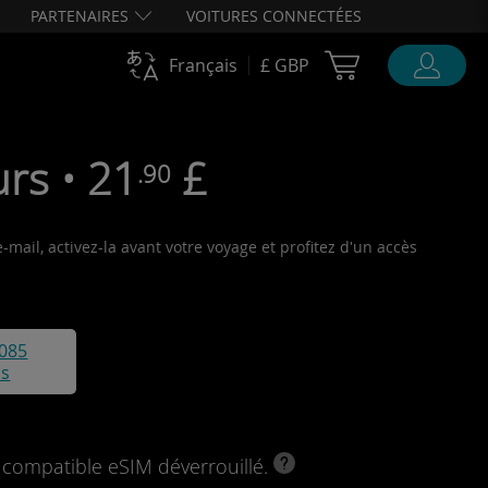
PARTENAIRES
VOITURES CONNECTÉES
Cart Ubigi
Français
£ GBP
rs • 21
£
.90
mail, activez-la avant votre voyage et profitez d'un accès
085
is
l compatible eSIM déverrouillé.