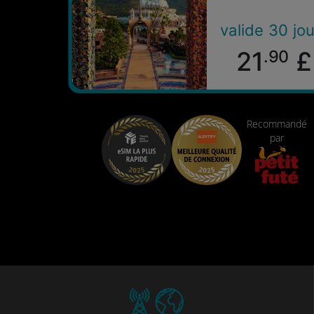
valide 30 jou
21
£
.90
Recommandé
par