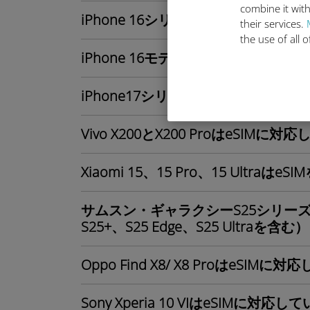
combine it with
iPhone 16シリーズユーザーにと
their services.
the use of all 
iPhone 16モデルはeSIMをサポー
iPhone17シリーズに含まれるモデ
Vivo X200とX200 ProはeSIMに
Xiaomi 15、15 Pro、15 Ultr
サムスン・ギャラクシーS25シリーズ
S25+、S25 Edge、S25 Ultraを含む
Oppo Find X8/ X8 ProはeSIM
Sony Xperia 10 VIはeSIMに対応