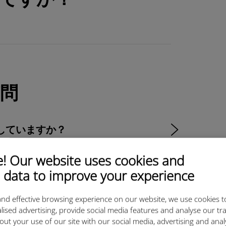
問
Mに対応していますか？
 Our website uses cookies and
 data to improve your experience
ir：知っておくべきすべてのこと
nd effective browsing experience on our website, we use cookies t
lised advertising, provide social media features and analyse our tra
のデータプラン
out your use of our site with our social media, advertising and ana