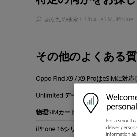
その他のよくある質
Oppo Find X9 / X9 ProはeSI
Unlimited データプランとは？
Welcome!
Ubigi logo
personal
物理SIMカードなしの iPhone A
For a smooth a
deliver persona
iPhone 16シリーズとUbigi eSIM
information ab