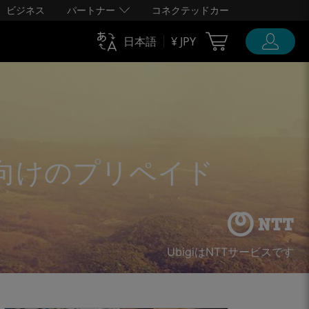
ビジネス
パートナー
コネクテッドカー
Cart Ubigi
日本語
¥ JPY
向けのプリペイド
UbigiはNTTサービスです