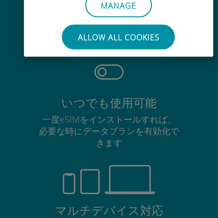
手間いらず
MANAGE
使用中のSIMカードを抜き差しする
必要はありません
ALLOW ALL COOKIES
いつでも使用可能
一度eSIMをインストールすれば、
必要な時にデータプランを有効化で
きます
マルチデバイス対応