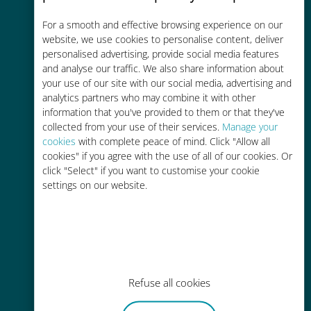
コストパフォーマンス
For a smooth and effective browsing experience on our
お客様が普段お使いのキャリアでロ
website, we use cookies to personalise content, deliver
ーミングサービスを使った場合に比
personalised advertising, provide social media features
and analyse our traffic. We also share information about
べて最大で90％の節約が可能です。
your use of our site with our social media, advertising and
analytics partners who may combine it with other
information that you've provided to them or that they've
collected from your use of their services.
Manage your
cookies
with complete peace of mind. Click "Allow all
cookies" if you agree with the use of all of our cookies. Or
かんたん追加購入
click "Select" if you want to customise your cookie
settings on our website.
Wi-Fiやデータ残量がなくても、
Ubigiアプリでデータの追加購入が
可能
Refuse all cookies