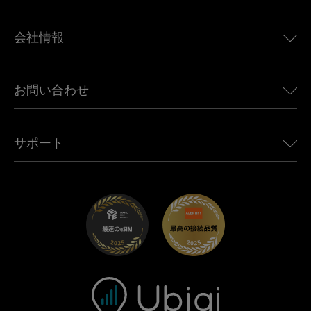
日本向けeSIM
BMW向けUbigi
カナダ向けeSIM
会社情報
Land Rover向けUbigi
ブラジル向けeSIM
Alfa Romeo向けUbigi
タイ向けeSIM
Ubigiについて
Jeep向けUbigi
お問い合わせ
アフリカ向けeSIM
Ubigi関連プレス
Jaguar向けUbigi
すべての目的地を見る
モバイル ネットワーク パートナー
Toyota向けUbigi
従業員をつなぐ
Ubigiアプリ
サポート
Mini向けUbigi
アフェリエイトプログラム
Ubigi.com
Maserati向けUbigi
ディストリビュータープログラム
UbiClub｜ロイヤルティプログラム
始めましょう
Fiat向けUbigi
お友達紹介プログラム
トラブルシューティング
採用情報
ヘルプセンター
お問い合わせ先