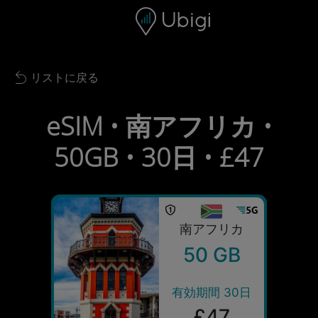
Skip to content
コンテンツ
ナビゲーションバー
フッター
リストに戻る
Back to list
eSIM • 南アフリカ •
50GB • 30日 • £47
南アフリカ
50 GB
有効期間 30日
£47