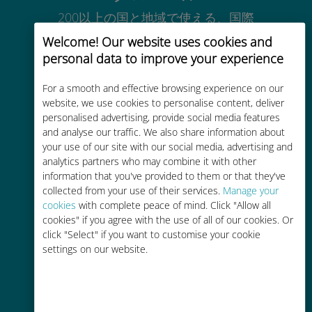
200以上の国と地域で使える、国際
的な高品位のセルラー通信です
Welcome! Our website uses cookies and
personal data to improve your experience
For a smooth and effective browsing experience on our
website, we use cookies to personalise content, deliver
personalised advertising, provide social media features
コストパフォーマンス
and analyse our traffic. We also share information about
your use of our site with our social media, advertising and
お客様が普段お使いのキャリアでロ
analytics partners who may combine it with other
ーミングサービスを使った場合に比
information that you've provided to them or that they've
べて最大で90％の節約が可能です。
collected from your use of their services.
Manage your
cookies
with complete peace of mind. Click "Allow all
cookies" if you agree with the use of all of our cookies. Or
click "Select" if you want to customise your cookie
settings on our website.
かんたん追加購入
Wi-Fiやデータ残量がなくても、