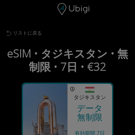
Skip to content
コンテンツ
ナビゲーションバー
フッター
リストに戻る
Back to list
eSIM • タジキスタン • 無
制限 • 7日 • €32
タジキスタン
データ
無制限
有効期間 7日