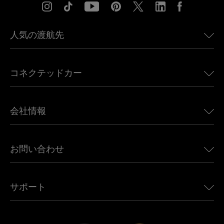
人気の渡航先
アメリカ向けeSIM
コネクテッドカー
ヨーロッパ向けeSIM
日本向けeSIM
BMW向けUbigi
カナダ向けeSIM
会社情報
Land Rover向けUbigi
ブラジル向けeSIM
Alfa Romeo向けUbigi
タイ向けeSIM
Ubigiについて
Jeep向けUbigi
お問い合わせ
アフリカ向けeSIM
Ubigi関連プレス
Jaguar向けUbigi
すべての目的地を見る
モバイル ネットワーク パートナー
Toyota向けUbigi
従業員をつなぐ
Ubigiアプリ
サポート
Mini向けUbigi
アフェリエイトプログラム
Ubigi.com
Maserati向けUbigi
ディストリビュータープログラム
UbiClub｜ロイヤルティプログラム
始めましょう
Fiat向けUbigi
お友達紹介プログラム