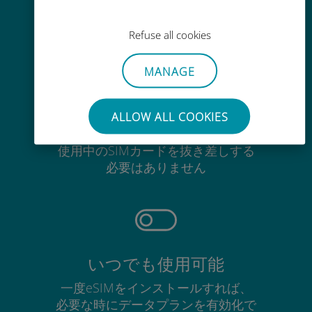
Ubigiアプリでデータの追加購入が
可能
Refuse all cookies
MANAGE
ALLOW ALL COOKIES
手間いらず
使用中のSIMカードを抜き差しする
必要はありません
いつでも使用可能
一度eSIMをインストールすれば、
必要な時にデータプランを有効化で