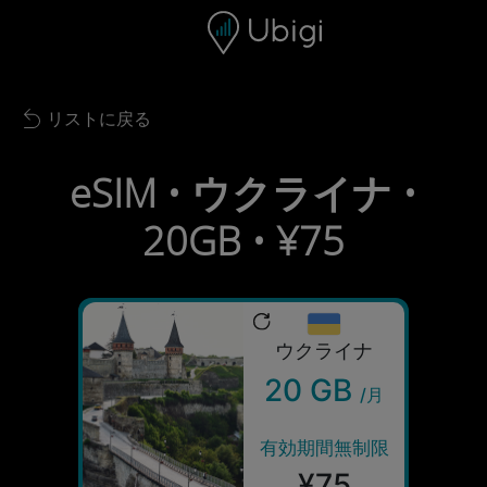
Skip to content
コンテンツ
ナビゲーションバー
フッター
リストに戻る
Back to list
eSIM • ウクライナ •
20GB • ¥75
ウクライナ
20 GB
/月
有効期間無制限
¥75