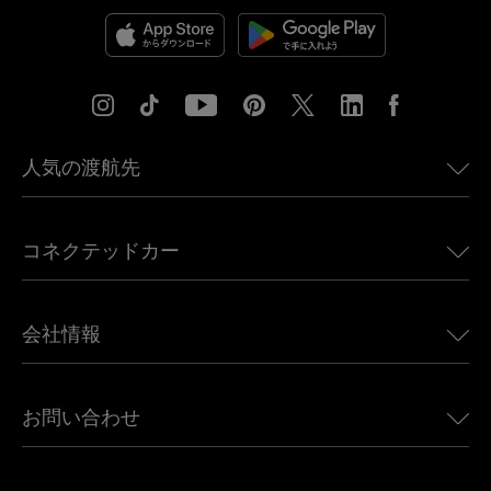
人気の渡航先
アメリカ向けeSIM
コネクテッドカー
ヨーロッパ向けeSIM
日本向けeSIM
BMW向けUbigi
カナダ向けeSIM
会社情報
Land Rover向けUbigi
ブラジル向けeSIM
Alfa Romeo向けUbigi
タイ向けeSIM
Ubigiについて
Jeep向けUbigi
お問い合わせ
アフリカ向けeSIM
Ubigi関連プレス
Jaguar向けUbigi
すべての目的地を見る
モバイル ネットワーク パートナー
Toyota向けUbigi
従業員をつなぐ
Ubigiアプリ