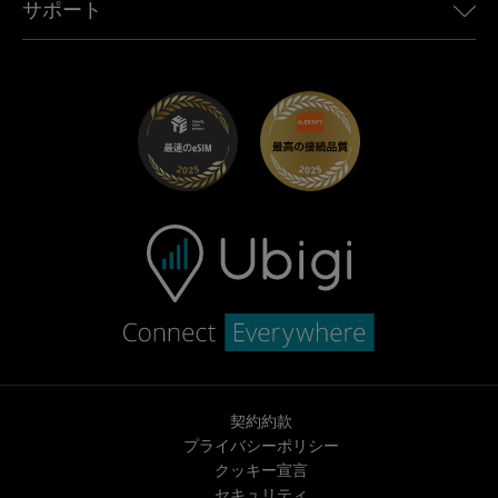
サポート
Mini向けUbigi
アフェリエイトプログラム
Ubigi.com
Maserati向けUbigi
ディストリビュータープログラム
UbiClub｜ロイヤルティプログラム
始めましょう
Fiat向けUbigi
お友達紹介プログラム
トラブルシューティング
採用情報
ヘルプセンター
お問い合わせ先
契約約款
プライバシーポリシー
クッキー宣言
セキュリティ