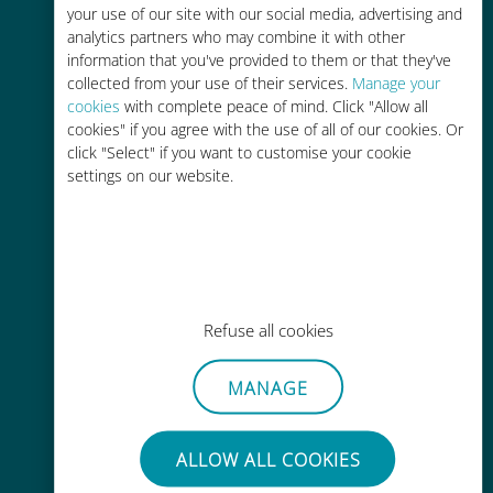
your use of our site with our social media, advertising and
analytics partners who may combine it with other
かんたん追加購入
information that you've provided to them or that they've
collected from your use of their services.
Manage your
Wi-Fiやデータ残量がなくても、
cookies
with complete peace of mind. Click "Allow all
Ubigiアプリでデータの追加購入が
cookies" if you agree with the use of all of our cookies. Or
可能
click "Select" if you want to customise your cookie
settings on our website.
手間いらず
使用中のSIMカードを抜き差しする
Refuse all cookies
必要はありません
MANAGE
ALLOW ALL COOKIES