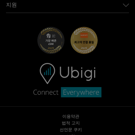
Ubigi 앱
지원
Mini용 Ubigi
제휴 프로그램
Ubigi.com
Maserati용 Ubigi
총판 프로그램
UbiClub – 멤버십 프로그램
시작하기
Fiat용 Ubigi
친구 프로그램 추천
문제 해결
경력 기회
고객 센터
지원팀에 문의
이용약관
법적 고지
선언문 쿠키