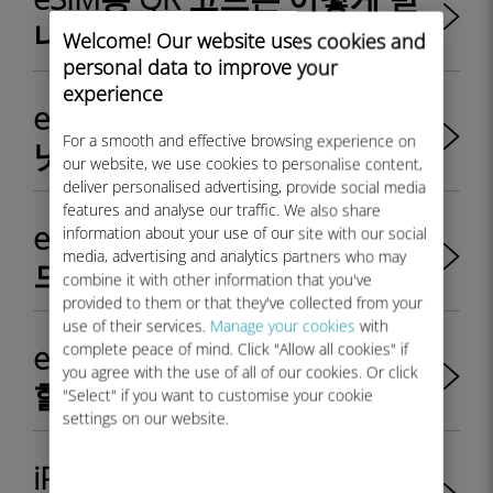
나요?
Welcome! Our website uses cookies and
personal data to improve your
experience
eSIM이 물리적 SIM 카드보다
For a smooth and effective browsing experience on
낫나요?
our website, we use cookies to personalise content,
deliver personalised advertising, provide social media
features and analyse our traffic. We also share
eSIM을 설치한 후에도 SIM 카
information about your use of our site with our social
media, advertising and analytics partners who may
드를 계속 사용할 수 있나요?
combine it with other information that you've
provided to them or that they've collected from your
use of their services.
Manage your cookies
with
eSIM에서 실제 SIM으로 전환
complete peace of mind. Click "Allow all cookies" if
you agree with the use of all of our cookies. Or click
할 수 있나요?
"Select" if you want to customise your cookie
settings on our website.
iPhone 11은 eSIM을 지원하