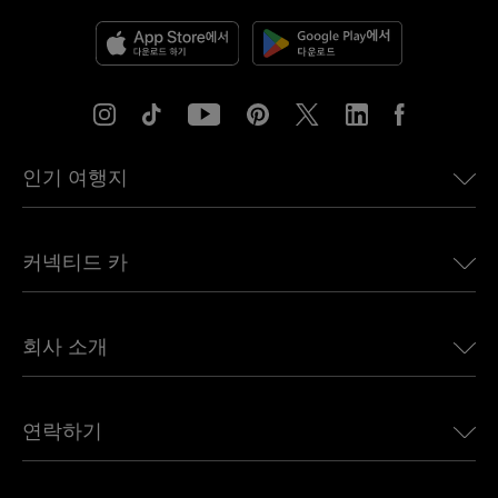
인기 여행지
미국용 eSIM
커넥티드 카
유럽용 eSIM
일본용 eSIM
BMW용 Ubigi
캐나다용 eSIM
회사 소개
Land Rover용 Ubigi
브라질용 eSIM
Alfa Romeo용 Ubigi
태국용 eSIM
우리의 이야기
Jeep용 Ubigi
연락하기
아프리카용 eSIM
언론에 소개된 Ubigi
Jaguar용 Ubigi
모든 목적지 보기
Ubigi 네트워크 파트너
Toyota용 Ubigi
직원 연결