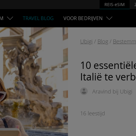
REIS-eSIM
M
TRAVEL BLOG
VOOR BEDRIJVEN
Ubigi
/
Blog
/
Bestemm
10 essentiël
Italië te ver
Aravind bij Ubigi
16 leestijd