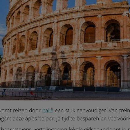
wordt reizen door
Italië
een stuk eenvoudiger. Van treint
ngen: deze apps helpen je tijd te besparen en veelvo
aar vervoer, vertalingen en lokale gidsen verloopt je r