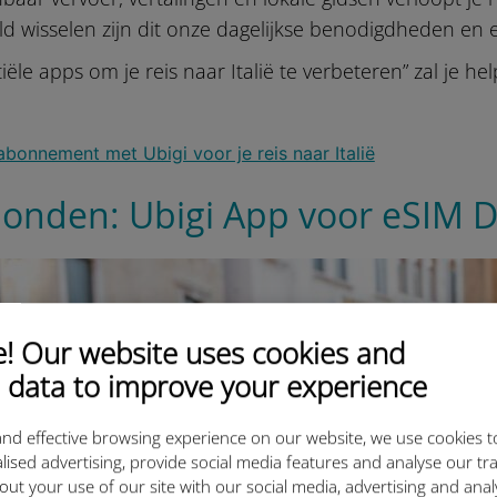
 wisselen zijn dit onze dagelijkse benodigdheden en 
tiële apps om je reis naar Italië te verbeteren” zal je h
erbonden: Ubigi App voor eSIM 
 Our website uses cookies and
 data to improve your experience
nd effective browsing experience on our website, we use cookies t
lised advertising, provide social media features and analyse our tra
out your use of our site with our social media, advertising and ana