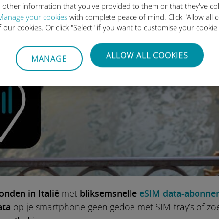
 other information that you've provided to them or that they've co
Manage your cookies
with complete peace of mind. Click "Allow all c
of our cookies. Or click "Select" if you want to customise your cookie
ALLOW ALL COOKIES
MANAGE
onden in Italië
met
bliksemsnelle
eSIM data-abonne
ata
op je smartphone-geen gedoe met SIM-tray’s of zoeke