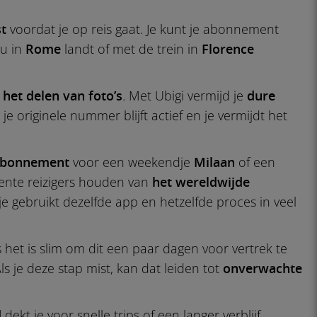
st
voordat je op reis gaat. Je kunt je abonnement
nu in
Rome
landt of met de trein in
Florence
n
het delen van foto’s
. Met Ubigi vermijd je
dure
, je originele nummer blijft actief en je vermijdt het
abonnement
voor een weekendje
Milaan
of een
ente reizigers houden van
het wereldwijde
 gebruikt dezelfde app en hetzelfde proces in veel
s het is slim om dit een paar dagen voor vertrek te
Als je deze stap mist, kan dat leiden tot
onverwachte
d
dekt je voor snelle trips of een langer verblijf,