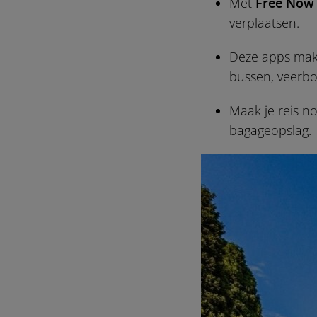
Met
Free Now
verplaatsen.
Deze apps mak
bussen, veerb
Maak je reis n
bagageopslag.