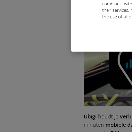
combine it with
their services.
the use of all 
Ubigi
houdt je
verb
minuten
mobiele d