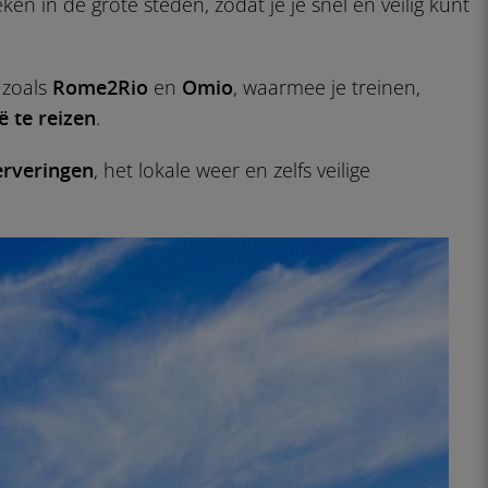
en in de grote steden, zodat je je snel en veilig kunt
 zoals
Rome2Rio
en
Omio
, waarmee je treinen,
ië te reizen
.
erveringen
, het lokale weer en zelfs veilige