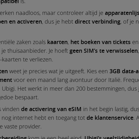
patibel
is.
rken naadloos, maar controleer altijd je
apparatenlij
en en activeren
, dus je hebt
direct verbinding
, of je 
sentiële zaken zoals
kaarten
,
het boeken van tickets
e
je thuisaanbieder. Je hoeft
geen SIM’s te verwisselen
-kaarten te verliezen.
ten
weet je precies wat je uitgeeft. Kies een
3GB data-
ment
voor een maand lang avontuur door Italië. Frequ
 Ubigi. Het werkt in meer dan 200 bestemmingen, dus je
 gedoe bespaart.
s vinden
de activering van eSIM
in het begin lastig, du
is nog internet hebt en toegang tot
de klantenservice
. 
je vaste provider.
rbereiding
kom je een heel eind.
Ubigi’s veelzijdighei