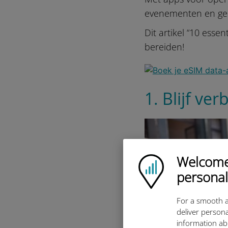
evenementen en geld
Dit artikel “10 essen
bereiden!
1. Blijf v
Welcome!
Ubigi logo
personal
For a smooth a
deliver persona
information ab