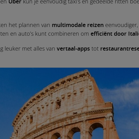
en
Uber
kun je eenvoudig taxi’s en gedeelde ritten boek
en het plannen van
multimodale reizen
eenvoudiger,
oten en auto’s kunt combineren om
efficiënt door Ital
og leuker met alles van
vertaal-apps
tot
restaurantres