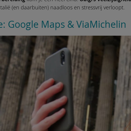
talië (en daarbuiten) naadloos en stressvrij verloopt.
ie: Google Maps & ViaMichelin