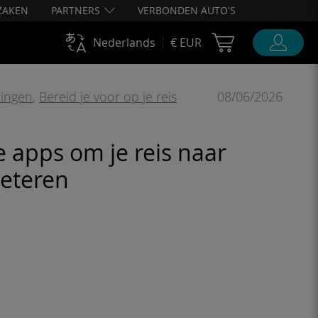
ZAKEN
PARTNERS
VERBONDEN AUTO'S
Cart Ubigi
Nederlands
€ EUR
ingen
,
Bereid je voor op je reis
08/06/2026
e apps om je reis naar
beteren