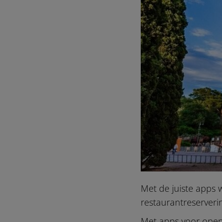
Met de juiste apps 
restaurantreserveri
Met apps voor openb