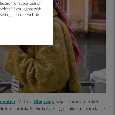
llected from your use of
ookies" if you agree with
 settings on our website.
menten
. Met de
Ubigi app
krijg je binnen enkele
n naar lokale winkels. Zorg er alleen voor dat je