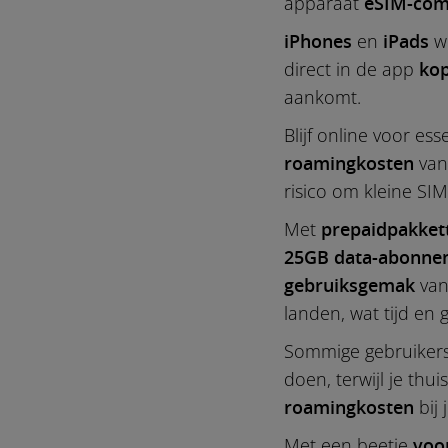
apparaat
eSIM-com
iPhones
en
iPads
we
direct in de app
kop
aankomt.
Blijf online voor es
roamingkosten
van 
risico om kleine SIM
Met
prepaidpakket
25GB data-abonne
gebruiksgemak
van
landen, wat tijd en
Sommige gebruiker
doen, terwijl je thu
roamingkosten
bij 
Met een beetje
voo