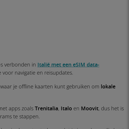
loos verbonden in
Italië met een eSIM data-
 voor navigatie en reisupdates.
, waar je offline kaarten kunt gebruiken om
lokale
met apps zoals
Trenitalia
,
Italo
en
Moovit
, dus het is
trams te stappen.