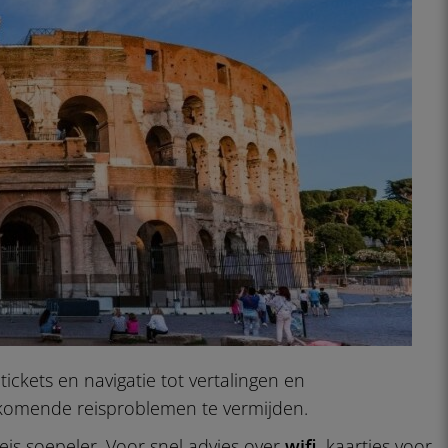
ickets en navigatie tot vertalingen en
orkomende reisproblemen te vermijden.
eis soepeler. Voor snel advies over
wifi
, kaartjes voor