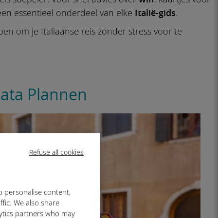
een essentieel onderdeel van elke
Italië-gids
.
elpen om je Italiaanse reis zonder stress voor te
Data Plannen
Refuse all cookies
o personalise content,
ffic. We also share
lytics partners who may