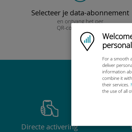
Selecteer je data-abonnement
en ontvang het per
QR-code via e-mail.
Snel!
Welcome!
Ubigi logo
personal
For a smooth a
deliver persona
information ab
Waarom de in
combine it with
their services.
the use of all 
Directe activering