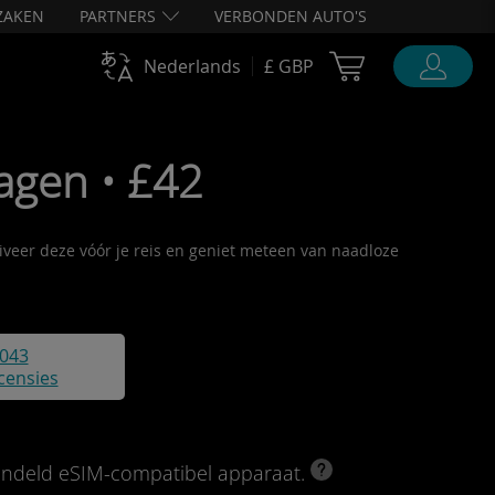
ZAKEN
PARTNERS
VERBONDEN AUTO'S
Cart Ubigi
Nederlands
£ GBP
agen • £42
tiveer deze vóór je reis en geniet meteen van naadloze
043
censies
rendeld eSIM-compatibel apparaat.