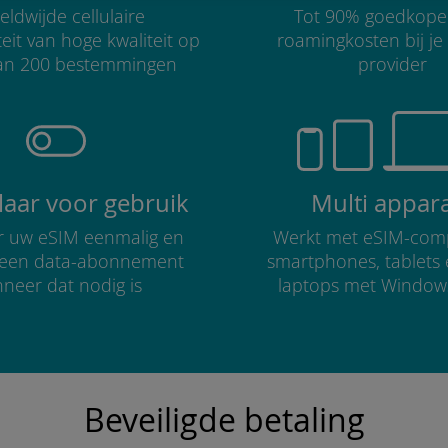
ldwijde cellulaire
Tot 90% goedkope
teit van hoge kwaliteit op
roamingkosten bij je
an 200 bestemmingen
provider
klaar voor gebruik
Multi appar
er uw eSIM eenmalig en
Werkt met eSIM-comp
r een data-abonnement
smartphones, tablets
neer dat nodig is
laptops met Window
Beveiligde betaling