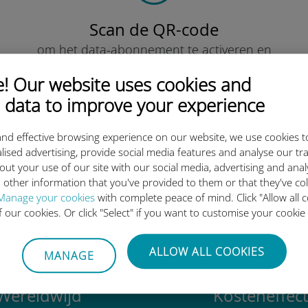
Scan de QR-code
om het data-abonnement te activeren en
de Ubigi eSIM te installeren.
Eenvoudig!
 Our website uses cookies and
 data to improve your experience
nd effective browsing experience on our website, we use cookies t
lised advertising, provide social media features and analyse our tra
out your use of our site with our social media, advertising and ana
ternationale eSIM van Ubigi z
 other information that you've provided to them or that they've co
Manage your cookies
with complete peace of mind. Click "Allow all c
of our cookies. Or click "Select" if you want to customise your cookie
ALLOW ALL COOKIES
MANAGE
Wereldwijd
Kosteneffect