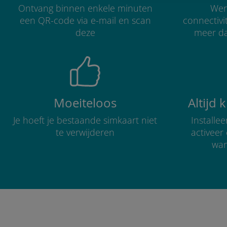
Ontvang binnen enkele minuten
Were
een QR-code via e-mail en scan
connectivi
deze
meer d
Moeiteloos
Altijd 
Je hoeft je bestaande simkaart niet
Installe
te verwijderen
activee
wan