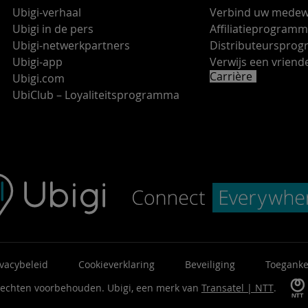
Ubigi-verhaal
Verbind uw medew
Ubigi in de pers
Affiliatieprogram
Ubigi-netwerkpartners
Distributeurspro
Ubigi-app
Verwijs een vrie
Carrière
Ubigi.com
UbiClub – Loyaliteitsprogramma
ivacybeleid
Cookieverklaring
Beveiliging
Toeganke
 rechten voorbehouden.
Ubigi, een merk van
Transatel | NTT
.