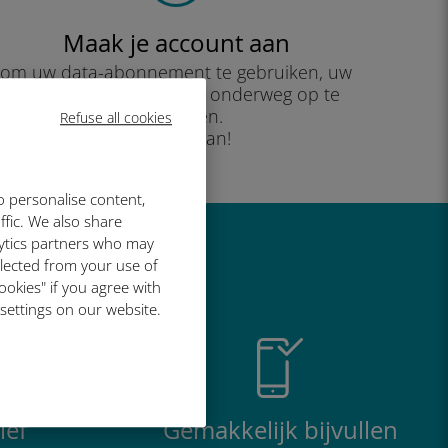
Maak je account aan
om uw data-abonnement te gebruiken, uw
saldo te controleren en onderweg op te
waarderen.
Refuse all cookies
Geniet ervan!
o personalise content,
ffic. We also share
lytics partners who may
o geweldig is
llected from your use of
ookies" if you agree with
 settings on our website.
ief
Gemakkelijk bijvullen