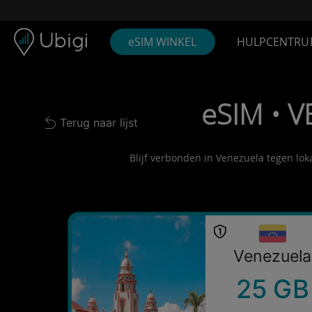
Skip to content
Inhoud
Navigatiebalk
Voettekst
eSIM WINKEL
HULPCENTRU
eSIM • V
Terug naar lijst
Back to list
Blijf verbonden in Venezuela tegen lok
Venezuela
25 GB