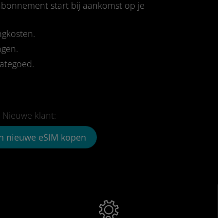
-abonnement start bij aankomst op je
ngkosten.
ngen.
tategoed.
Nieuwe klant:
n nieuwe eSIM kopen