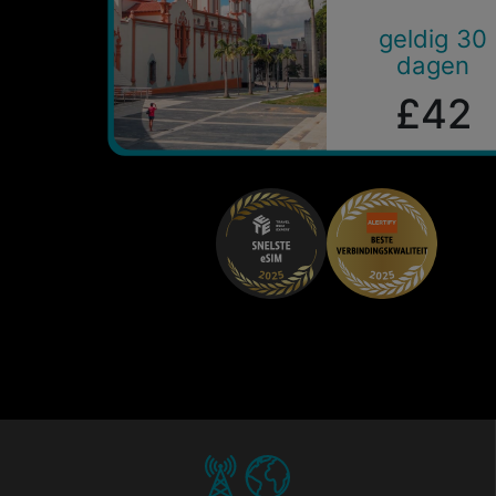
geldig 30
dagen
£42