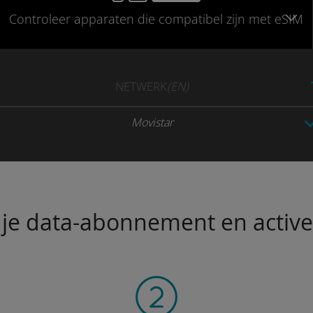
Controleer
apparaten die compatibel
zijn met eSIM
NETWERK
(EN)
Movistar
je data-abonnement en activeer