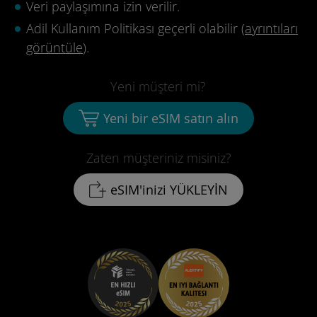
Veri paylaşımına izin verilir.
Adil Kullanım Politikası geçerli olabilir (
ayrıntıları
görüntüle
).
Yeni müşteri mi?
Yeni bir eSIM satın alın
Zaten müşteriniz misiniz?
eSIM'inizi YÜKLEYİN