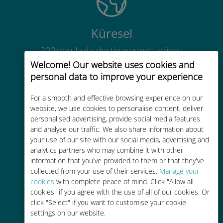
Küresel
200'den fazla destinasyonda dünya
çapında yüksek kaliteli hücresel
Welcome! Our website uses cookies and
bağlantı
personal data to improve your experience
For a smooth and effective browsing experience on our
website, we use cookies to personalise content, deliver
personalised advertising, provide social media features
and analyse our traffic. We also share information about
your use of our site with our social media, advertising and
Uygun maliyetli
analytics partners who may combine it with other
Mevcut operatörünüzle dolaşım
information that you've provided to them or that they've
collected from your use of their services.
Manage your
ücretlerinden %90'a kadar daha
cookies
with complete peace of mind. Click "Allow all
ucuz
cookies" if you agree with the use of all of our cookies. Or
click "Select" if you want to customise your cookie
settings on our website.