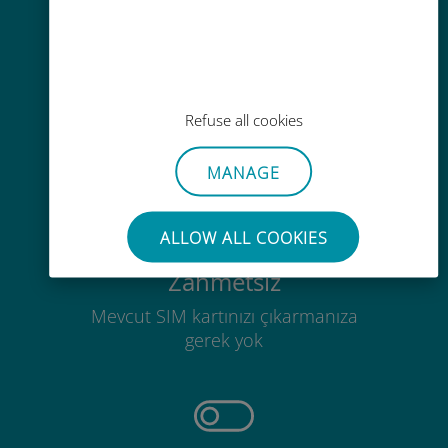
Kolay doldurma
Ubigi uygulaması aracılığıyla her
yerde, Wi-Fi veya kalan veri
Refuse all cookies
olmadan bile
MANAGE
ALLOW ALL COOKIES
Zahmetsiz
Mevcut SIM kartınızı çıkarmanıza
gerek yok