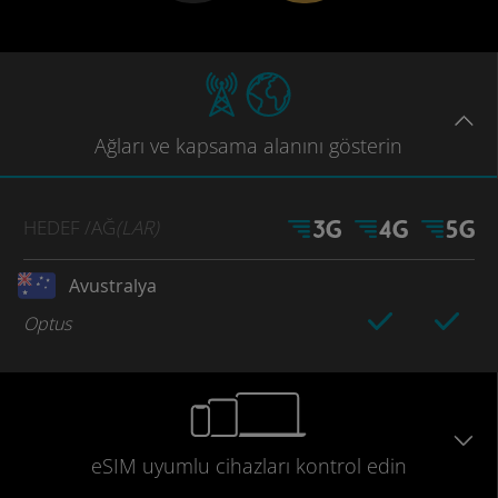
Ağları
ve kapsama
alanını gösterin
HEDEF
/AĞ
(LAR)
Avustralya
Optus
eSIM uyumlu
cihazları
kontrol edin