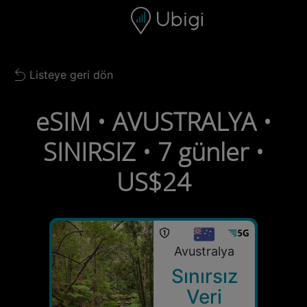
Skip to content
İçerik
Gezinme çubuğu
Alt bilgi
Listeye geri dön
Back to list
eSIM • AVUSTRALYA •
SINIRSIZ • 7 günler •
US$24
Avustralya
Sınırsız
Veri