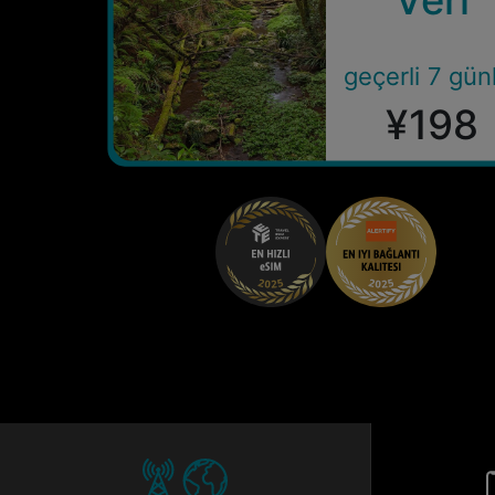
geçerli 7 gün
¥198