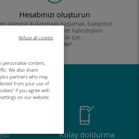
Hesabınızı oluşturun
eri planınızı kullanmaya başlamak, bakiyenizi
kontrol etmek ve hareket halindeyken
yükleme yapmak için.
Refuse all cookies
İyi eğlenceler!
o personalise content,
ffic. We also share
lytics partners who may
r harika
llected from your use of
ookies" if you agree with
 settings on our website.
tli
Kolay doldurma