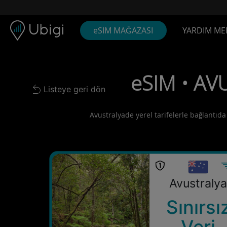
Skip to content
İçerik
Gezinme çubuğu
Alt bilgi
eSIM MAĞAZASI
YARDIM ME
eSIM • AVU
Listeye geri dön
Back to list
Avustralyade yerel tarifelerle bağlantıda 
Avustraly
Sınırsı
Veri