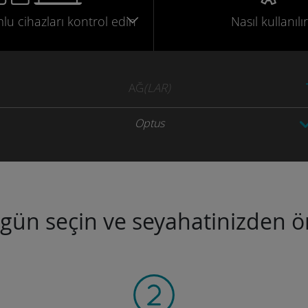
mlu
cihazları
kontrol edin
Nasıl kullanılır
AĞ
(LAR)
Optus
ugün seçin ve seyahatinizden ön