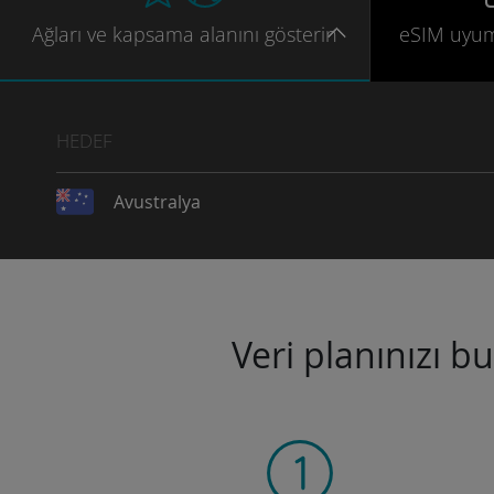
Ağları
ve kapsama
alanını gösterin
eSIM uyu
HEDEF
Avustralya
Veri planınızı b