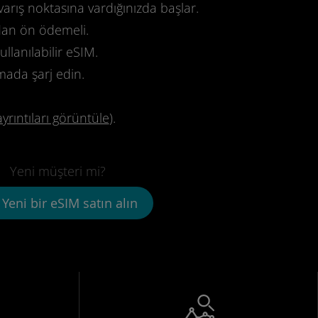
varış noktasına vardığınızda başlar.
dan ön ödemeli.
llanılabilir eSIM.
mada şarj edin.
ayrıntıları görüntüle
).
Yeni müşteri mi?
Yeni bir eSIM satın alın