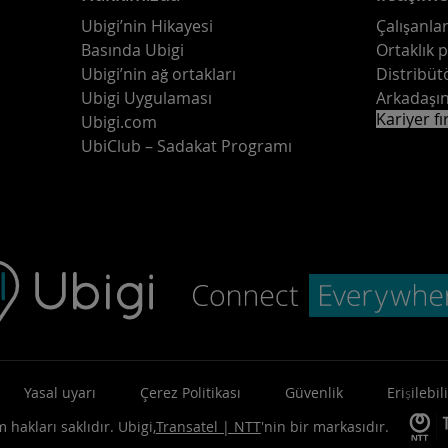
Ubigi’nin Hikayesi
Çalışanlar
Basında Ubigi
Ortaklık 
Ubigi’nin ağ ortakları
Distribüt
Ubigi Uygulaması
Arkadaşın
Kariyer fı
Ubigi.com
UbiClub – Sadakat Programı
Yasal uyarı
Çerez Politikası
Güvenlik
Erişilebili
 hakları saklıdır.
Ubigi,
Transatel | NTT
'nin bir markasıdır.