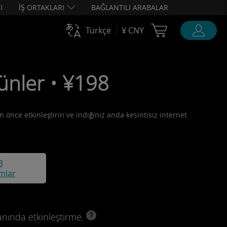
I
İŞ ORTAKLARI
BAĞLANTILI ARABALAR
Cart Ubigi
Türkçe
¥ CNY
ünler • ¥198
n önce etkinleştirin ve indiğiniz anda kesintisiz internet
3
mlar
anında etkinleştirme.