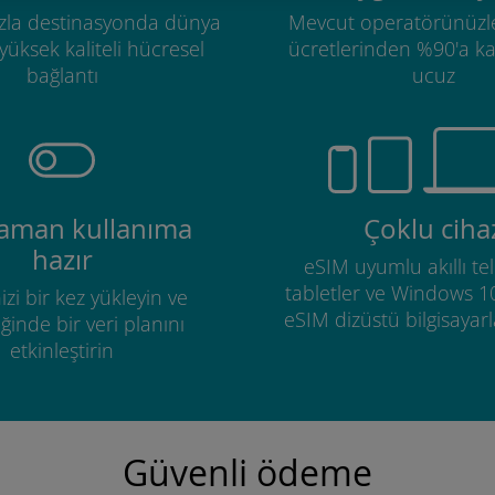
zla destinasyonda dünya
Mevcut operatörünüzl
üksek kaliteli hücresel
ücretlerinden %90'a k
bağlantı
ucuz
zaman kullanıma
Çoklu ciha
hazır
eSIM uyumlu akıllı tel
tabletler ve Windows 1
izi bir kez yükleyin ve
eSIM dizüstü bilgisayarla
ğinde bir veri planını
etkinleştirin
Güvenli ödeme