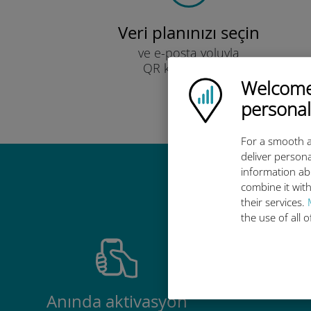
Veri planınızı seçin
ve e-posta yoluyla
QR kodu ile alın.
Hızlı!
Welcome!
Ubigi logo
personal
For a smooth a
deliver persona
information ab
Ubigi u
combine it with
their services.
the use of all 
Anında aktivasyon