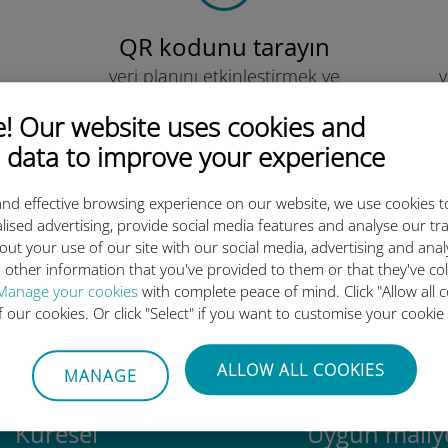
QR kodunu tarayın
veri planını etkinleştirmek ve
v
Ubigi eSIM'i yüklemek için.
Çok basit!
 Our website uses cookies and
 data to improve your experience
nd effective browsing experience on our website, we use cookies t
lised advertising, provide social media features and analyse our tra
out your use of our site with our social media, advertising and ana
luslararası eSIM neden bu kada
 other information that you've provided to them or that they've co
Manage your cookies
with complete peace of mind. Click "Allow all c
of our cookies. Or click "Select" if you want to customise your cookie
ALLOW ALL COOKIES
MANAGE
Küresel
Uygun maliye