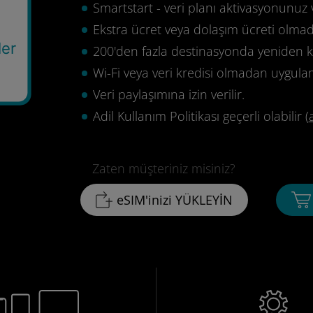
Smartstart - veri planı aktivasyonunuz 
Ekstra ücret veya dolaşım ücreti olma
ler
200'den fazla destinasyonda yeniden ku
Wi-Fi veya veri kredisi olmadan uygula
Veri paylaşımına izin verilir.
Adil Kullanım Politikası geçerli olabilir (
Zaten müşteriniz misiniz?
eSIM'inizi YÜKLEYİN