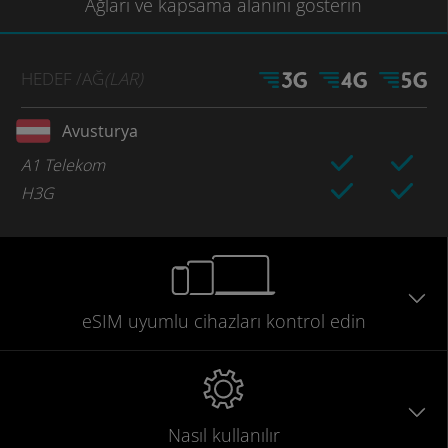
Ağları
ve kapsama
alanını gösterin
HEDEF
/AĞ
(LAR)
Avusturya
A1 Telekom
H3G
eSIM uyumlu
cihazları
kontrol edin
Nasıl kullanılır