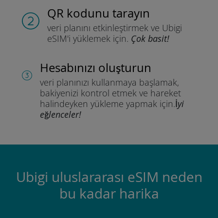
QR kodunu tarayın
veri planını etkinleştirmek ve
Ubigi
eSIM'i yüklemek için.
Çok basit!
Hesabınızı oluşturun
veri planınızı kullanmaya başlamak,
bakiyenizi kontrol etmek ve hareket
halindeyken yükleme yapmak için.
İyi
eğlenceler!
Ubigi uluslararası eSIM neden
bu kadar harika