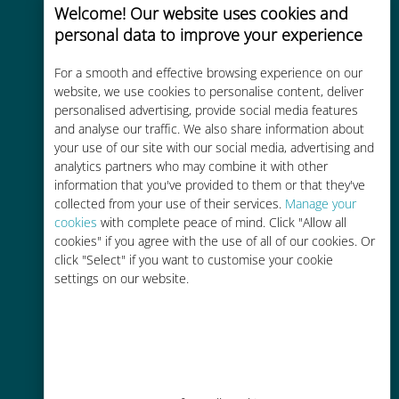
Welcome! Our website uses cookies and
personal data to improve your experience
Uygun maliyetli
For a smooth and effective browsing experience on our
website, we use cookies to personalise content, deliver
Mevcut operatörünüzle dolaşım
personalised advertising, provide social media features
ücretlerinden %90'a kadar daha
and analyse our traffic. We also share information about
ucuz
your use of our site with our social media, advertising and
analytics partners who may combine it with other
information that you've provided to them or that they've
collected from your use of their services.
Manage your
cookies
with complete peace of mind. Click "Allow all
cookies" if you agree with the use of all of our cookies. Or
Kolay doldurma
click "Select" if you want to customise your cookie
settings on our website.
Ubigi uygulaması aracılığıyla her
yerde, Wi-Fi veya kalan veri
olmadan bile