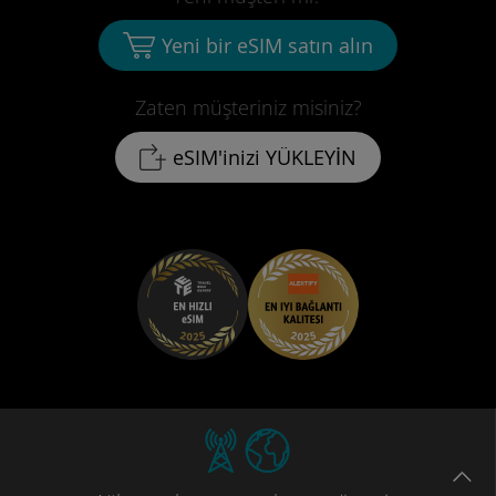
Yeni bir eSIM satın alın
Zaten müşteriniz misiniz?
eSIM'inizi YÜKLEYİN