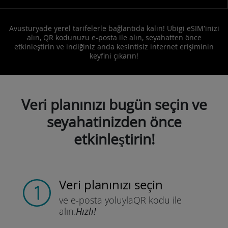
Avusturyade yerel tarifelerle bağlantıda kalın! Ubigi eSIM'inizi
alın, QR kodunuzu e-posta ile alın, seyahatten önce
etkinleştirin ve indiğiniz anda kesintisiz internet erişiminin
keyfini çıkarın!
Veri planınızı bugün seçin ve
seyahatinizden önce
etkinleştirin!
Veri planınızı seçin
ve e-posta yoluyla
QR kodu ile
alın.
Hızlı!