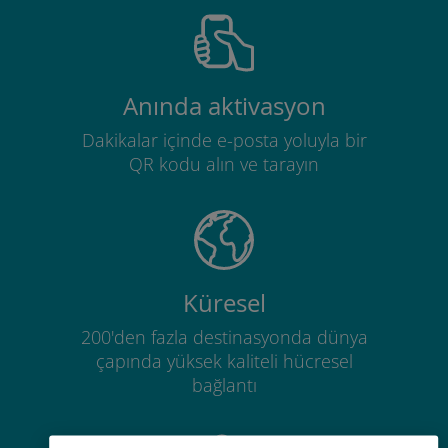
Anında aktivasyon
Dakikalar içinde e-posta yoluyla bir
QR kodu alın ve tarayın
Küresel
200'den fazla destinasyonda dünya
çapında yüksek kaliteli hücresel
bağlantı