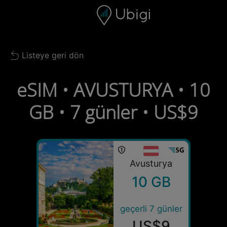
Skip to content
İçerik
Gezinme çubuğu
Alt bilgi
Listeye geri dön
Back to list
eSIM • AVUSTURYA • 10
GB • 7 günler • US$9
Avusturya
10 GB
geçerli 7 günler
US$9