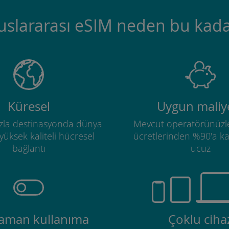
luslararası eSIM neden bu kada
Küresel
Uygun maliye
zla destinasyonda dünya
Mevcut operatörünüzl
üksek kaliteli hücresel
ücretlerinden %90'a k
bağlantı
ucuz
zaman kullanıma
Çoklu ciha