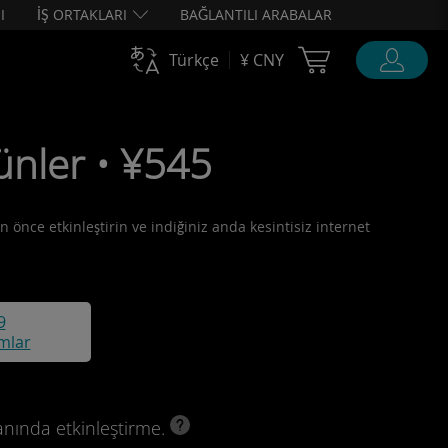
I
İŞ ORTAKLARI
BAĞLANTILI ARABALAR
Cart Ubigi
Türkçe
¥ CNY
günler • ¥545
n önce etkinleştirin ve indiğiniz anda kesintisiz internet
9
mlar
anında etkinleştirme.