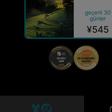
geçerli 30
günler
¥545