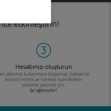
ce etkinleştirin!
Hesabınızı oluşturun
eri planınızı kullanmaya başlamak, bakiyenizi
kontrol etmek ve hareket halindeyken
yükleme yapmak için.
İyi eğlenceler!