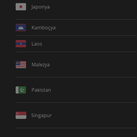
Japonya
Kamboçya
Laos
Malezya
Pakistan
Singapur