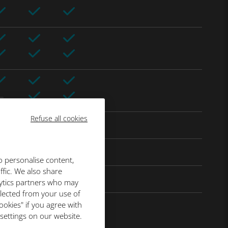
Refuse all cookies
o personalise content,
ffic. We also share
lytics partners who may
llected from your use of
ookies" if you agree with
 settings on our website.