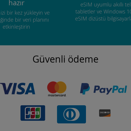
hazır
eSIM uyumlu akıllı tel
tabletler ve Windows 1
izi bir kez yükleyin ve
eSIM dizüstü bilgisayarla
ğinde bir veri planını
etkinleştirin
Güvenli ödeme