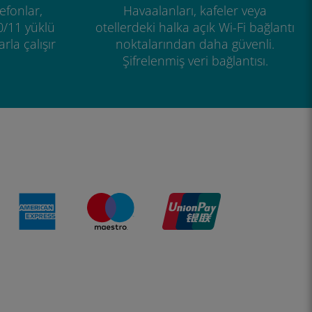
efonlar,
Havaalanları, kafeler veya
0/11 yüklü
otellerdeki halka açık Wi-Fi bağlantı
rla çalışır
noktalarından daha güvenli.
Şifrelenmiş veri bağlantısı.