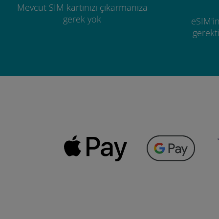
Mevcut SIM kartınızı çıkarmanıza
gerek yok
eSIM'in
gerekti