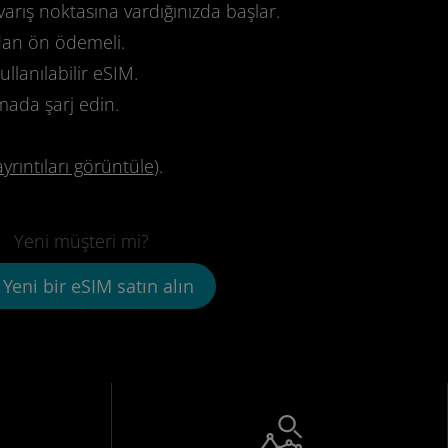
varış noktasına vardığınızda başlar.
dan ön ödemeli.
llanılabilir eSIM.
mada şarj edin.
ayrıntıları görüntüle
).
Yeni müşteri mi?
Yeni bir eSIM satın alın