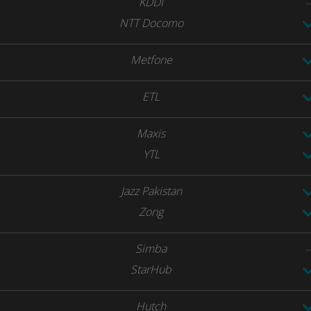
KDDI
NTT Docomo
Metfone
ETL
Maxis
YTL
Jazz Pakistan
Zong
Simba
StarHub
Hutch