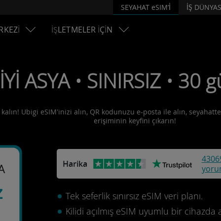
SEYAHAT eSIM’İ
İŞ DÜNYAS
RKEZİ
İŞLETMELER İÇİN
İYİ ASYA • SINIRSIZ • 30 
 kalın! Ubigi eSIM'inizi alın, QR kodunuzu e-posta ile alın, seyahatte
erişiminin keyfini çıkarın!
4306
Harika
A
yoru
z
Tek seferlik sınırsız eSIM veri planı.
Kilidi açılmış eSIM uyumlu bir cihazda 