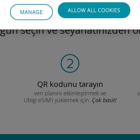
ALLOW ALL COOKIES
MANAGE
ugün seçin ve seyahatinizden ön
QR kodunu tarayın
veri planını etkinleştirmek ve
v
Ubigi eSIM'i yüklemek için.
Çok basit!