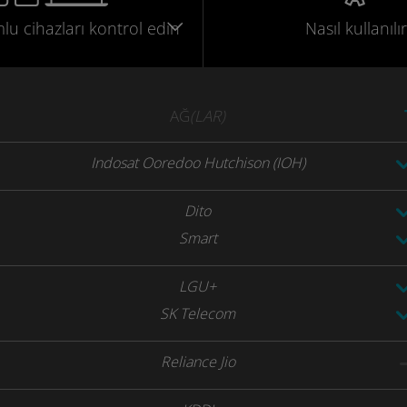
mlu
cihazları
kontrol edin
Nasıl kullanılır
AĞ
(LAR)
Indosat Ooredoo Hutchison (IOH)
Dito
Smart
LGU+
SK Telecom
Reliance Jio