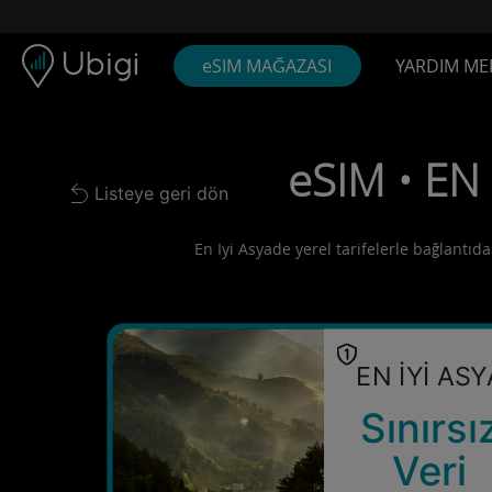
Skip to content
İçerik
Gezinme çubuğu
Alt bilgi
eSIM MAĞAZASI
YARDIM ME
eSIM • EN 
Listeye geri dön
Back to list
En Iyi Asyade yerel tarifelerle bağlantıda
EN İYİ ASY
Sınırsı
Veri