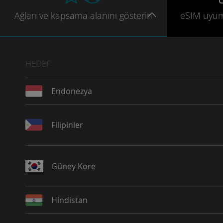
Ağları
ve kapsama
alanını gösterin
eSIM uyu
HEDEF
Endonezya
Filipinler
Güney Kore
Hindistan