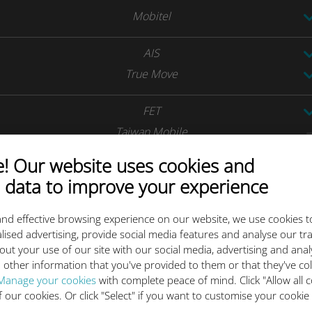
Mobitel
AIS
True Move
FET
Taiwan Mobile
 Our website uses cookies and
VNPT
 data to improve your experience
China Telecom
nd effective browsing experience on our website, we use cookies t
lised advertising, provide social media features and analyse our tra
Smartone
out your use of our site with our social media, advertising and ana
 other information that you've provided to them or that they've co
China Telecom
Manage your cookies
with complete peace of mind. Click "Allow all c
of our cookies. Or click "Select" if you want to customise your cookie