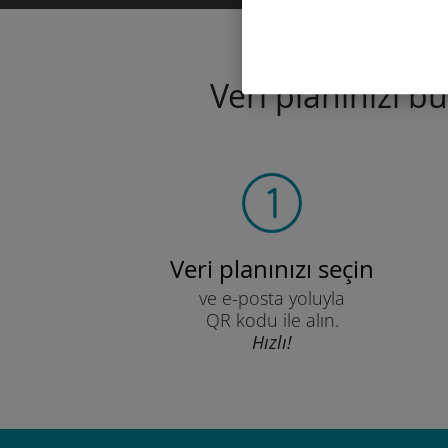
Veri planınızı b
Veri planınızı seçin
ve e-posta yoluyla
QR kodu ile alın.
Hızlı!