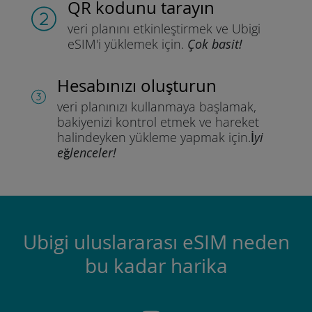
QR kodunu tarayın
veri planını etkinleştirmek ve
Ubigi
eSIM'i yüklemek için.
Çok basit!
Hesabınızı oluşturun
veri planınızı kullanmaya başlamak,
bakiyenizi kontrol etmek ve hareket
halindeyken yükleme yapmak için.
İyi
eğlenceler!
Ubigi uluslararası eSIM neden
bu kadar harika