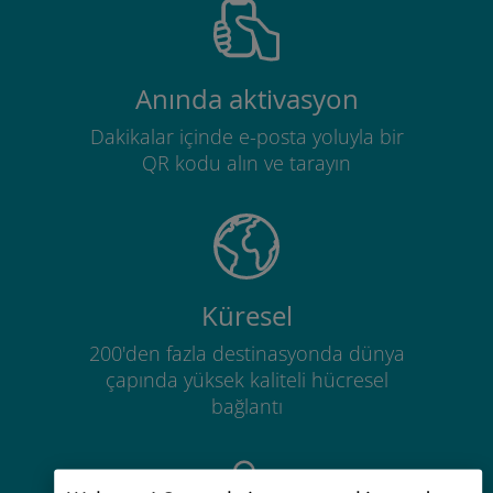
Anında aktivasyon
Dakikalar içinde e-posta yoluyla bir
QR kodu alın ve tarayın
Küresel
200'den fazla destinasyonda dünya
çapında yüksek kaliteli hücresel
bağlantı