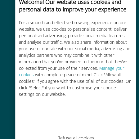
Welcome! Our website uses cookies and
personal data to improve your experience
Uygun maliyetli
For a smooth and effective browsing experience on our
Mevcut operatörünüzle dolaşım
website, we use cookies to personalise content, deliver
personalised advertising, provide social media features
ücretlerinden %90'a kadar daha
and analyse our traffic. We also share information about
ucuz
your use of our site with our social media, advertising and
analytics partners who may combine it with other
information that you've provided to them or that they've
collected from your use of their services.
Manage your
cookies
with complete peace of mind. Click "Allow all
cookies" if you agree with the use of all of our cookies. Or
Kolay doldurma
click "Select" if you want to customise your cookie
settings on our website.
Ubigi uygulaması aracılığıyla her
yerde, Wi-Fi veya kalan veri
olmadan bile
Refuse all cookies