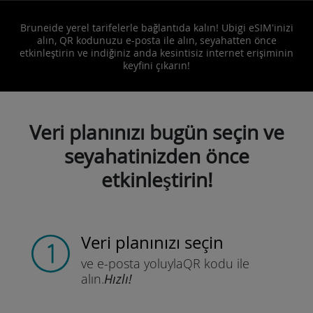
Bruneide yerel tarifelerle bağlantıda kalın! Ubigi eSIM'inizi
alın, QR kodunuzu e-posta ile alın, seyahatten önce
etkinleştirin ve indiğiniz anda kesintisiz internet erişiminin
keyfini çıkarın!
Veri planınızı bugün seçin ve
seyahatinizden önce
etkinleştirin!
Veri planınızı seçin
ve e-posta yoluyla
QR kodu ile
alın.
Hızlı!