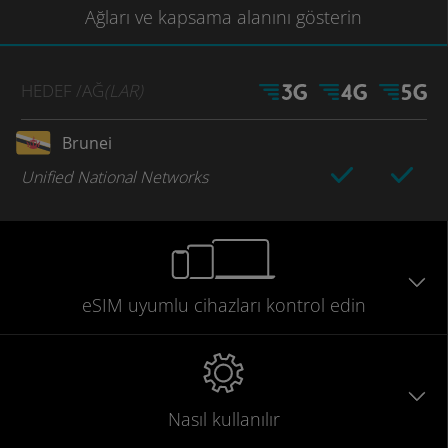
Ağları
ve kapsama
alanını gösterin
HEDEF
/AĞ
(LAR)
Brunei
Unified National Networks
eSIM uyumlu
cihazları
kontrol edin
Nasıl kullanılır