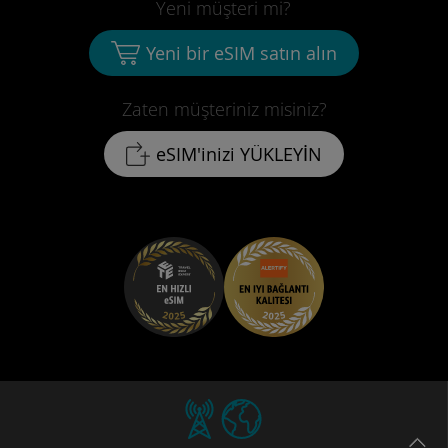
Yeni müşteri mi?
Yeni bir eSIM satın alın
Zaten müşteriniz misiniz?
eSIM'inizi YÜKLEYİN