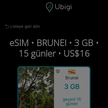
Skip to content
İçerik
Gezinme çubuğu
Alt bilgi
Listeye geri dön
Back to list
eSIM • BRUNEI • 3 GB •
15 günler • US$16
Brunei
3 GB
geçerli 15
günler