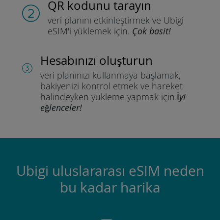
QR kodunu tarayın
veri planını etkinleştirmek ve
Ubigi
eSIM'i yüklemek için.
Çok basit!
Hesabınızı oluşturun
veri planınızı kullanmaya başlamak,
bakiyenizi kontrol etmek ve hareket
halindeyken yükleme yapmak için.
İyi
eğlenceler!
Ubigi uluslararası eSIM neden
bu kadar harika