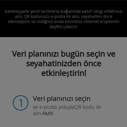
Kamboçyade yerel tarifelerle bağlantıda kalın! Ubigi eSIM'inizi
alın, QR kodunuzu e-posta ile alın, seyahatten önce
etkinleştirin ve indiğiniz anda kesintisiz internet erişiminin
keyfini çıkarın!
Veri planınızı bugün seçin ve
seyahatinizden önce
etkinleştirin!
Veri planınızı seçin
ve e-posta yoluyla
QR kodu ile
alın.
Hızlı!