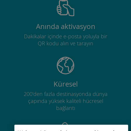
Anında aktivasyon
Dakikalar içinde e-posta yoluyla bir
QR kodu alın ve tarayın
Küresel
200'den fazla destinasyonda dünya
çapında yüksek kaliteli hücresel
bağlantı