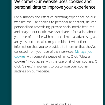
Welcome! Our website uses cookies and
personal data to improve your experience
Uygun maliyetli
For a smooth and effective browsing experience on our
Mevcut operatörünüzle dolaşım
website, we use cookies to personalise content, deliver
personalised advertising, provide social media features
ücretlerinden %90'a kadar daha
and analyse our traffic. We also share information about
ucuz
your use of our site with our social media, advertising and
analytics partners who may combine it with other
information that you've provided to them or that they've
collected from your use of their services.
Manage your
cookies
with complete peace of mind. Click "Allow all
cookies" if you agree with the use of all of our cookies. Or
Kolay doldurma
click "Select" if you want to customise your cookie
settings on our website.
Ubigi uygulaması aracılığıyla her
yerde, Wi-Fi veya kalan veri
olmadan bile
Refuse all cookies