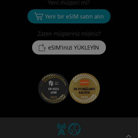
Yeni müşteri mi?
Yeni bir eSIM satın alın
Zaten müşteriniz misiniz?
eSIM'inizi YÜKLEYİN