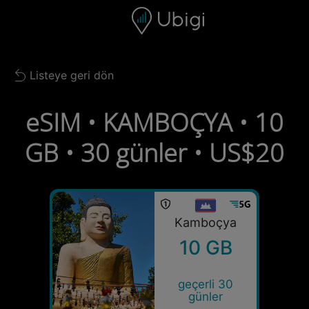
Skip to content
İçerik
Gezinme çubuğu
Alt bilgi
Listeye geri dön
Back to list
eSIM • KAMBOÇYA • 10
GB • 30 günler • US$20
Kamboçya
10 GB
geçerli 30
günler