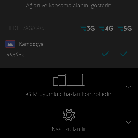
Ağları
ve kapsama
alanını gösterin
HEDEF
/AĞ
(LAR)
Kamboçya
Metfone
eSIM uyumlu
cihazları
kontrol edin
Nasıl kullanılır