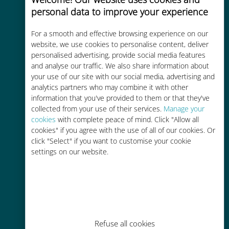
personal data to improve your experience
Uygun maliyetli
For a smooth and effective browsing experience on our
Mevcut operatörünüzle dolaşım
website, we use cookies to personalise content, deliver
ücretlerinden %90'a kadar daha
personalised advertising, provide social media features
ucuz
and analyse our traffic. We also share information about
your use of our site with our social media, advertising and
analytics partners who may combine it with other
information that you've provided to them or that they've
collected from your use of their services.
Manage your
cookies
with complete peace of mind. Click "Allow all
cookies" if you agree with the use of all of our cookies. Or
Kolay doldurma
click "Select" if you want to customise your cookie
settings on our website.
Ubigi uygulaması aracılığıyla her
yerde, Wi-Fi veya kalan veri
olmadan bile
Refuse all cookies