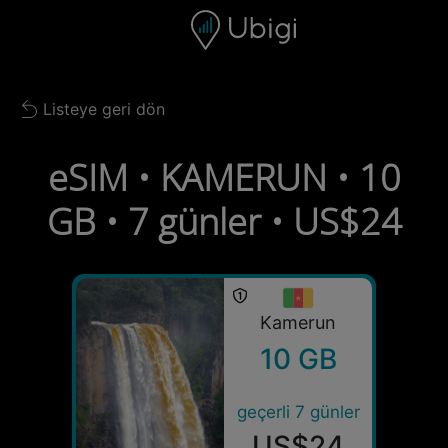
Skip to content
İçerik
Gezinme çubuğu
Alt bilgi
Listeye geri dön
Back to list
eSIM • KAMERUN • 10
GB • 7 günler • US$24
Kamerun
10 GB
geçerli 7 günler
US$24