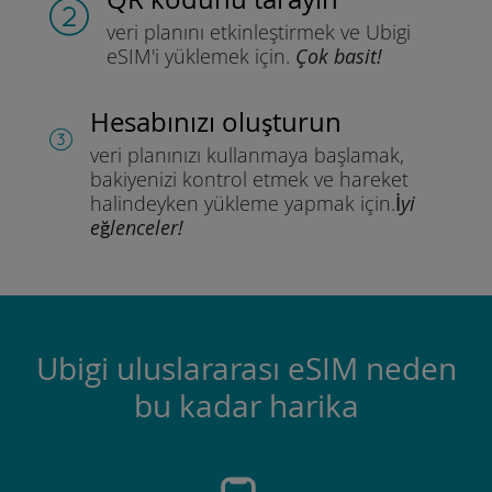
veri planını etkinleştirmek ve
Ubigi
eSIM'i yüklemek için.
Çok basit!
Hesabınızı oluşturun
veri planınızı kullanmaya başlamak,
bakiyenizi kontrol etmek ve hareket
halindeyken yükleme yapmak için.
İyi
eğlenceler!
Ubigi uluslararası eSIM neden
bu kadar harika