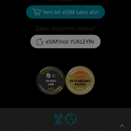
Yeni bir eSIM satın alın
Zaten müşteriniz misiniz?
eSIM'inizi YÜKLEYİN