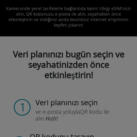
Kamerunde yerel tarifelerle bağlantıda kalın! Ubigi eSIM'inizi
alın, QR kodunuzu e-posta ile alın, seyahatten önce
etkinleştirin ve indiğiniz anda kesintisiz internet erişiminin
keyfini çıkarın!
Veri planınızı bugün seçin ve
seyahatinizden önce
etkinleştirin!
Veri planınızı seçin
ve e-posta yoluyla
QR kodu ile
alın.
Hızlı!
QR kodunu tarayın