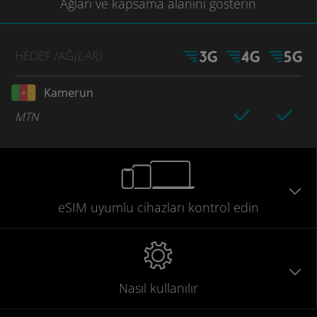
Ağları
ve kapsama
alanını gösterin
HEDEF
/AĞ
(LAR)
Kamerun
MTN
eSIM uyumlu
cihazları
kontrol edin
Nasıl kullanılır