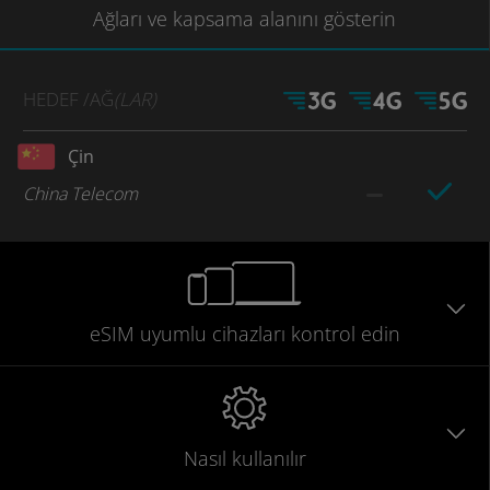
Ağları
ve kapsama
alanını gösterin
HEDEF
/AĞ
(LAR)
Çin
China Telecom
eSIM uyumlu
cihazları
kontrol edin
Nasıl kullanılır