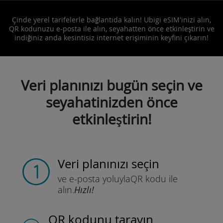
Çinde yerel tarifelerle bağlantıda kalın! Ubigi eSIM'inizi alın,
QR kodunuzu e-posta ile alın, seyahatten önce etkinleştirin ve
indiğiniz anda kesintisiz internet erişiminin keyfini çıkarın!
Veri planınızı bugün seçin ve
seyahatinizden önce
etkinleştirin!
Veri planınızı seçin
ve e-posta yoluyla
QR kodu ile
alın.
Hızlı!
QR kodunu tarayın