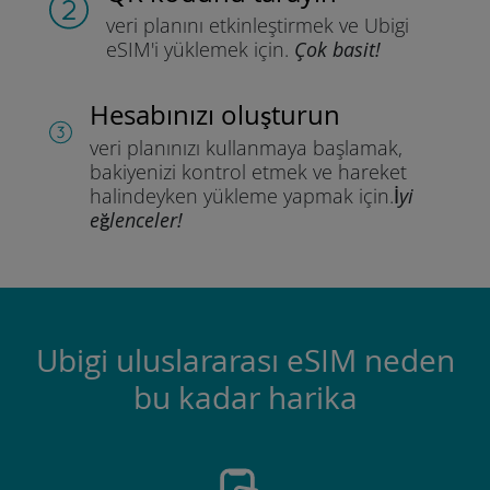
veri planını etkinleştirmek ve
Ubigi
eSIM'i yüklemek için.
Çok basit!
Hesabınızı oluşturun
veri planınızı kullanmaya başlamak,
bakiyenizi kontrol etmek ve hareket
halindeyken yükleme yapmak için.
İyi
eğlenceler!
Ubigi uluslararası eSIM neden
bu kadar harika