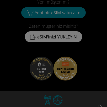
Yeni müşteri mi?
Yeni bir eSIM satın alın
Zaten müşteriniz misiniz?
eSIM'inizi YÜKLEYİN