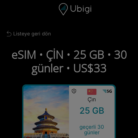
Skip to content
İçerik
Gezinme çubuğu
Alt bilgi
Listeye geri dön
Back to list
eSIM • ÇİN • 25 GB • 30
günler • US$33
Çi̇n
25 GB
geçerli 30
günler