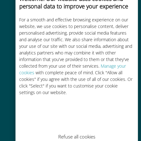
personal data to improve your experience
Uygun maliyetli
For a smooth and effective browsing experience on our
Mevcut operatörünüzle dolaşım
website, we use cookies to personalise content, deliver
ücretlerinden %90'a kadar daha
personalised advertising, provide social media features
ucuz
and analyse our traffic. We also share information about
your use of our site with our social media, advertising and
analytics partners who may combine it with other
information that you've provided to them or that they've
collected from your use of their services.
Manage your
cookies
with complete peace of mind. Click "Allow all
cookies" if you agree with the use of all of our cookies. Or
Kolay doldurma
click "Select" if you want to customise your cookie
settings on our website.
Ubigi uygulaması aracılığıyla her
yerde, Wi-Fi veya kalan veri
olmadan bile
Refuse all cookies