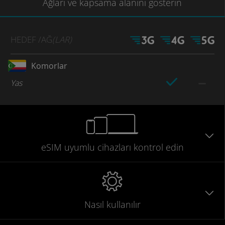
Ağları
ve kapsama
alanını gösterin
HEDEF
/AĞ
(LAR)
Komorlar
Yas
eSIM uyumlu
cihazları
kontrol edin
Nasıl kullanılır