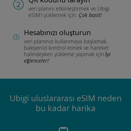
veri planını etkinleştirmek ve
Ubigi
eSIM'i yüklemek için.
Çok basit!
Hesabınızı oluşturun
veri planınızı kullanmaya başlamak,
bakiyenizi kontrol etmek ve hareket
halindeyken yükleme yapmak için.
İyi
eğlenceler!
Ubigi uluslararası eSIM neden
bu kadar harika