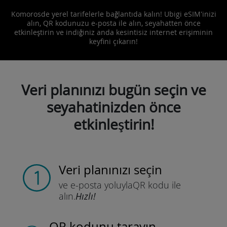
Komorosde yerel tarifelerle bağlantıda kalın! Ubigi eSIM'inizi
alın, QR kodunuzu e-posta ile alın, seyahatten önce
etkinleştirin ve indiğiniz anda kesintisiz internet erişiminin
keyfini çıkarın!
Veri planınızı bugün seçin ve
seyahatinizden önce
etkinleştirin!
Veri planınızı seçin
ve e-posta yoluyla
QR kodu ile
alın.
Hızlı!
QR kodunu tarayın