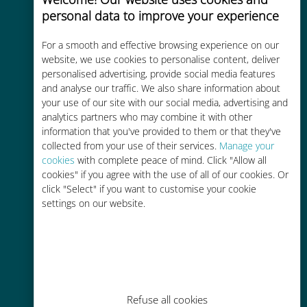
personal data to improve your experience
Uygun maliyetli
For a smooth and effective browsing experience on our
Mevcut operatörünüzle dolaşım
website, we use cookies to personalise content, deliver
ücretlerinden %90'a kadar daha
personalised advertising, provide social media features
ucuz
and analyse our traffic. We also share information about
your use of our site with our social media, advertising and
analytics partners who may combine it with other
information that you've provided to them or that they've
collected from your use of their services.
Manage your
cookies
with complete peace of mind. Click "Allow all
cookies" if you agree with the use of all of our cookies. Or
Kolay doldurma
click "Select" if you want to customise your cookie
settings on our website.
Ubigi uygulaması aracılığıyla her
yerde, Wi-Fi veya kalan veri
olmadan bile
Refuse all cookies