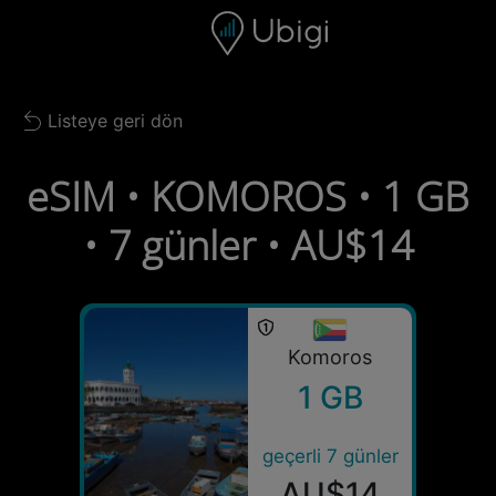
Skip to content
İçerik
Gezinme çubuğu
Alt bilgi
Listeye geri dön
Back to list
eSIM • KOMOROS • 1 GB
• 7 günler • AU$14
Komoros
1 GB
geçerli 7 günler
AU$14