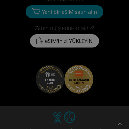
Yeni bir eSIM satın alın
Zaten müşteriniz misiniz?
eSIM'inizi YÜKLEYİN