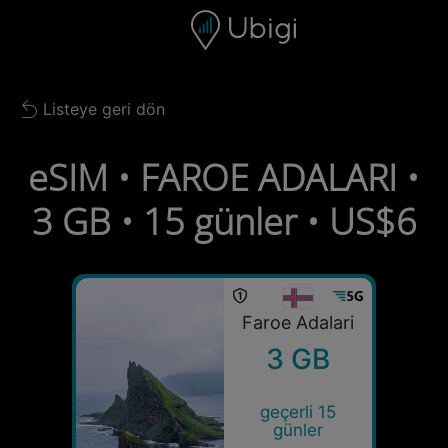
Skip to content
İçerik
Gezinme çubuğu
Alt bilgi
Listeye geri dön
Back to list
eSIM • FAROE ADALARI •
3 GB • 15 günler • US$6
Faroe Adalari
3 GB
geçerli 15
günler