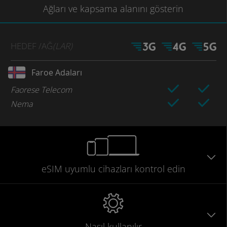
Ağları
ve kapsama
alanını gösterin
HEDEF
/AĞ
(LAR)
Faroe Adaları
Faorese Telecom
Nema
eSIM uyumlu
cihazları
kontrol edin
Nasıl kullanılır