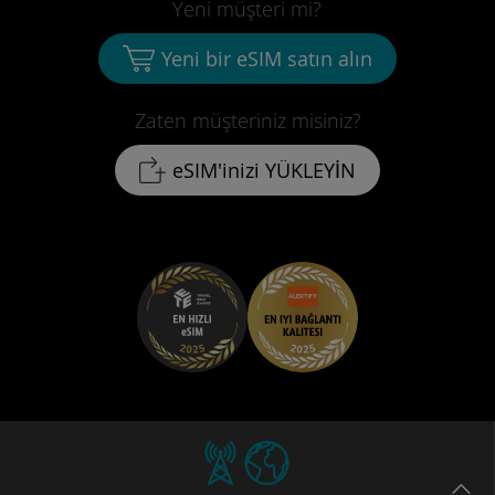
Yeni müşteri mi?
Yeni bir eSIM satın alın
Zaten müşteriniz misiniz?
eSIM'inizi YÜKLEYİN