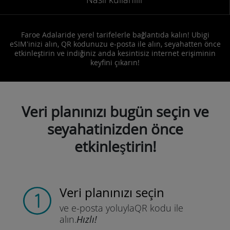
Faroe Adalaride yerel tarifelerle bağlantıda kalın! Ubigi
eSIM'inizi alın, QR kodunuzu e-posta ile alın, seyahatten önce
etkinleştirin ve indiğiniz anda kesintisiz internet erişiminin
keyfini çıkarın!
Veri planınızı bugün seçin ve
seyahatinizden önce
etkinleştirin!
Veri planınızı seçin
ve e-posta yoluyla
QR kodu ile
alın.
Hızlı!