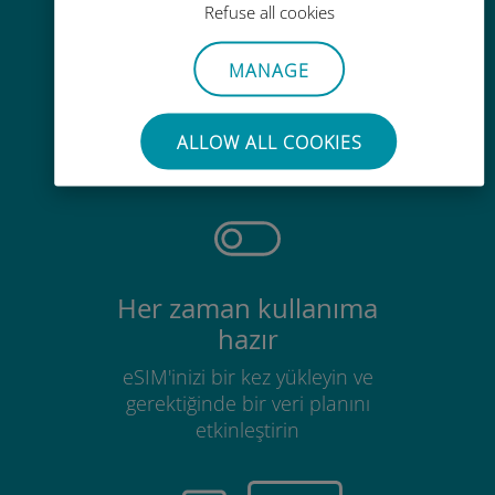
Refuse all cookies
MANAGE
Zahmetsiz
Mevcut SIM kartınızı çıkarmanıza
ALLOW ALL COOKIES
gerek yok
Her zaman kullanıma
hazır
eSIM'inizi bir kez yükleyin ve
gerektiğinde bir veri planını
etkinleştirin