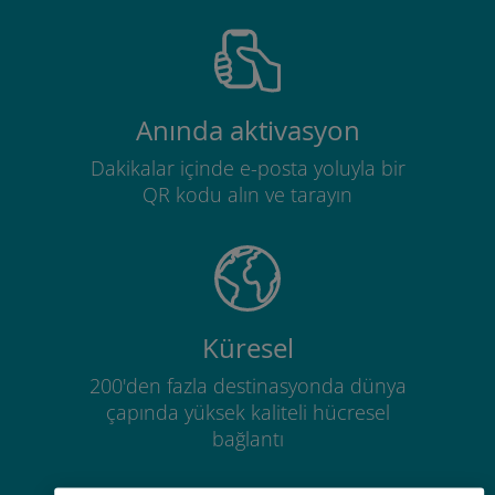
Anında aktivasyon
Dakikalar içinde e-posta yoluyla bir
QR kodu alın ve tarayın
Küresel
200'den fazla destinasyonda dünya
çapında yüksek kaliteli hücresel
bağlantı