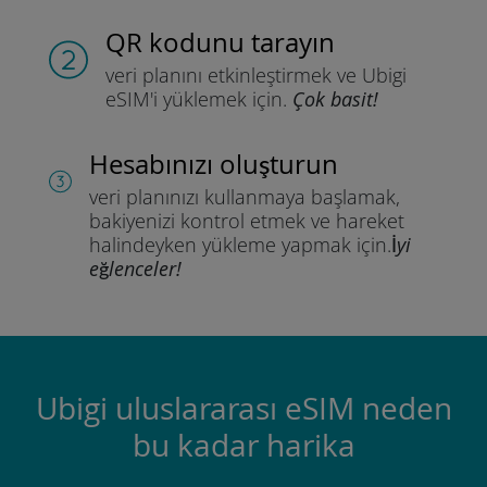
QR kodunu tarayın
veri planını etkinleştirmek ve
Ubigi
eSIM'i yüklemek için.
Çok basit!
Hesabınızı oluşturun
veri planınızı kullanmaya başlamak,
bakiyenizi kontrol etmek ve hareket
halindeyken yükleme yapmak için.
İyi
eğlenceler!
Ubigi uluslararası eSIM neden
bu kadar harika