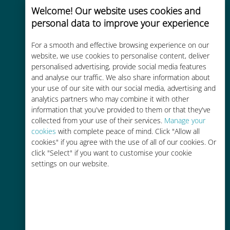
Welcome! Our website uses cookies and
personal data to improve your experience
Uygun maliyetli
For a smooth and effective browsing experience on our
website, we use cookies to personalise content, deliver
Mevcut operatörünüzle dolaşım
personalised advertising, provide social media features
ücretlerinden %90'a kadar daha
and analyse our traffic. We also share information about
ucuz
your use of our site with our social media, advertising and
analytics partners who may combine it with other
information that you've provided to them or that they've
collected from your use of their services.
Manage your
cookies
with complete peace of mind. Click "Allow all
cookies" if you agree with the use of all of our cookies. Or
click "Select" if you want to customise your cookie
Kolay doldurma
settings on our website.
Ubigi uygulaması aracılığıyla her
yerde, Wi-Fi veya kalan veri
olmadan bile