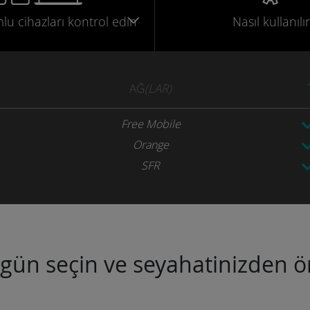
mlu
cihazları
kontrol edin
Nasıl kullanılır
AĞ
(LAR)
Free Mobile
Orange
SFR
ugün seçin ve seyahatinizden ön