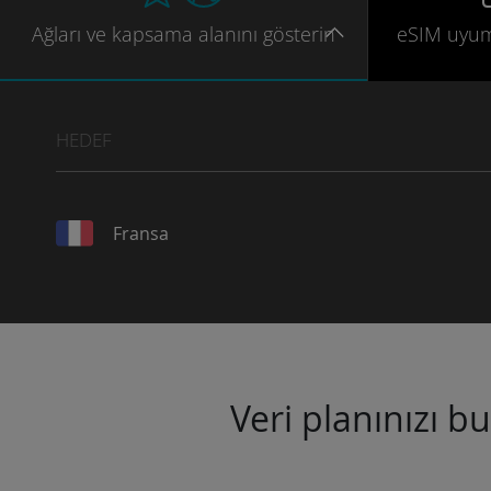
Ağları
ve kapsama
alanını gösterin
eSIM uyu
HEDEF
Fransa
Veri planınızı b