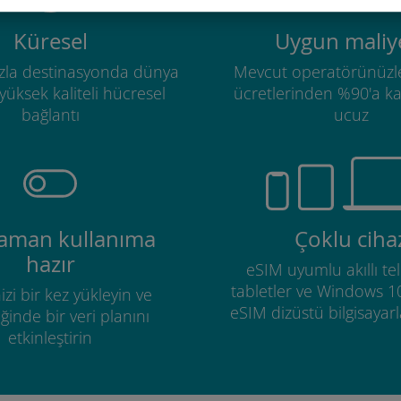
Küresel
Uygun maliye
zla destinasyonda dünya
Mevcut operatörünüzl
üksek kaliteli hücresel
ücretlerinden %90'a k
bağlantı
ucuz
zaman kullanıma
Çoklu ciha
hazır
eSIM uyumlu akıllı tel
tabletler ve Windows 1
izi bir kez yükleyin ve
eSIM dizüstü bilgisayarla
ğinde bir veri planını
etkinleştirin