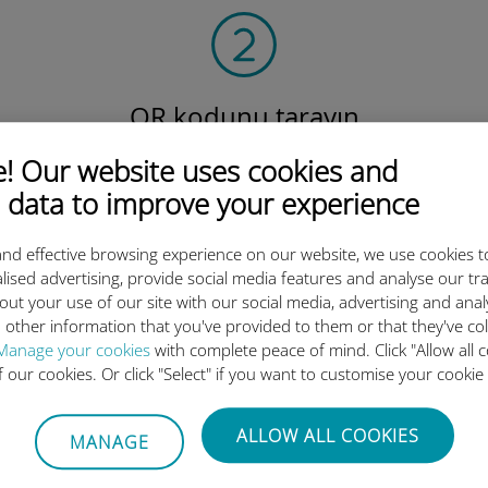
QR kodunu tarayın
veri planını etkinleştirmek ve
v
 Our website uses cookies and
Ubigi eSIM'i yüklemek için.
Çok basit!
 data to improve your experience
nd effective browsing experience on our website, we use cookies t
lised advertising, provide social media features and analyse our tra
out your use of our site with our social media, advertising and ana
 other information that you've provided to them or that they've co
Manage your cookies
with complete peace of mind. Click "Allow all c
luslararası eSIM neden bu kada
of our cookies. Or click "Select" if you want to customise your cookie
ALLOW ALL COOKIES
MANAGE