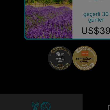
geçerli 30
günler
US$3