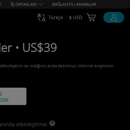
I
İŞ ORTAKLARI
BAĞLANTILI ARABALAR
Cart Ubigi
Türkçe
$ USD
ler • US$39
tkinleştirin ve indiğiniz anda kesintisiz internet erişiminin
3
mlar
anında etkinleştirme.