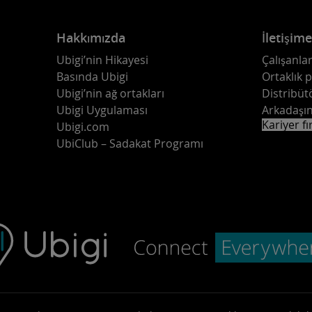
Hakkımızda
İletişim
Ubigi’nin Hikayesi
Çalışanlar
Basında Ubigi
Ortaklık 
Ubigi’nin ağ ortakları
Distribüt
Ubigi Uygulaması
Arkadaşın
Kariyer fı
Ubigi.com
UbiClub – Sadakat Programı