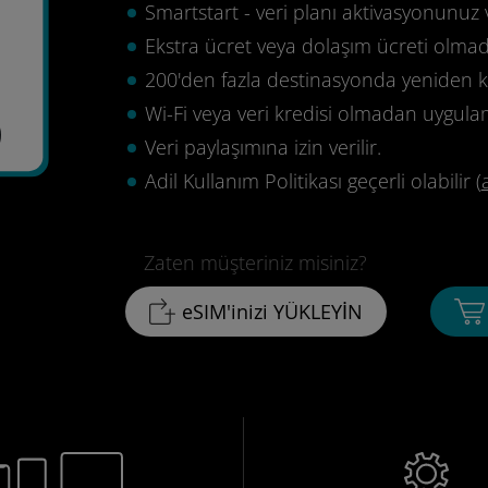
Smartstart - veri planı aktivasyonunuz 
Ekstra ücret veya dolaşım ücreti olma
200'den fazla destinasyonda yeniden ku
Wi-Fi veya veri kredisi olmadan uygula
9
Veri paylaşımına izin verilir.
Adil Kullanım Politikası geçerli olabilir (
Zaten müşteriniz misiniz?
eSIM'inizi YÜKLEYİN