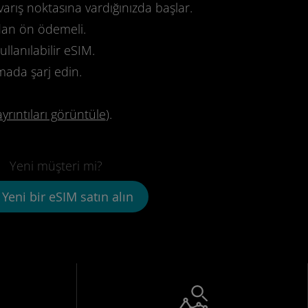
varış noktasına vardığınızda başlar.
dan ön ödemeli.
llanılabilir eSIM.
mada şarj edin.
ayrıntıları görüntüle
).
Yeni müşteri mi?
Yeni bir eSIM satın alın