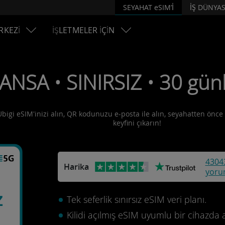
SEYAHAT eSIM’İ
İŞ DÜNYAS
RKEZİ
İŞLETMELER İÇİN
ANSA • SINIRSIZ • 30 gün
Ubigi eSIM'inizi alın, QR kodunuzu e-posta ile alın, seyahatten önce e
keyfini çıkarın!
4304
Harika
yoru
z
Tek seferlik sınırsız eSIM veri planı.
Kilidi açılmış eSIM uyumlu bir cihazda 