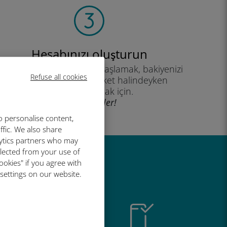
Hesabınızı oluşturun
eri planınızı kullanmaya başlamak, bakiyenizi
Refuse all cookies
kontrol etmek ve hareket halindeyken
yükleme yapmak için.
İyi eğlenceler!
o personalise content,
ffic. We also share
lytics partners who may
llected from your use of
ookies" if you agree with
r harika
 settings on our website.