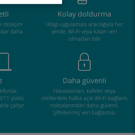
tli
Kolay doldurma
e dolaşım
Ubigi uygulaması aracılığıyla her
adar daha
yerde, Wi-Fi veya kalan veri
olmadan bile
z
Daha güvenli
efonlar,
Havaalanları, kafeler veya
0/11 yüklü
otellerdeki halka açık Wi-Fi bağlantı
rla çalışır
noktalarından daha güvenli.
Şifrelenmiş veri bağlantısı.