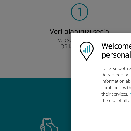
Veri planınızı seçin
ve e-posta yoluyla
Welcome!
Ubigi logo
QR kodu ile alın.
Hızlı!
personal
For a smooth a
deliver persona
information ab
combine it with
their services.
Ubigi u
the use of all 