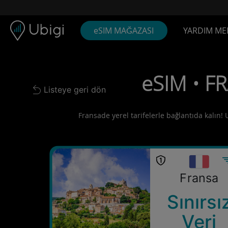
Skip to content
İçerik
Gezinme çubuğu
Alt bilgi
eSIM MAĞAZASI
YARDIM ME
eSIM • FR
Listeye geri dön
Back to list
Fransade yerel tarifelerle bağlantıda kalın! 
Fransa
Sınırsı
Veri