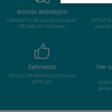
Anında aktivasyon
Dakikalar içinde e-posta yoluyla bir
200'den fa
QR kodu alın ve tarayın
çapında y
Zahmetsiz
Her 
Mevcut SIM kartınızı çıkarmanıza
gerek yok
eSIM'in
gerekti