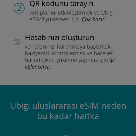
QR kodunu tarayın
veri planını etkinleştirmek ve
Ubigi
eSIM'i yüklemek için.
Çok basit!
Hesabınızı oluşturun
veri planınızı kullanmaya başlamak,
bakiyenizi kontrol etmek ve hareket
halindeyken yükleme yapmak için.
İyi
eğlenceler!
Ubigi uluslararası eSIM neden
bu kadar harika