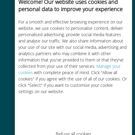
Welcome! Our website uses cookies and
personal data to improve your experience
Uygun maliyetli
For a smooth and effective browsing experience on our
Mevcut operatörünüzle dolaşım
website, we use cookies to personalise content, deliver
personalised advertising, provide social media features
ücretlerinden %90'a kadar daha
and analyse our traffic. We also share information about
ucuz
your use of our site with our social media, advertising and
analytics partners who may combine it with other
information that you've provided to them or that they've
collected from your use of their services.
Manage your
cookies
with complete peace of mind. Click "Allow all
cookies" if you agree with the use of all of our cookies. Or
Kolay doldurma
click "Select" if you want to customise your cookie
settings on our website.
Ubigi uygulaması aracılığıyla her
yerde, Wi-Fi veya kalan veri
olmadan bile
Refuse all cookies