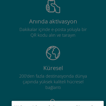
Anında aktivasyon
Dakikalar içinde e-posta yoluyla bir
QR kodu alın ve tarayın
Küresel
200'den fazla destinasyonda dünya
çapında yüksek kaliteli hücresel
bağlantı