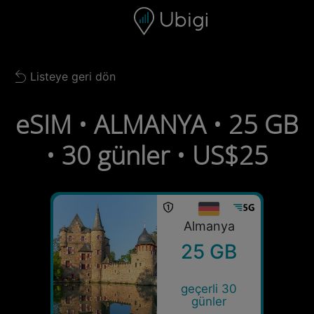
Skip to content
İçerik
Gezinme çubuğu
Alt bilgi
Listeye geri dön
Back to list
eSIM • ALMANYA • 25 GB
• 30 günler • US$25
Almanya
25 GB
geçerli 30
günler