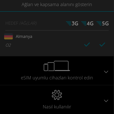
Ağları
ve kapsama
alanını gösterin
HEDEF
/AĞ
(LAR)
Almanya
O2
eSIM uyumlu
cihazları
kontrol edin
Nasıl kullanılır