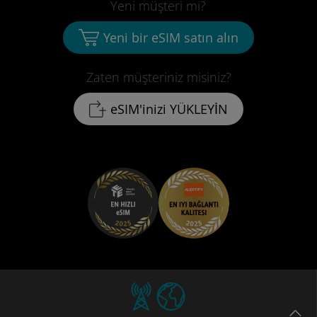
Yeni müşteri mi?
Yeni bir eSIM satın alın
Zaten müşteriniz misiniz?
eSIM'inizi YÜKLEYİN