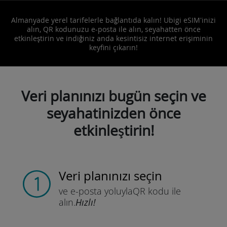
Almanyade yerel tarifelerle bağlantıda kalın! Ubigi eSIM'inizi
alın, QR kodunuzu e-posta ile alın, seyahatten önce
etkinleştirin ve indiğiniz anda kesintisiz internet erişiminin
keyfini çıkarın!
Veri planınızı bugün seçin ve
seyahatinizden önce
etkinleştirin!
Veri planınızı seçin
ve e-posta yoluyla
QR kodu ile
alın.
Hızlı!