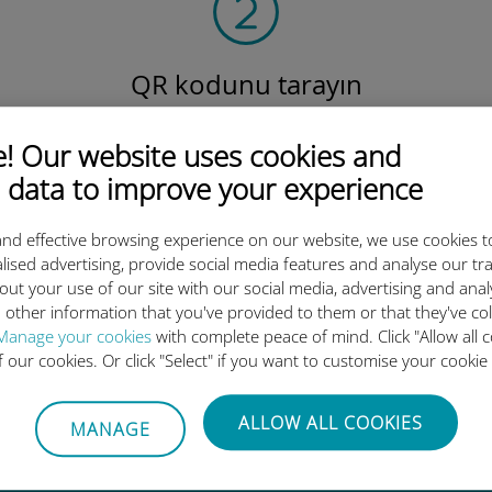
QR kodunu tarayın
veri planını etkinleştirmek ve
v
Ubigi eSIM'i yüklemek için.
Çok basit!
 Our website uses cookies and
 data to improve your experience
nd effective browsing experience on our website, we use cookies t
lised advertising, provide social media features and analyse our tra
out your use of our site with our social media, advertising and ana
 other information that you've provided to them or that they've co
luslararası eSIM neden bu kada
Manage your cookies
with complete peace of mind. Click "Allow all c
of our cookies. Or click "Select" if you want to customise your cookie
ALLOW ALL COOKIES
MANAGE