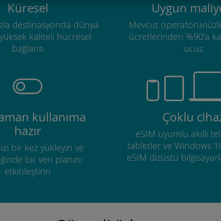
Küresel
Uygun maliye
zla destinasyonda dünya
Mevcut operatörünüzl
üksek kaliteli hücresel
ücretlerinden %90'a k
bağlantı
ucuz
zaman kullanıma
Çoklu ciha
hazır
eSIM uyumlu akıllı tel
tabletler ve Windows 1
izi bir kez yükleyin ve
eSIM dizüstü bilgisayarla
ğinde bir veri planını
etkinleştirin