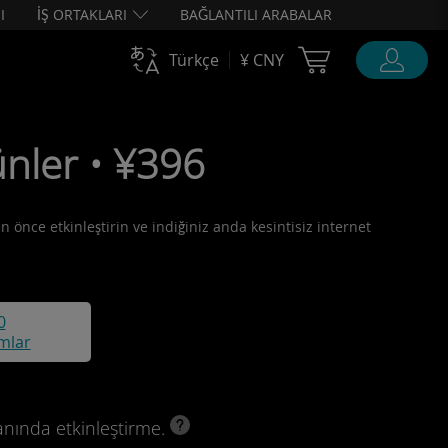
I
İŞ ORTAKLARI
BAĞLANTILI ARABALAR
Cart Ubigi
Türkçe
¥ CNY
ünler • ¥396
n önce etkinleştirin ve indiğiniz anda kesintisiz internet
0
mlar
anında etkinleştirme.