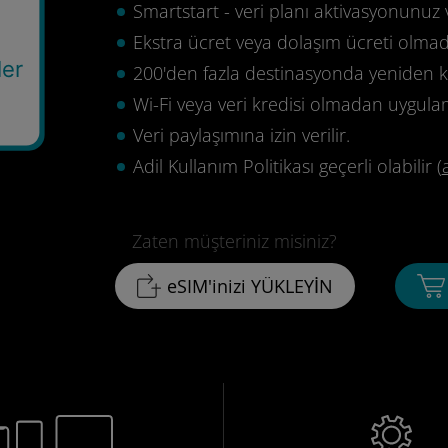
Smartstart - veri planı aktivasyonunuz 
Ekstra ücret veya dolaşım ücreti olma
ler
200'den fazla destinasyonda yeniden ku
Wi-Fi veya veri kredisi olmadan uygula
Veri paylaşımına izin verilir.
Adil Kullanım Politikası geçerli olabilir (
Zaten müşteriniz misiniz?
eSIM'inizi YÜKLEYİN