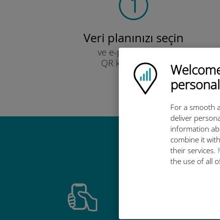
Veri planınızı seçin
ve e-posta yoluyla
QR kodu ile alın.
Welcome!
Ubigi logo
Hızlı!
personal
For a smooth a
deliver persona
information ab
combine it with
Ubigi u
their services.
the use of all 