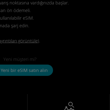
varış noktasına vardığınızda başlar.
dan ön ödemeli.
llanılabilir eSIM.
mada şarj edin.
ayrıntıları görüntüle
).
Yeni müşteri mi?
Yeni bir eSIM satın alın