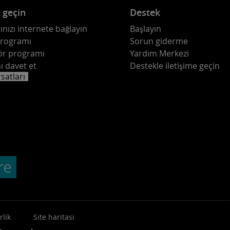
e geçin
Destek
ınızı internete bağlayın
Başlayın
programı
Sorun giderme
ör programı
Yardım Merkezi
ı davet et
Destekle iletişime geçin
rsatları
rlik
Site haritasi