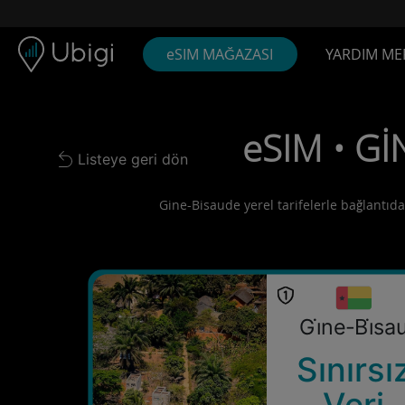
Skip to content
İçerik
Gezinme çubuğu
Alt bilgi
eSIM MAĞAZASI
YARDIM ME
eSIM • Gİ
Listeye geri dön
Back to list
Gine-Bisaude yerel tarifelerle bağlantıda 
Gi̇ne-Bi̇sa
Sınırsı
Veri