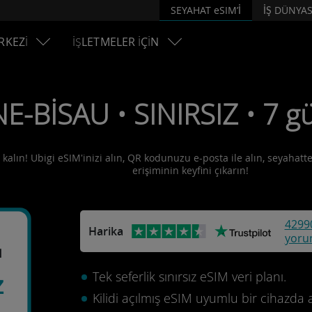
SEYAHAT eSIM’İ
İŞ DÜNYAS
RKEZİ
İŞLETMELER İÇİN
NE-BİSAU • SINIRSIZ • 7 g
kalın! Ubigi eSIM'inizi alın, QR kodunuzu e-posta ile alın, seyahatte
erişiminin keyfini çıkarın!
4299
Harika
yoru
u
Tek seferlik sınırsız eSIM veri planı.
z
Kilidi açılmış eSIM uyumlu bir cihazda 