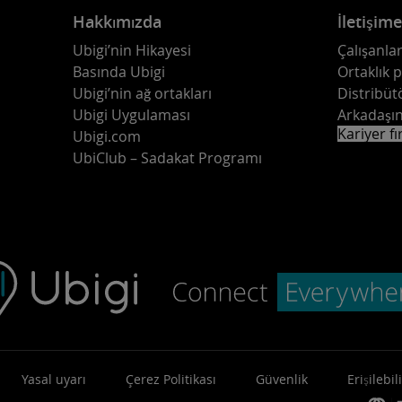
Hakkımızda
İletişim
Ubigi’nin Hikayesi
Çalışanlar
Basında Ubigi
Ortaklık 
Ubigi’nin ağ ortakları
Distribüt
Ubigi Uygulaması
Arkadaşın
Kariyer fı
Ubigi.com
UbiClub – Sadakat Programı
Yasal uyarı
Çerez Politikası
Güvenlik
Erişilebili