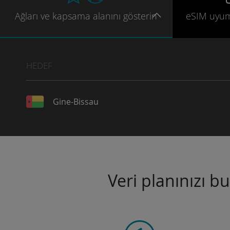
Ağları
ve kapsama
alanını gösterin
eSIM uyu
HEDEF
Gine-Bissau
Veri planınızı b