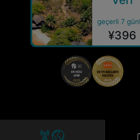
geçerli 7 gün
¥396