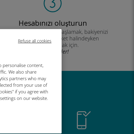
Hesabınızı oluşturun
eri planınızı kullanmaya başlamak, bakiyenizi
kontrol etmek ve hareket halindeyken
Refuse all cookies
yükleme yapmak için.
İyi eğlenceler!
o personalise content,
ffic. We also share
lytics partners who may
llected from your use of
r harika
ookies" if you agree with
 settings on our website.