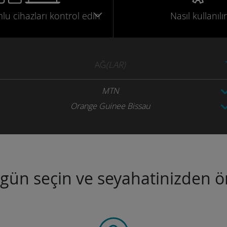
mlu
cihazları
kontrol edin
Nasıl kullanılır
AĞ
(LAR)
MTN
Orange Guinee Bissau
ugün seçin ve seyahatinizden ön