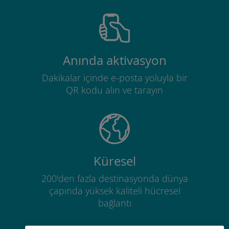
Anında aktivasyon
Dakikalar içinde e-posta yoluyla bir
QR kodu alın ve tarayın
Küresel
200'den fazla destinasyonda dünya
çapında yüksek kaliteli hücresel
bağlantı