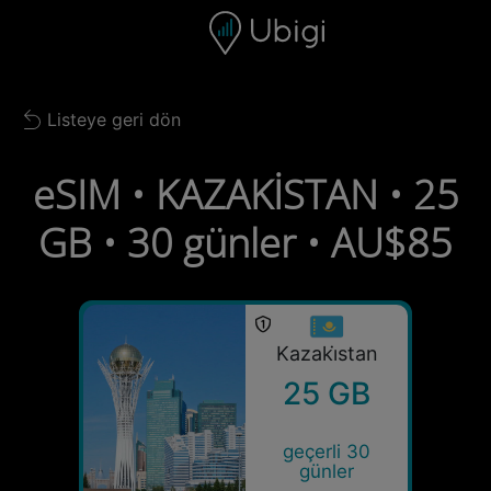
Skip to content
İçerik
Gezinme çubuğu
Alt bilgi
Listeye geri dön
Back to list
eSIM • KAZAKİSTAN • 25
GB • 30 günler • AU$85
Kazaki̇stan
25 GB
geçerli 30
günler