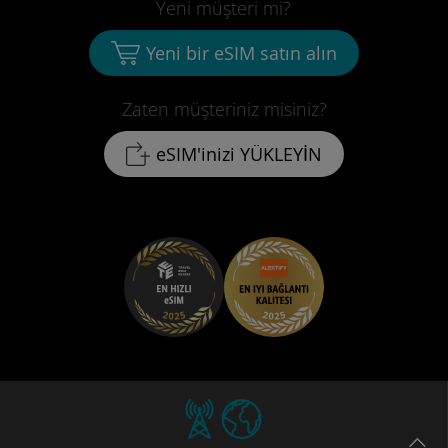
Yeni müşteri mi?
Yeni bir eSIM satın alın
Zaten müşteriniz misiniz?
eSIM'inizi YÜKLEYİN