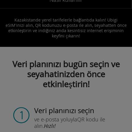
Kazakistande yerel tarifelerle bağlantıda kalın! Ubigi
eSIM'inizi alın, QR kodunuzu e-posta ile alın, seyahatten önce
etkinleştirin ve indiğiniz anda kesintisiz internet erişiminin
keyfini çıkarın!
Veri planınızı bugün seçin ve
seyahatinizden önce
etkinleştirin!
Veri planınızı seçin
ve e-posta yoluyla
QR kodu ile
alın.
Hızlı!