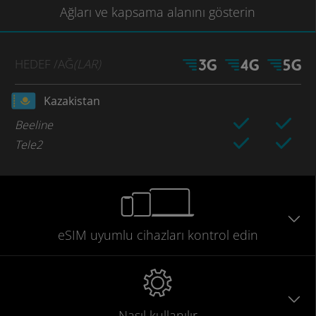
Ağları
ve kapsama
alanını gösterin
HEDEF
/AĞ
(LAR)
Kazakistan
Beeline
Tele2
eSIM uyumlu
cihazları
kontrol edin
Nasıl kullanılır