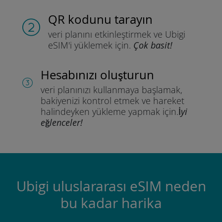
QR kodunu tarayın
veri planını etkinleştirmek ve
Ubigi
eSIM'i yüklemek için.
Çok basit!
Hesabınızı oluşturun
veri planınızı kullanmaya başlamak,
bakiyenizi kontrol etmek ve hareket
halindeyken yükleme yapmak için.
İyi
eğlenceler!
Ubigi uluslararası eSIM neden
bu kadar harika