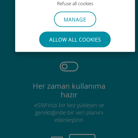
Refuse all cookies
MANAGE
Zahmetsiz
Mevcut SIM kartınızı çıkarmanıza
ALLOW ALL COOKIES
gerek yok
Her zaman kullanıma
hazır
eSIM'inizi bir kez yükleyin ve
gerektiğinde bir veri planını
etkinleştirin