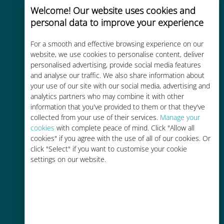
Welcome! Our website uses cookies and
personal data to improve your experience
Uygun maliyetli
For a smooth and effective browsing experience on our
website, we use cookies to personalise content, deliver
Mevcut operatörünüzle dolaşım
personalised advertising, provide social media features
ücretlerinden %90'a kadar daha
and analyse our traffic. We also share information about
ucuz
your use of our site with our social media, advertising and
analytics partners who may combine it with other
information that you've provided to them or that they've
collected from your use of their services.
Manage your
cookies
with complete peace of mind. Click "Allow all
cookies" if you agree with the use of all of our cookies. Or
click "Select" if you want to customise your cookie
Kolay doldurma
settings on our website.
Ubigi uygulaması aracılığıyla her
yerde, Wi-Fi veya kalan veri
olmadan bile