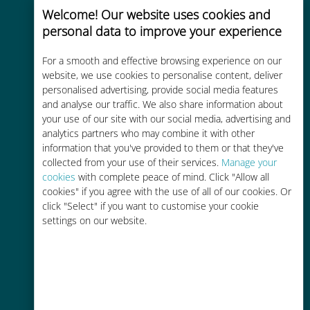
Welcome! Our website uses cookies and
personal data to improve your experience
Uygun maliyetli
For a smooth and effective browsing experience on our
website, we use cookies to personalise content, deliver
Mevcut operatörünüzle dolaşım
personalised advertising, provide social media features
ücretlerinden %90'a kadar daha
and analyse our traffic. We also share information about
ucuz
your use of our site with our social media, advertising and
analytics partners who may combine it with other
information that you've provided to them or that they've
collected from your use of their services.
Manage your
cookies
with complete peace of mind. Click "Allow all
cookies" if you agree with the use of all of our cookies. Or
click "Select" if you want to customise your cookie
Kolay doldurma
settings on our website.
Ubigi uygulaması aracılığıyla her
yerde, Wi-Fi veya kalan veri
olmadan bile