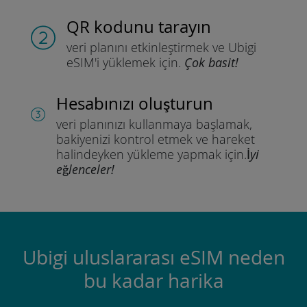
QR kodunu tarayın
veri planını etkinleştirmek ve
Ubigi
eSIM'i yüklemek için.
Çok basit!
Hesabınızı oluşturun
veri planınızı kullanmaya başlamak,
bakiyenizi kontrol etmek ve hareket
halindeyken yükleme yapmak için.
İyi
eğlenceler!
Ubigi uluslararası eSIM neden
bu kadar harika