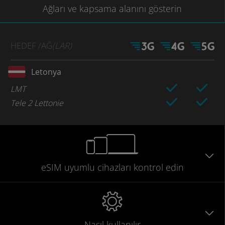
Ağları
ve kapsama
alanını gösterin
HEDEF
/AĞ
(LAR)
Letonya
LMT
Tele 2 Lettonie
eSIM uyumlu
cihazları
kontrol edin
Nasıl kullanılır