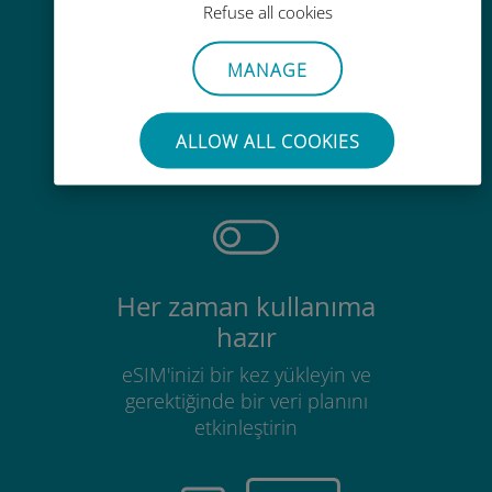
Refuse all cookies
MANAGE
Zahmetsiz
Mevcut SIM kartınızı çıkarmanıza
ALLOW ALL COOKIES
gerek yok
Her zaman kullanıma
hazır
eSIM'inizi bir kez yükleyin ve
gerektiğinde bir veri planını
etkinleştirin