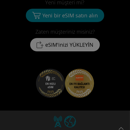
Yeni müşteri mi?
Yeni bir eSIM satın alın
Zaten müşteriniz misiniz?
eSIM'inizi YÜKLEYİN