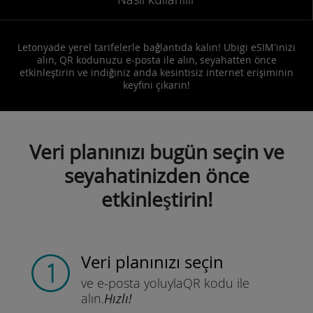
Letonyade yerel tarifelerle bağlantıda kalın! Ubigi eSIM'inizi
alın, QR kodunuzu e-posta ile alın, seyahatten önce
etkinleştirin ve indiğiniz anda kesintisiz internet erişiminin
keyfini çıkarın!
Veri planınızı bugün seçin ve
seyahatinizden önce
etkinleştirin!
Veri planınızı seçin
ve e-posta yoluyla
QR kodu ile
alın.
Hızlı!