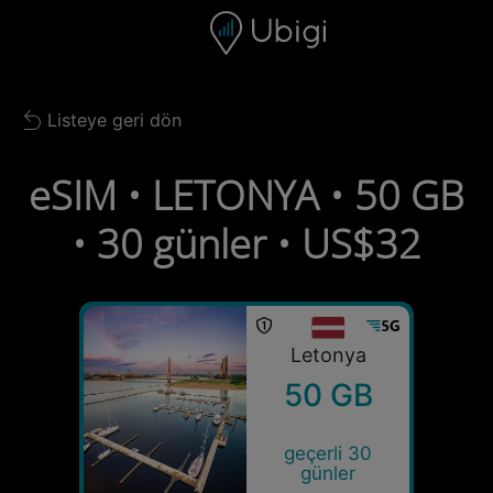
Skip to content
İçerik
Gezinme çubuğu
Alt bilgi
Listeye geri dön
Back to list
eSIM • LETONYA • 50 GB
• 30 günler • US$32
Letonya
50 GB
geçerli 30
günler