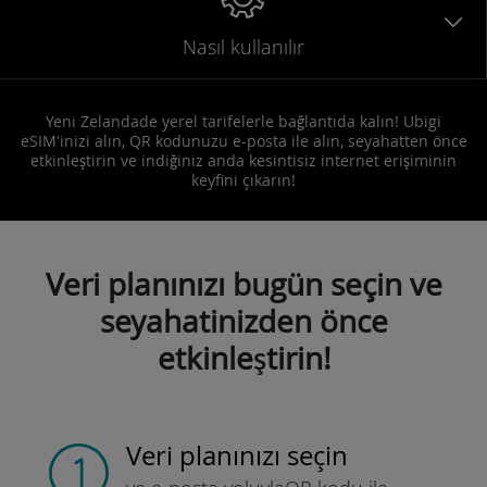
Nasıl kullanılır
Yeni Zelandade yerel tarifelerle bağlantıda kalın! Ubigi
eSIM'inizi alın, QR kodunuzu e-posta ile alın, seyahatten önce
etkinleştirin ve indiğiniz anda kesintisiz internet erişiminin
keyfini çıkarın!
Veri planınızı bugün seçin ve
seyahatinizden önce
etkinleştirin!
Veri planınızı seçin