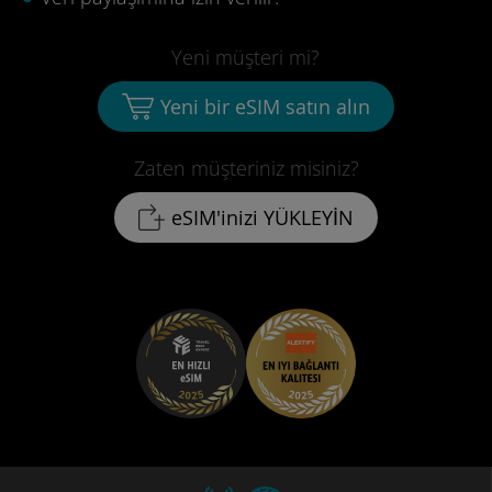
Yeni müşteri mi?
Yeni bir eSIM satın alın
Zaten müşteriniz misiniz?
eSIM'inizi YÜKLEYİN