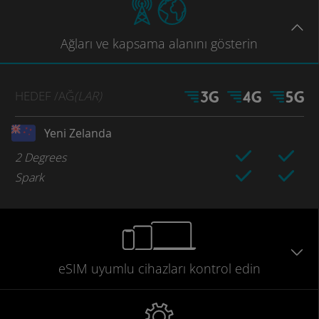
Ağları
ve kapsama
alanını gösterin
HEDEF
/AĞ
(LAR)
Yeni Zelanda
2 Degrees
Spark
eSIM uyumlu
cihazları
kontrol edin