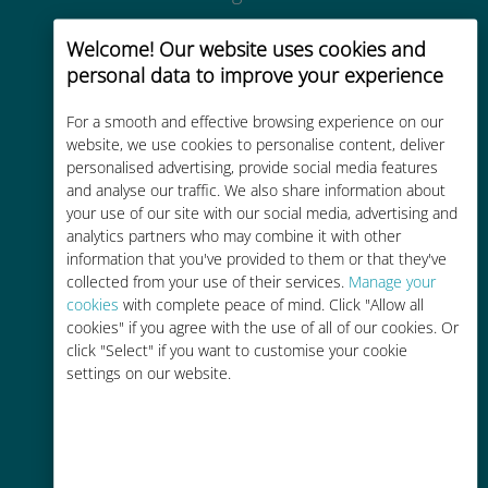
Welcome! Our website uses cookies and
personal data to improve your experience
For a smooth and effective browsing experience on our
Uygun maliyetli
website, we use cookies to personalise content, deliver
personalised advertising, provide social media features
Mevcut operatörünüzle dolaşım
and analyse our traffic. We also share information about
ücretlerinden %90'a kadar daha
your use of our site with our social media, advertising and
ucuz
analytics partners who may combine it with other
information that you've provided to them or that they've
collected from your use of their services.
Manage your
cookies
with complete peace of mind. Click "Allow all
cookies" if you agree with the use of all of our cookies. Or
click "Select" if you want to customise your cookie
settings on our website.
Kolay doldurma
Ubigi uygulaması aracılığıyla her
yerde, Wi-Fi veya kalan veri
olmadan bile