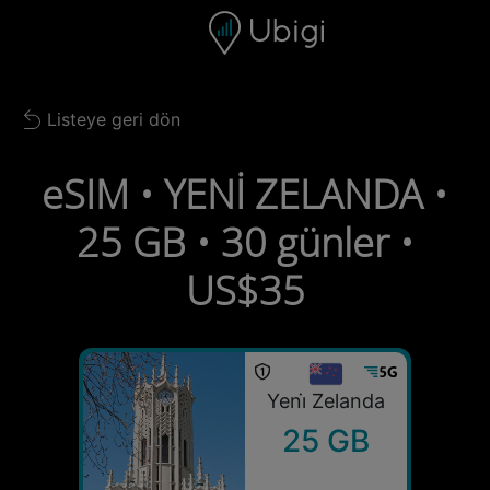
Skip to content
İçerik
Gezinme çubuğu
Alt bilgi
Listeye geri dön
Back to list
eSIM • YENİ ZELANDA •
25 GB • 30 günler •
US$35
Yeni̇ Zelanda
25 GB