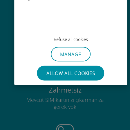
Kolay doldurma
Ubigi uygulaması aracılığıyla her
Refuse all cookies
yerde, Wi-Fi veya kalan veri
olmadan bile
MANAGE
ALLOW ALL COOKIES
Zahmetsiz
Mevcut SIM kartınızı çıkarmanıza
gerek yok