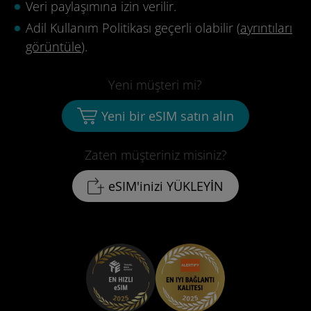
Veri paylaşımına izin verilir.
Adil Kullanım Politikası geçerli olabilir (
ayrıntıları
görüntüle
).
Yeni müşteri mi?
Yeni bir eSIM satın alın
Zaten müşteriniz misiniz?
eSIM'inizi YÜKLEYİN