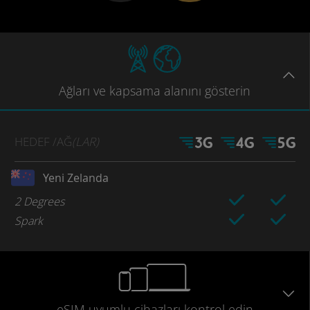
Ağları
ve kapsama
alanını gösterin
HEDEF
/AĞ
(LAR)
Yeni Zelanda
2 Degrees
Spark
eSIM uyumlu
cihazları
kontrol edin