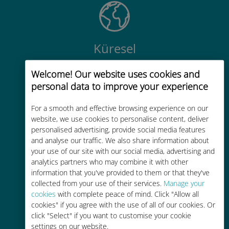
Küresel
200'den fazla destinasyonda dünya
Welcome! Our website uses cookies and
çapında yüksek kaliteli hücresel
personal data to improve your experience
bağlantı
For a smooth and effective browsing experience on our
website, we use cookies to personalise content, deliver
personalised advertising, provide social media features
and analyse our traffic. We also share information about
your use of our site with our social media, advertising and
Uygun maliyetli
analytics partners who may combine it with other
information that you've provided to them or that they've
Mevcut operatörünüzle dolaşım
collected from your use of their services.
Manage your
ücretlerinden %90'a kadar daha
cookies
with complete peace of mind. Click "Allow all
ucuz
cookies" if you agree with the use of all of our cookies. Or
click "Select" if you want to customise your cookie
settings on our website.