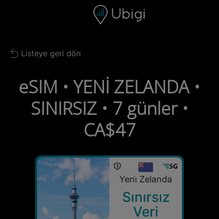
Skip to content
İçerik
Gezinme çubuğu
Alt bilgi
Listeye geri dön
Back to list
eSIM • YENİ ZELANDA •
SINIRSIZ • 7 günler •
CA$47
Yeni̇ Zelanda
Sınırsız
Veri