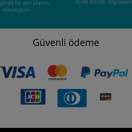
eSIM dizüstü bilgisayarla
ğinde bir veri planını
etkinleştirin
Güvenli ödeme