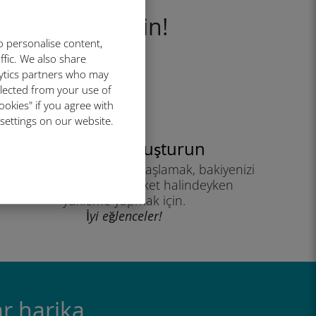
ce etkinleştirin!
o personalise content,
ffic. We also share
lytics partners who may
llected from your use of
ookies" if you agree with
 settings on our website.
Hesabınızı oluşturun
eri planınızı kullanmaya başlamak, bakiyenizi
kontrol etmek ve hareket halindeyken
yükleme yapmak için.
İyi eğlenceler!
r harika