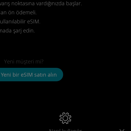
varış noktasına vardığınızda başlar.
dan ön ödemeli.
llanılabilir eSIM.
mada şarj edin.
Yeni müşteri mi?
Yeni bir eSIM satın alın