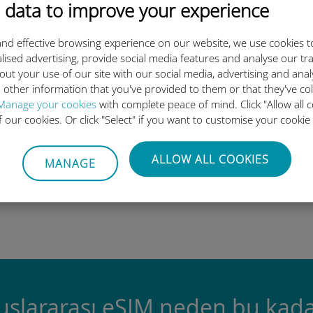
 data to improve your experience
ugün seçin ve seyahatinizden ön
nd effective browsing experience on our website, we use cookies t
lised advertising, provide social media features and analyse our tra
out your use of our site with our social media, advertising and ana
 other information that you've provided to them or that they've co
Manage your cookies
with complete peace of mind. Click "Allow all c
of our cookies. Or click "Select" if you want to customise your cookie
QR kodunu tarayın
ALLOW ALL COOKIES
MANAGE
veri planını etkinleştirmek ve
v
Ubigi eSIM'i yüklemek için.
Çok basit!
luslararası eSIM neden bu kada