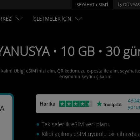
SEYAHAT eSIM’İ
İŞ DÜNYAS
RKEZİ
İŞLETMELER İÇİN
YANUSYA • 10 GB • 30 gü
kalın! Ubigi eSIM'inizi alın, QR kodunuzu e-posta ile alın, seyahatte
erişiminin keyfini çıkarın!
4304
Harika
yoru
A
Tek seferlik eSIM veri planı.
Kilidi açılmış eSIM uyumlu bir cihazda 