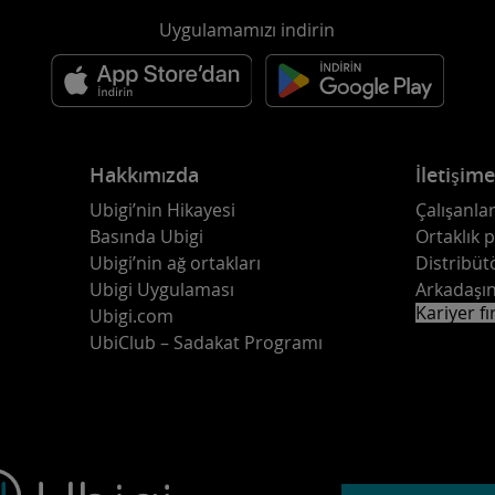
Uygulamamızı indirin
Hakkımızda
İletişim
Ubigi’nin Hikayesi
Çalışanlar
Basında Ubigi
Ortaklık 
Ubigi’nin ağ ortakları
Distribüt
Ubigi Uygulaması
Arkadaşın
Kariyer fı
Ubigi.com
UbiClub – Sadakat Programı