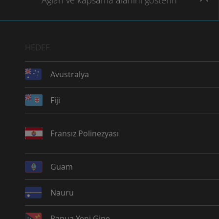
Ağları
ve kapsama
alanını gösterin
HEDEF
Avustralya
Fiji
Fransız Polinezyası
Guam
Nauru
Papua Yeni Gine