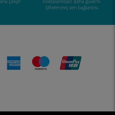
rla çalışır
noktalarından daha güvenli.
Şifrelenmiş veri bağlantısı.