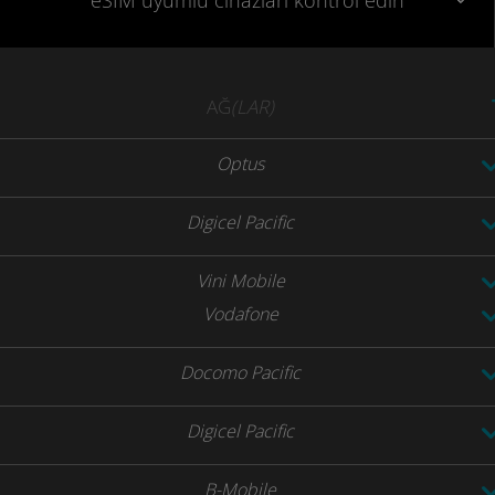
eSIM uyumlu
cihazları
kontrol edin
AĞ
(LAR)
Optus
Digicel Pacific
Vini Mobile
Vodafone
Docomo Pacific
Digicel Pacific
B-Mobile