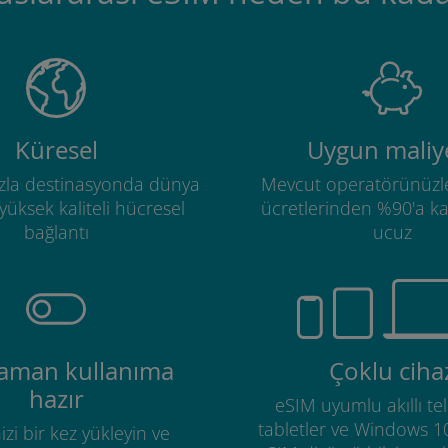
Küresel
Uygun maliye
zla destinasyonda dünya
Mevcut operatörünüzl
üksek kaliteli hücresel
ücretlerinden %90'a k
bağlantı
ucuz
zaman kullanıma
Çoklu ciha
hazır
eSIM uyumlu akıllı tel
tabletler ve Windows 1
izi bir kez yükleyin ve