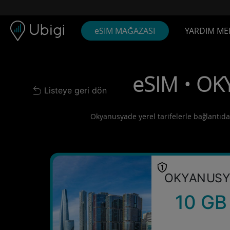
Skip to content
İçerik
Gezinme çubuğu
Alt bilgi
eSIM MAĞAZASI
YARDIM ME
eSIM • OK
Listeye geri dön
Back to list
Okyanusyade yerel tarifelerle bağlantıda 
OKYANUSY
10 GB