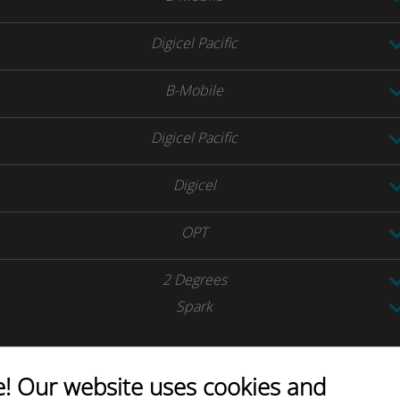
Digicel Pacific
B-Mobile
Digicel Pacific
Digicel
OPT
2 Degrees
Spark
 Our website uses cookies and