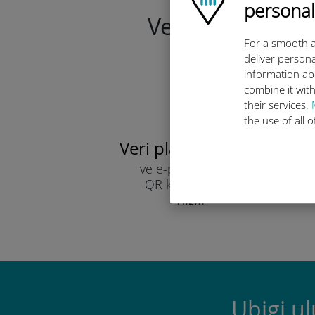
personal
Veri planınızı b
For a smooth a
deliver persona
information ab
combine it with
their services.
the use of all 
Veri planınızı seçin
ve e-posta yoluyla
QR kodu ile alın.
Hızlı!
Ubigi u