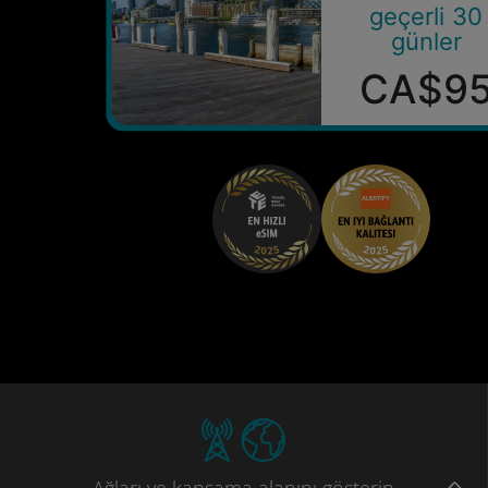
geçerli 30
günler
CA$9