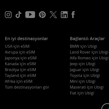
En iyi destinasyonlar
Bağlantılı Araçlar
USA için eSIM
BMW için Ubigi
Avrupa için eSIM
Land Rover için Ubigi
Japonya için eSIM
Alfa Romeo için Ubigi
Kanada için eSIM
Jeep için Ubigi
Brezilya için eSIM
Jaguar için Ubigi
Tayland için eSIM
Toyota için Ubigi
Afrika için eSIM
Mini için Ubigi
Tüm destinasyonları gör
Maserati için Ubigi
Fiat için Ubigi