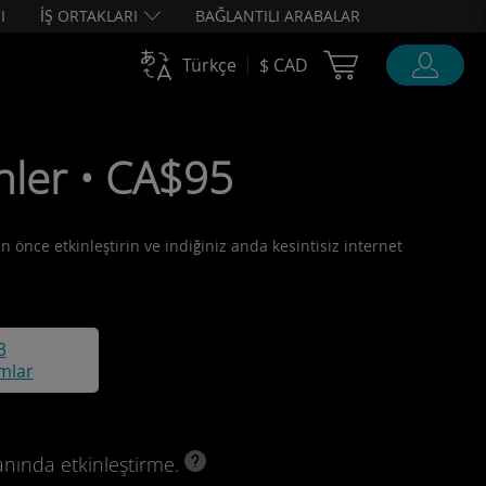
I
İŞ ORTAKLARI
BAĞLANTILI ARABALAR
Cart Ubigi
Türkçe
$ CAD
nler • CA$95
n önce etkinleştirin ve indiğiniz anda kesintisiz internet
3
mlar
anında etkinleştirme.