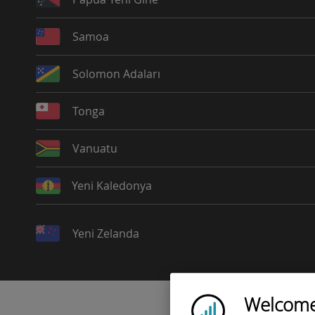
Samoa
Solomon Adaları
Tonga
Vanuatu
Yeni Kaledonya
Yeni Zelanda
Welcome!
Ubigi logo