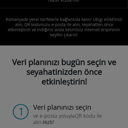
Romanyade yerel tarifelerle bağlantıda kalın! Ubigi eSIM'inizi
alın, QR kodunuzu e-posta ile alın, seyahatten önce
etkinleştirin ve indiğiniz anda kesintisiz internet erişiminin
keyfini çıkarın!
Veri planınızı bugün seçin ve
seyahatinizden önce
etkinleştirin!
Veri planınızı seçin
ve e-posta yoluyla
QR kodu ile
alın.
Hızlı!