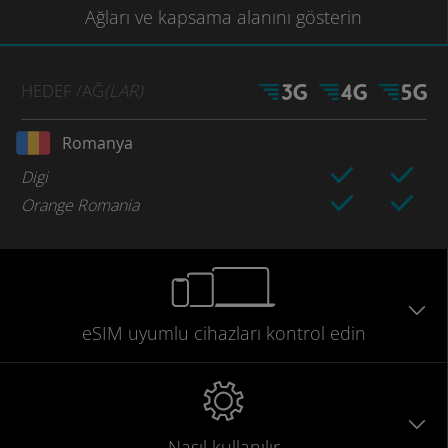
Ağları
ve kapsama
alanını gösterin
HEDEF
/AĞ
(LAR)
Romanya
Digi
Orange Romania
eSIM uyumlu
cihazları
kontrol edin
Nasıl kullanılır