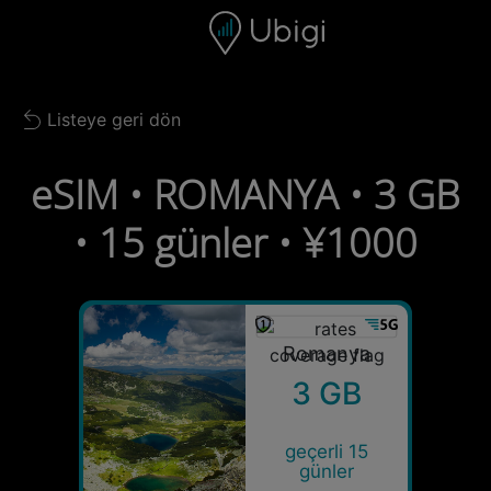
Skip to content
İçerik
Gezinme çubuğu
Alt bilgi
Listeye geri dön
Back to list
eSIM • ROMANYA • 3 GB
• 15 günler • ¥1000
Romanya
3 GB
geçerli 15
günler