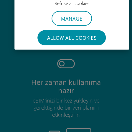
Refuse all cookies
MANAGE
Zahmetsiz
Mevcut SIM kartınızı çıkarmanıza
ALLOW ALL COOKIES
gerek yok
Her zaman kullanıma
hazır
eSIM'inizi bir kez yükleyin ve
gerektiğinde bir veri planını
etkinleştirin