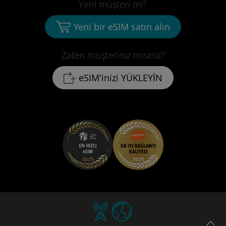
Yeni müşteri mi?
Yeni bir eSIM satın alın
Zaten müşteriniz misiniz?
eSIM'inizi YÜKLEYİN