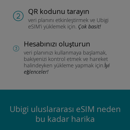
QR kodunu tarayın
veri planını etkinleştirmek ve
Ubigi
eSIM'i yüklemek için.
Çok basit!
Hesabınızı oluşturun
veri planınızı kullanmaya başlamak,
bakiyenizi kontrol etmek ve hareket
halindeyken yükleme yapmak için.
İyi
eğlenceler!
Ubigi uluslararası eSIM neden
bu kadar harika