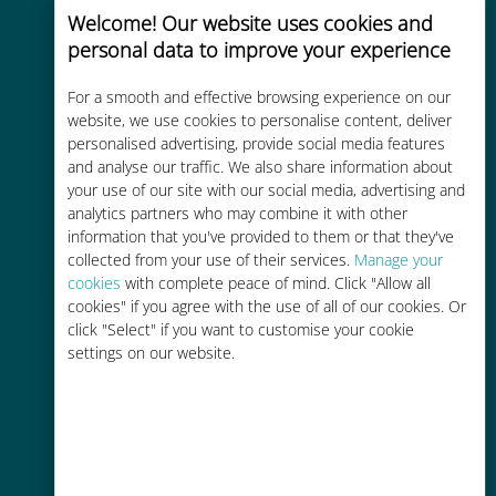
Welcome! Our website uses cookies and
personal data to improve your experience
Uygun maliyetli
For a smooth and effective browsing experience on our
website, we use cookies to personalise content, deliver
Mevcut operatörünüzle dolaşım
personalised advertising, provide social media features
ücretlerinden %90'a kadar daha
and analyse our traffic. We also share information about
ucuz
your use of our site with our social media, advertising and
analytics partners who may combine it with other
information that you've provided to them or that they've
collected from your use of their services.
Manage your
cookies
with complete peace of mind. Click "Allow all
cookies" if you agree with the use of all of our cookies. Or
click "Select" if you want to customise your cookie
Kolay doldurma
settings on our website.
Ubigi uygulaması aracılığıyla her
yerde, Wi-Fi veya kalan veri
olmadan bile