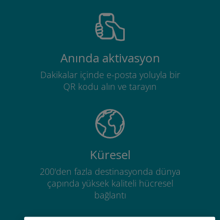
Anında aktivasyon
Dakikalar içinde e-posta yoluyla bir
QR kodu alın ve tarayın
Küresel
200'den fazla destinasyonda dünya
çapında yüksek kaliteli hücresel
bağlantı