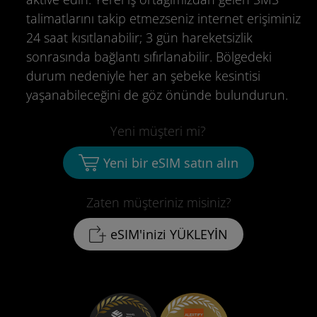
talimatlarını takip etmezseniz internet erişiminiz
24 saat kısıtlanabilir; 3 gün hareketsizlik
sonrasında bağlantı sıfırlanabilir. Bölgedeki
durum nedeniyle her an şebeke kesintisi
yaşanabileceğini de göz önünde bulundurun.
Yeni müşteri mi?
Yeni bir eSIM satın alın
Zaten müşteriniz misiniz?
eSIM'inizi YÜKLEYİN