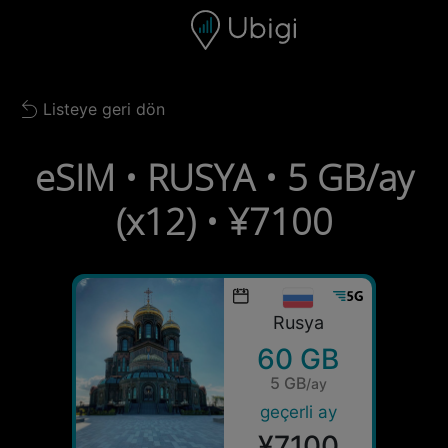
Skip to content
İçerik
Gezinme çubuğu
Alt bilgi
Listeye geri dön
Back to list
eSIM • RUSYA • 5 GB/ay
(x12) • ¥7100
Rusya
60 GB
5 GB
/ay
geçerli ay
¥7100