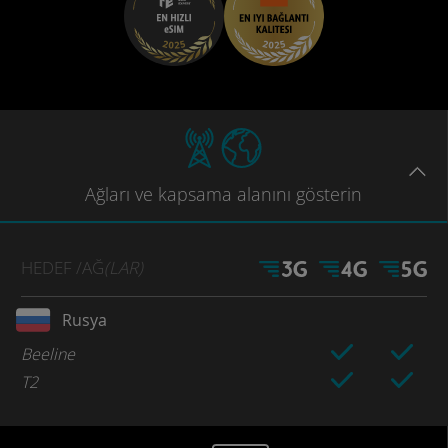
Ağları
ve kapsama
alanını gösterin
HEDEF
/AĞ
(LAR)
Rusya
Beeline
T2