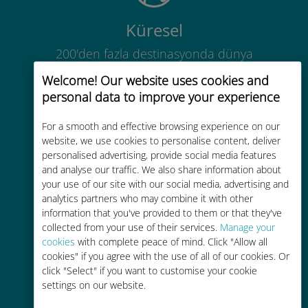
Küresel
200'den fazla destinasyonda dünya
çapında yüksek kaliteli hücresel
Welcome! Our website uses cookies and
bağlantı
personal data to improve your experience
For a smooth and effective browsing experience on our
website, we use cookies to personalise content, deliver
personalised advertising, provide social media features
and analyse our traffic. We also share information about
Uygun maliyetli
your use of our site with our social media, advertising and
analytics partners who may combine it with other
Mevcut operatörünüzle dolaşım
information that you've provided to them or that they've
ücretlerinden %90'a kadar daha
collected from your use of their services.
Manage your
ucuz
cookies
with complete peace of mind. Click "Allow all
cookies" if you agree with the use of all of our cookies. Or
click "Select" if you want to customise your cookie
settings on our website.