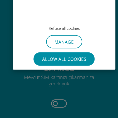
Kolay doldurma
Ubigi uygulaması aracılığıyla her
yerde, Wi-Fi veya kalan veri
Refuse all cookies
olmadan bile
MANAGE
ALLOW ALL COOKIES
Zahmetsiz
Mevcut SIM kartınızı çıkarmanıza
gerek yok