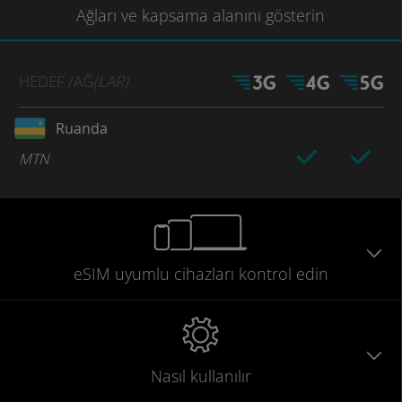
Ağları
ve kapsama
alanını gösterin
HEDEF
/AĞ
(LAR)
Ruanda
MTN
eSIM uyumlu
cihazları
kontrol edin
Nasıl kullanılır