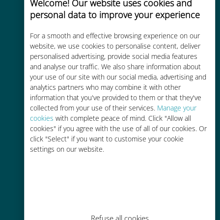
Welcome! Our website uses cookies and
personal data to improve your experience
Uygun maliyetli
For a smooth and effective browsing experience on our
Mevcut operatörünüzle dolaşım
website, we use cookies to personalise content, deliver
personalised advertising, provide social media features
ücretlerinden %90'a kadar daha
and analyse our traffic. We also share information about
ucuz
your use of our site with our social media, advertising and
analytics partners who may combine it with other
information that you've provided to them or that they've
collected from your use of their services.
Manage your
cookies
with complete peace of mind. Click "Allow all
cookies" if you agree with the use of all of our cookies. Or
Kolay doldurma
click "Select" if you want to customise your cookie
settings on our website.
Ubigi uygulaması aracılığıyla her
yerde, Wi-Fi veya kalan veri
olmadan bile
Refuse all cookies