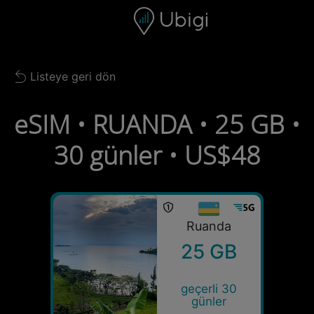
Skip to content
İçerik
Gezinme çubuğu
Alt bilgi
Listeye geri dön
Back to list
eSIM • RUANDA • 25 GB •
30 günler • US$48
Ruanda
25 GB
geçerli 30
günler