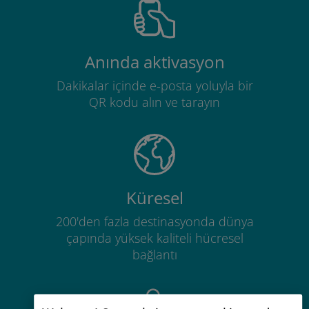
Anında aktivasyon
Dakikalar içinde e-posta yoluyla bir
QR kodu alın ve tarayın
Küresel
200'den fazla destinasyonda dünya
çapında yüksek kaliteli hücresel
bağlantı