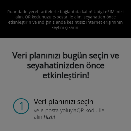
Ruandade yerel tarifelerle bağlantıda kalın! Ubigi eSIM'inizi
alın, QR kodunuzu e-posta ile alın, seyahatten önce
etkinleştirin ve indiğiniz anda kesintisiz internet erişiminin
keyfini çıkarın!
Veri planınızı bugün seçin ve
seyahatinizden önce
etkinleştirin!
Veri planınızı seçin
ve e-posta yoluyla
QR kodu ile
alın.
Hızlı!