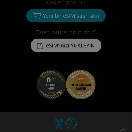
Yeni müşteri mi?
Yeni bir eSIM satın alın
Zaten müşteriniz misiniz?
eSIM'inizi YÜKLEYİN