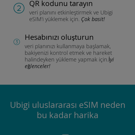
QR kodunu tarayın
veri planını etkinleştirmek ve
Ubigi
eSIM'i yüklemek için.
Çok basit!
Hesabınızı oluşturun
veri planınızı kullanmaya başlamak,
bakiyenizi kontrol etmek ve hareket
halindeyken yükleme yapmak için.
İyi
eğlenceler!
Ubigi uluslararası eSIM neden
bu kadar harika