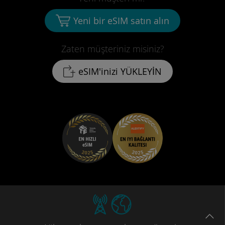
Yeni bir eSIM satın alın
Zaten müşteriniz misiniz?
eSIM'inizi YÜKLEYİN