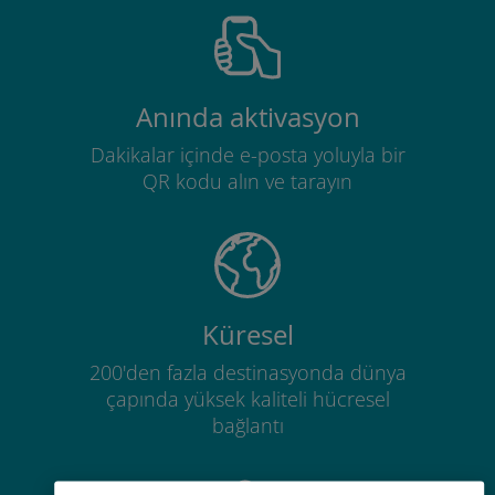
Anında aktivasyon
Dakikalar içinde e-posta yoluyla bir
QR kodu alın ve tarayın
Küresel
200'den fazla destinasyonda dünya
çapında yüksek kaliteli hücresel
bağlantı