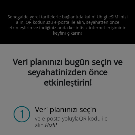
Senegalde yerel tarifelerle bağlantıda kalın! Ubigi eSIM'inizi
alın, QR kodunuzu e-posta ile alın, seyahatten önce
etkinleştirin ve indiğiniz anda kesintisiz internet erişiminin
keyfini çıkarın!
Veri planınızı bugün seçin ve
seyahatinizden önce
etkinleştirin!
Veri planınızı seçin
ve e-posta yoluyla
QR kodu ile
alın.
Hızlı!