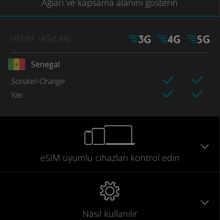
Ağları
ve kapsama
alanını gösterin
HEDEF
/AĞ
(LAR)
Senegal
Sonatel-Orange
Yas
eSIM uyumlu
cihazları
kontrol edin
Nasıl kullanılır