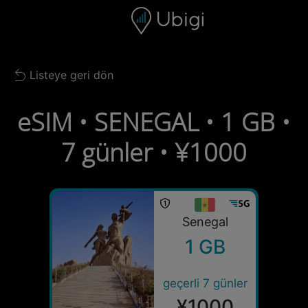
Skip to content
İçerik
Gezinme çubuğu
Alt bilgi
Listeye geri dön
Back to list
eSIM • SENEGAL • 1 GB •
7 günler • ¥1000
Senegal
1 GB
geçerli 7 günler
¥1000