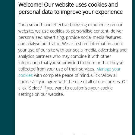
Welcome! Our website uses cookies and
personal data to improve your experience
Uygun maliyetli
For a smooth and effective browsing experience on our
website, we use cookies to personalise content, deliver
Mevcut operatörünüzle dolaşım
personalised advertising, provide social media features
ücretlerinden %90'a kadar daha
and analyse our traffic. We also share information about
ucuz
your use of our site with our social media, advertising and
analytics partners who may combine it with other
information that you've provided to them or that they've
collected from your use of their services.
Manage your
cookies
with complete peace of mind. Click "Allow all
cookies" if you agree with the use of all of our cookies. Or
Kolay doldurma
click "Select" if you want to customise your cookie
settings on our website.
Ubigi uygulaması aracılığıyla her
yerde, Wi-Fi veya kalan veri
olmadan bile