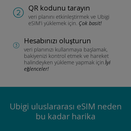
QR kodunu tarayın
veri planını etkinleştirmek ve
Ubigi
eSIM'i yüklemek için.
Çok basit!
Hesabınızı oluşturun
veri planınızı kullanmaya başlamak,
bakiyenizi kontrol etmek ve hareket
halindeyken yükleme yapmak için.
İyi
eğlenceler!
Ubigi uluslararası eSIM neden
bu kadar harika