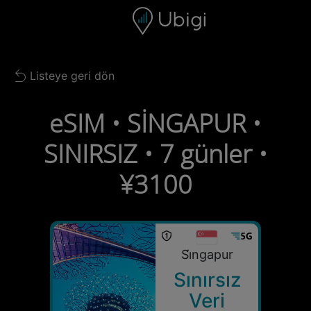
Skip to content
İçerik
Gezinme çubuğu
Alt bilgi
Listeye geri dön
Back to list
eSIM • SİNGAPUR •
SINIRSIZ • 7 günler •
¥3100
Si̇ngapur
Sınırsız
Veri