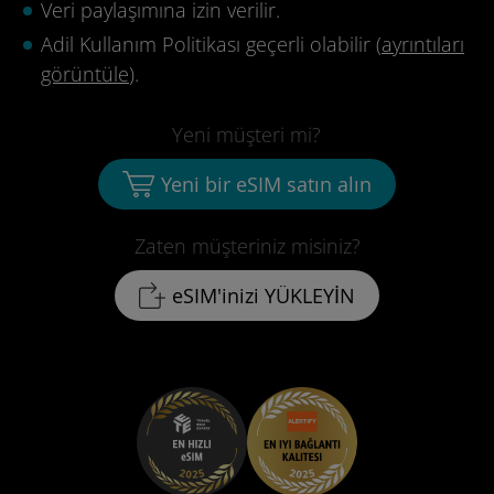
Veri paylaşımına izin verilir.
Adil Kullanım Politikası geçerli olabilir (
ayrıntıları
görüntüle
).
Yeni müşteri mi?
Yeni bir eSIM satın alın
Zaten müşteriniz misiniz?
eSIM'inizi YÜKLEYİN