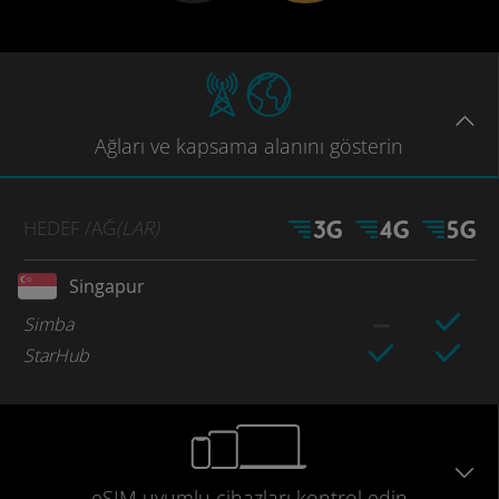
Ağları
ve kapsama
alanını gösterin
HEDEF
/AĞ
(LAR)
Singapur
Simba
StarHub
eSIM uyumlu
cihazları
kontrol edin