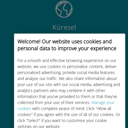
Küresel
200'den fazla destinasyonda dünya
Welcome! Our website uses cookies and
çapında yüksek kaliteli hücresel
personal data to improve your experience
bağlantı
For a smooth and effective browsing experience on our
website, we use cookies to personalise content, deliver
personalised advertising, provide social media features
and analyse our traffic. We also share information about
your use of our site with our social media, advertising and
Uygun maliyetli
analytics partners who may combine it with other
information that you've provided to them or that they've
Mevcut operatörünüzle dolaşım
collected from your use of their services.
Manage your
ücretlerinden %90'a kadar daha
cookies
with complete peace of mind. Click "Allow all
ucuz
cookies" if you agree with the use of all of our cookies. Or
click "Select" if you want to customise your cookie
settings on our website.