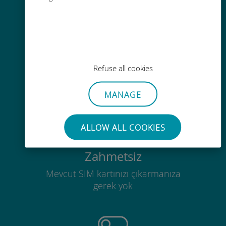
Kolay doldurma
Ubigi uygulaması aracılığıyla her
Refuse all cookies
yerde, Wi-Fi veya kalan veri
olmadan bile
MANAGE
ALLOW ALL COOKIES
Zahmetsiz
Mevcut SIM kartınızı çıkarmanıza
gerek yok