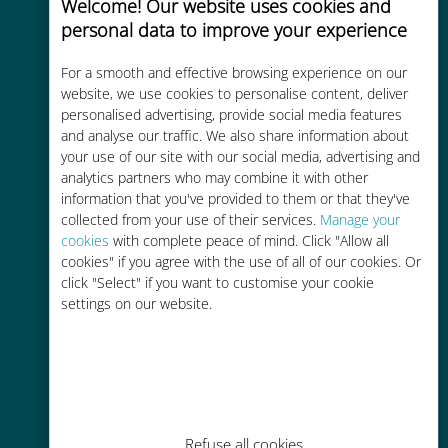
Welcome! Our website uses cookies and
personal data to improve your experience
Uygun maliyetli
For a smooth and effective browsing experience on our
Mevcut operatörünüzle dolaşım
website, we use cookies to personalise content, deliver
personalised advertising, provide social media features
ücretlerinden %90'a kadar daha
and analyse our traffic. We also share information about
ucuz
your use of our site with our social media, advertising and
analytics partners who may combine it with other
information that you've provided to them or that they've
collected from your use of their services.
Manage your
cookies
with complete peace of mind. Click "Allow all
cookies" if you agree with the use of all of our cookies. Or
Kolay doldurma
click "Select" if you want to customise your cookie
settings on our website.
Ubigi uygulaması aracılığıyla her
yerde, Wi-Fi veya kalan veri
olmadan bile
Refuse all cookies