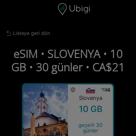
Skip to content
İçerik
Gezinme çubuğu
Alt bilgi
Listeye geri dön
Back to list
eSIM • SLOVENYA • 10
GB • 30 günler • CA$21
Slovenya
10 GB
geçerli 30
günler