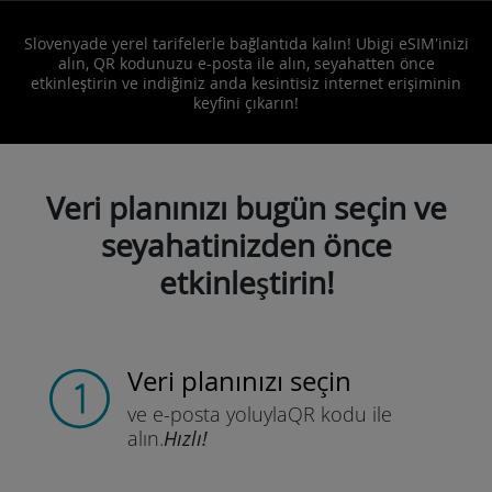
Slovenyade yerel tarifelerle bağlantıda kalın! Ubigi eSIM'inizi
alın, QR kodunuzu e-posta ile alın, seyahatten önce
etkinleştirin ve indiğiniz anda kesintisiz internet erişiminin
keyfini çıkarın!
Veri planınızı bugün seçin ve
seyahatinizden önce
etkinleştirin!
Veri planınızı seçin
ve e-posta yoluyla
QR kodu ile
alın.
Hızlı!