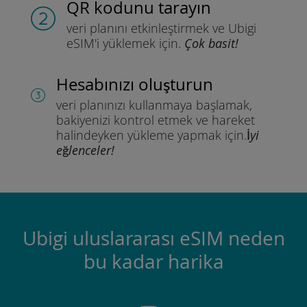
QR kodunu tarayın
veri planını etkinleştirmek ve
Ubigi
eSIM'i yüklemek için.
Çok basit!
Hesabınızı oluşturun
veri planınızı kullanmaya başlamak,
bakiyenizi kontrol etmek ve hareket
halindeyken yükleme yapmak için.
İyi
eğlenceler!
Ubigi uluslararası eSIM neden
bu kadar harika