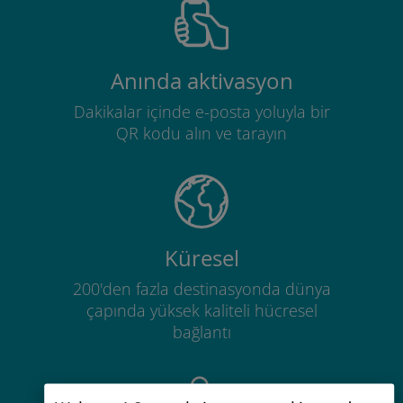
Anında aktivasyon
Dakikalar içinde e-posta yoluyla bir
QR kodu alın ve tarayın
Küresel
200'den fazla destinasyonda dünya
çapında yüksek kaliteli hücresel
bağlantı