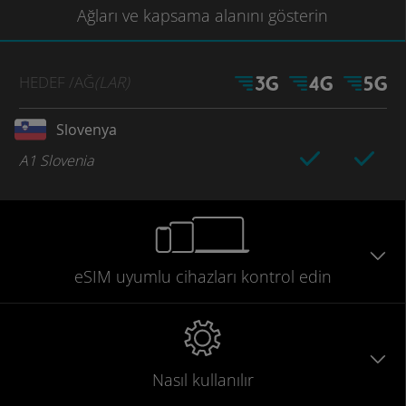
Ağları
ve kapsama
alanını gösterin
HEDEF
/AĞ
(LAR)
Slovenya
A1 Slovenia
eSIM uyumlu
cihazları
kontrol edin
Nasıl kullanılır