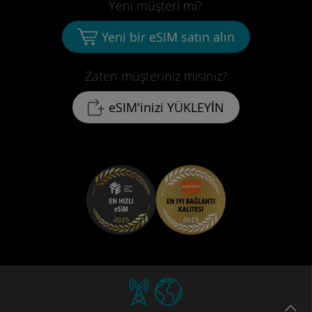
Yeni müşteri mi?
Yeni bir eSIM satın alın
Zaten müşteriniz misiniz?
eSIM'inizi YÜKLEYİN