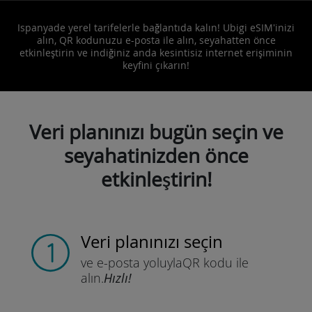
Ispanyade yerel tarifelerle bağlantıda kalın! Ubigi eSIM'inizi
alın, QR kodunuzu e-posta ile alın, seyahatten önce
etkinleştirin ve indiğiniz anda kesintisiz internet erişiminin
keyfini çıkarın!
Veri planınızı bugün seçin ve
seyahatinizden önce
etkinleştirin!
Veri planınızı seçin
ve e-posta yoluyla
QR kodu ile
alın.
Hızlı!