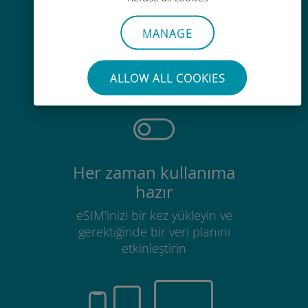
MANAGE
Zahmetsiz
Mevcut SIM kartınızı çıkarmanıza
gerek yok
ALLOW ALL COOKIES
Her zaman kullanıma
hazır
eSIM'inizi bir kez yükleyin ve
gerektiğinde bir veri planını
etkinleştirin