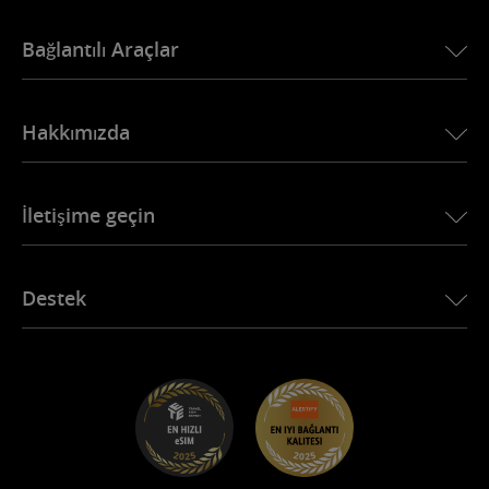
USA için eSIM
Bağlantılı Araçlar
Avrupa için eSIM
Japonya için eSIM
BMW için Ubigi
Kanada için eSIM
Hakkımızda
Land Rover için Ubigi
Brezilya için eSIM
Alfa Romeo için Ubigi
Tayland için eSIM
Ubigi’nin Hikayesi
Jeep için Ubigi
İletişime geçin
Afrika için eSIM
Basında Ubigi
Jaguar için Ubigi
Tüm destinasyonları gör
Ubigi’nin ağ ortakları
Toyota için Ubigi
Çalışanlarınızı internete bağlayın
Ubigi Uygulaması
Destek
Mini için Ubigi
Ortaklık programı
Ubigi.com
Maserati için Ubigi
Distribütör programı
UbiClub – Sadakat Programı
Başlayın
Fiat için Ubigi
Arkadaşını davet et
Sorun giderme
Kariyer fırsatları
Yardım Merkezi
Destekle iletişime geçin