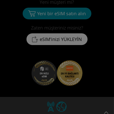
Yeni müşteri mi?
Yeni bir eSIM satın alın
Zaten müşteriniz misiniz?
eSIM'inizi YÜKLEYİN