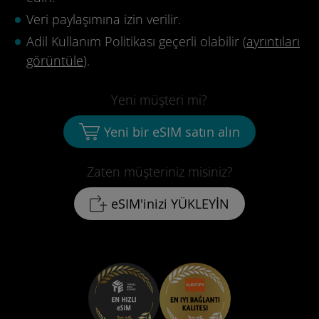
Veri paylaşımına izin verilir.
Adil Kullanım Politikası geçerli olabilir (
ayrıntıları
görüntüle
).
Yeni müşteri mi?
Yeni bir eSIM satın alın
Zaten müşteriniz misiniz?
eSIM'inizi YÜKLEYİN