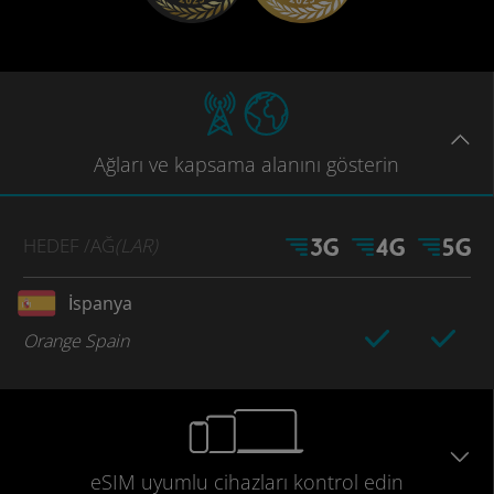
Ağları
ve kapsama
alanını gösterin
HEDEF
/AĞ
(LAR)
İspanya
Orange Spain
eSIM uyumlu
cihazları
kontrol edin