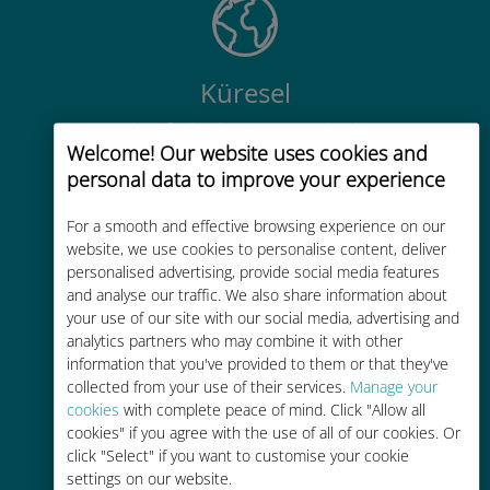
Küresel
200'den fazla destinasyonda dünya
Welcome! Our website uses cookies and
çapında yüksek kaliteli hücresel
personal data to improve your experience
bağlantı
For a smooth and effective browsing experience on our
website, we use cookies to personalise content, deliver
personalised advertising, provide social media features
and analyse our traffic. We also share information about
your use of our site with our social media, advertising and
Uygun maliyetli
analytics partners who may combine it with other
information that you've provided to them or that they've
Mevcut operatörünüzle dolaşım
collected from your use of their services.
Manage your
ücretlerinden %90'a kadar daha
cookies
with complete peace of mind. Click "Allow all
ucuz
cookies" if you agree with the use of all of our cookies. Or
click "Select" if you want to customise your cookie
settings on our website.