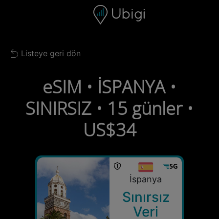
Skip to content
İçerik
Gezinme çubuğu
Alt bilgi
Listeye geri dön
Back to list
eSIM • İSPANYA •
SINIRSIZ • 15 günler •
US$34
İspanya
Sınırsız
Veri