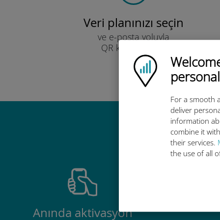
Veri planınızı seçin
ve e-posta yoluyla
QR kodu ile alın.
Hızlı!
Welcome!
Ubigi logo
personal
For a smooth a
deliver persona
information ab
Ubigi u
combine it with
their services.
the use of all 
Anında aktivasyon