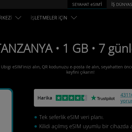
SEYAHAT eSIM’İ
İŞ DÜNYAS
RKEZİ
İŞLETMELER İÇİN
TANZANYA • 1 GB • 7 günl
 Ubigi eSIM'inizi alın, QR kodunuzu e-posta ile alın, seyahatten önce 
keyfini çıkarın!
4311
Harika
yoru
Tek seferlik eSIM veri planı.
Kilidi açılmış eSIM uyumlu bir cihazda 