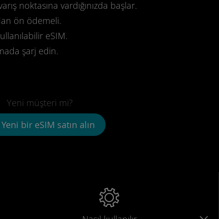
varış noktasına vardığınızda başlar.
dan ön ödemeli.
llanılabilir eSIM.
mada şarj edin.
Yeni müşteri mi?
Yeni bir eSIM satın alın