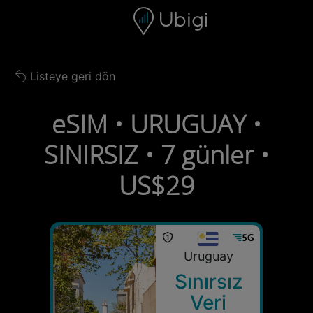
Skip to content
İçerik
Gezinme çubuğu
Alt bilgi
Listeye geri dön
Back to list
eSIM • URUGUAY •
SINIRSIZ • 7 günler •
US$29
Uruguay
Sınırsız
Veri