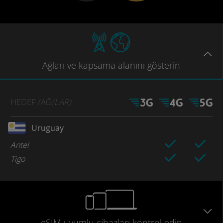
Ağları
ve kapsama
alanını gösterin
HEDEF
/AĞ
(LAR)
Uruguay
Antel
Tigo
eSIM uyumlu
cihazları
kontrol edin