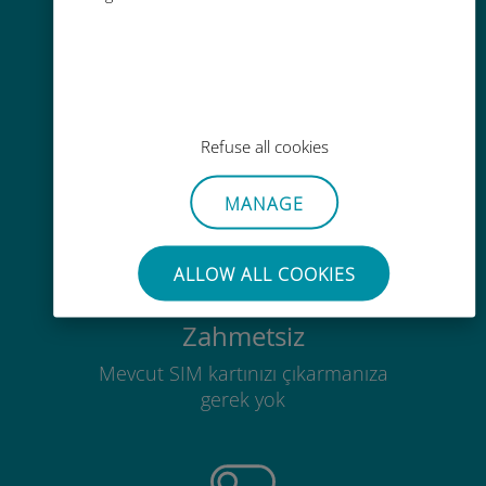
Kolay doldurma
Ubigi uygulaması aracılığıyla her
Refuse all cookies
yerde, Wi-Fi veya kalan veri
olmadan bile
MANAGE
ALLOW ALL COOKIES
Zahmetsiz
Mevcut SIM kartınızı çıkarmanıza
gerek yok