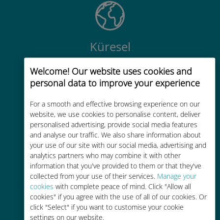
Küresel
200'den fazla destinasyonda dünya
Welcome! Our website uses cookies and
çapında yüksek kaliteli hücresel
personal data to improve your experience
bağlantı
For a smooth and effective browsing experience on our
website, we use cookies to personalise content, deliver
personalised advertising, provide social media features
and analyse our traffic. We also share information about
your use of our site with our social media, advertising and
Uygun maliyetli
analytics partners who may combine it with other
information that you've provided to them or that they've
Mevcut operatörünüzle dolaşım
collected from your use of their services.
Manage your
ücretlerinden %90'a kadar daha
cookies
with complete peace of mind. Click "Allow all
ucuz
cookies" if you agree with the use of all of our cookies. Or
click "Select" if you want to customise your cookie
settings on our website.