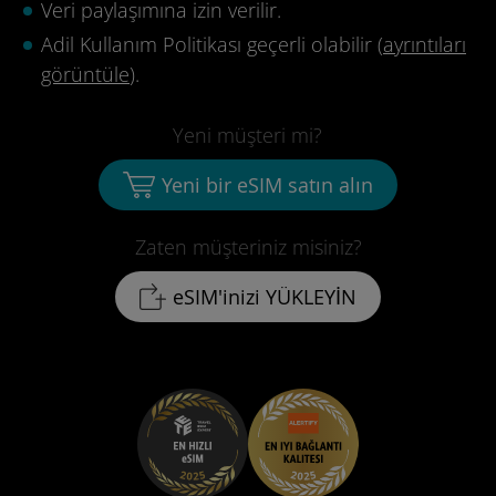
Veri paylaşımına izin verilir.
Adil Kullanım Politikası geçerli olabilir (
ayrıntıları
görüntüle
).
Yeni müşteri mi?
Yeni bir eSIM satın alın
Zaten müşteriniz misiniz?
eSIM'inizi YÜKLEYİN