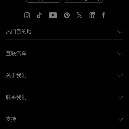
热门目的地
美国eSIM
互联汽车
欧洲eSIM
日本eSIM
适用于 BMW 的 Ubigi
加拿大eSIM
关于我们
适用于 LandRover 的 Ubigi
巴西eSIM
适用于 Alfa Romeo 的 Ubigi
泰国eSIM
Ubigi的故事
适用于 Jeep 的 Ubigi
联系我们
非洲最佳eSIM
Ubigi在媒体上
适用于 Jaguar 的 Ubigi
查看所有目的地
Ubigi网络合作伙伴
适用于 Toyota 的 Ubigi
连接您的员工
Ubigi应用程序
支持
适用于 Mini 的 Ubigi
联盟计划
Ubigi.com
适用于 Maserati 的 Ubigi