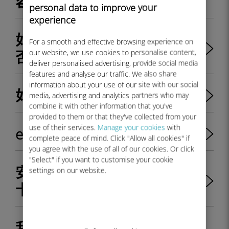
容 eSIM？
personal data to improve your
experience
如何检查我的 Android 设备是
For a smooth and effective browsing experience on
our website, we use cookies to personalise content,
否兼容 eSIM？
deliver personalised advertising, provide social media
features and analyse our traffic. We also share
information about your use of our site with our social
如何获取 eSIM 的 QR 代码？
media, advertising and analytics partners who may
combine it with other information that you've
provided to them or that they've collected from your
use of their services.
Manage your cookies
with
eSIM 比实体 SIM 卡更好吗？
complete peace of mind. Click "Allow all cookies" if
you agree with the use of all of our cookies. Or click
"Select" if you want to customise your cookie
安装 eSIM 后我还能使用 SIM
settings on our website.
卡吗？
我可以从 eSIM 卡切换到实体