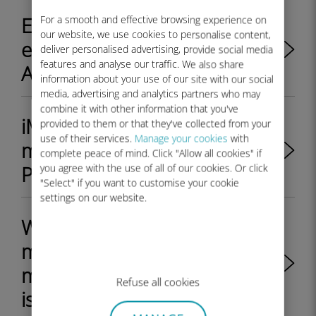
Ein Problem mit dem Ubigi
For a smooth and effective browsing experience on
our website, we use cookies to personalise content,
eSIM-Profil auf einem
deliver personalised advertising, provide social media
features and analyse our traffic. We also share
Android-Gerät beheben
information about your use of our site with our social
media, advertising and analytics partners who may
combine it with other information that you've
iMessage funktioniert nicht
provided to them or that they've collected from your
use of their services.
Manage your cookies
with
mit meinem Ubigi eSIM-
complete peace of mind. Click "Allow all cookies" if
Profil. Was ist zu tun?
you agree with the use of all of our cookies. Or click
"Select" if you want to customise your cookie
settings on our website.
Wie kann ich feststellen, ob
mein Ubigi eSIM-Profil auf
meinem iPhone/iPad aktiviert
Refuse all cookies
ist?