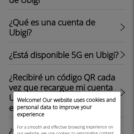
¿Qué es una cuenta de
Ubigi?
¿Está disponible 5G en Ubigi?
¿Recibiré un código QR cada
vez que recargue mi cuenta
Ubigi con un plan de datos
Welcome! Our website uses cookies and
eSIM?
personal data to improve your
experience
For a smooth and effective browsing experience on
¿Cómo instalar Ubigi eSIM en
our website, we use cookies to personalise content,