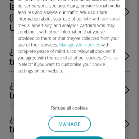
la serie Samsung Galaxy S22
deliver personalised advertising, provide social media
features and analyse our traffic. We also share
(incluidos S22, S22+ y S22
information about your use of our site with our social
Ultra)?
media, advertising and analytics partners who may
combine it with other information that you've
provided to them or that they've collected from your
use of their services.
Manage your cookies
with
¿Cómo instalar Ubigi eSIM en
complete peace of mind. Click "Allow all cookies" if
you agree with the use of all of our cookies. Or click
tus modelos de iPhone 14?
"Select" if you want to customise your cookie
settings on our website.
¿Cómo instalar Ubigi eSIM en
tus modelos de iPhone 12?
Refuse all cookies
¿Cómo instalar Ubigi eSIM en
MANAGE
tus modelos de iPhone 13?