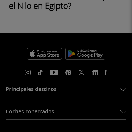
el Nilo en Egipto?
Principales destinos
eSIM para Estados Unidos
Coches conectados
eSIM para Europa
eSIM para Japón
Ubigi para BMW
eSIM para Canadá