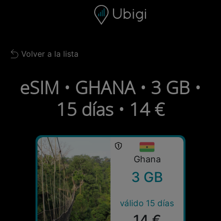
Skip to content
Contenido
Barra de navegación
Pie de página
Volver a la lista
Back to list
eSIM • GHANA • 3 GB •
15 días • 14 €
Ghana
3 GB
válido 15 días
14 €