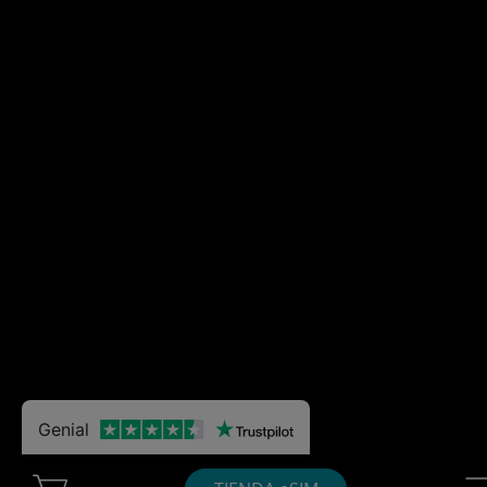
Genial
Cart Ubigi
Nav