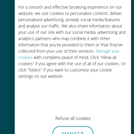
Rentable
For a smooth and effective browsing experience on our
website, we use cookies to personalise content, deliver
Hasta un 90% más barato que los
personalised advertising, provide social media features
costes de itinerancia con su
and analyse our traffic. We also share information about
operador actual
your use of our site with our social media, advertising and
analytics partners who may combine it with other
information that you've provided to them or that they've
collected from your use of their services.
Manage your
cookies
with complete peace of mind. Click "Allow all
cookies" if you agree with the use of all of our cookies. Or
click "Select" if you want to customise your cookie
Fácil recarga
settings on our website.
En cualquier lugar a través de la
aplicación Ubigi, incluso sin Wi-Fi o
datos restantes.
Refuse all cookies
MANAGE