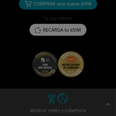
COMPRAR una nueva eSIM
Ya soy cliente:
RECARGA tu eSIM
Mostrar
redes
y cobertura