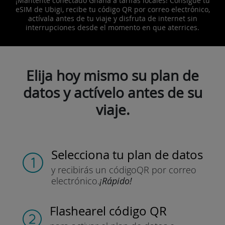
¡Mantente conectado Ghana a tarifas locales! Consigue tu
eSIM de Ubigi, recibe tu código QR por correo electrónico,
actívala antes de tu viaje y disfruta de internet sin
interrupciones desde el momento en que aterrices.
Elija hoy mismo su plan de
datos y actívelo antes de su
viaje.
Selecciona tu plan de datos
y recibirás un código
QR por correo
electrónico.
¡Rápido!
Flashear
el código QR