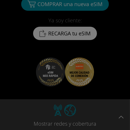
COMPRAR una nueva eSIM
Ya soy cliente:
RECARGA tu eSIM
Mostrar
redes
y cobertura