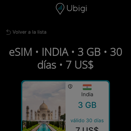
Skip to content
Contenido
Barra de navegación
Pie de página
Volver a la lista
Back to list
eSIM • INDIA • 3 GB • 30
días • 7 US$
India
3 GB
válido 30 días
7 US$