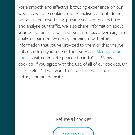
Rentable
For a smooth and effective browsing experience on our
website, we use cookies to personalise content, deliver
Hasta un 90% más barato que los
personalised advertising, provide social media features
costes de itinerancia con su
and analyse our traffic. We also share information about
operador actual
your use of our site with our social media, advertising and
analytics partners who may combine it with other
information that you've provided to them or that they've
collected from your use of their services.
Manage your
cookies
with complete peace of mind. Click "Allow all
cookies" if you agree with the use of all of our cookies. Or
click "Select" if you want to customise your cookie
Fácil recarga
settings on our website.
En cualquier lugar a través de la
aplicación Ubigi, incluso sin Wi-Fi o
datos restantes.
Refuse all cookies
MANAGE