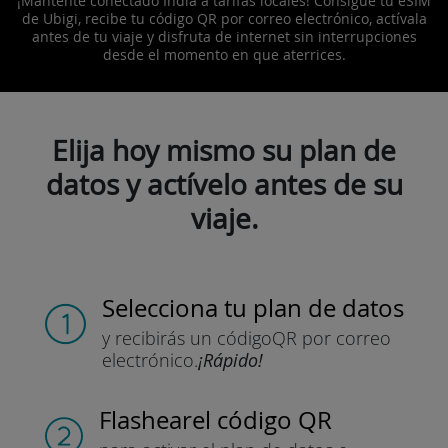
¡Mantente conectado India a tarifas locales! Consigue tu eSIM
de Ubigi, recibe tu código QR por correo electrónico, actívala
antes de tu viaje y disfruta de internet sin interrupciones
desde el momento en que aterrices.
Elija hoy mismo su plan de
datos y actívelo antes de su
viaje.
Selecciona tu plan de datos
y recibirás un código
QR por correo
electrónico.
¡Rápido!
Flashear
el código QR