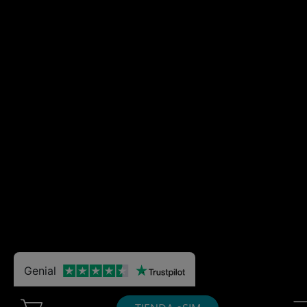
Genial
Cart Ubigi
Nav