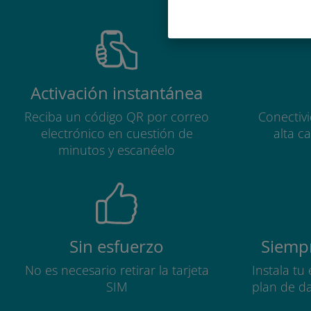
Activación instantánea
Reciba un código QR por correo
Conectiv
electrónico en cuestión de
alta c
minutos y escanéelo
Sin esfuerzo
Siempr
No es necesario retirar la tarjeta
Instala tu
SIM
plan de d