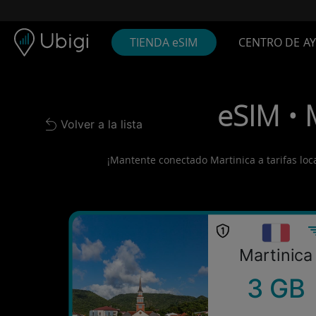
Skip to content
Contenido
Barra de navegación
Pie de página
TIENDA eSIM
CENTRO DE A
eSIM • 
Volver a la lista
Back to list
¡Mantente conectado Martinica a tarifas local
Martinica
3 GB