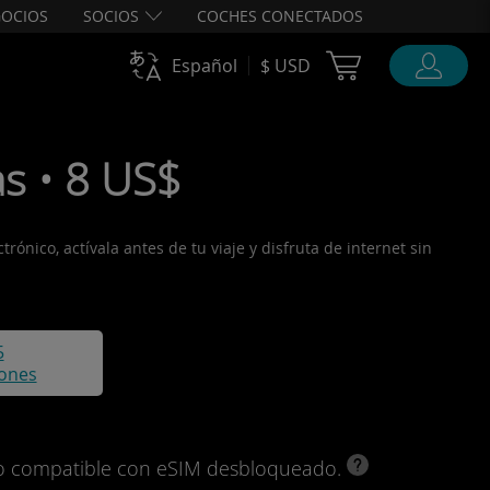
OCIOS
SOCIOS
COCHES CONECTADOS
Cart Ubigi
Español
$ USD
as • 8 US$
ónico, actívala antes de tu viaje y disfruta de internet sin
5
iones
ivo compatible con eSIM desbloqueado.