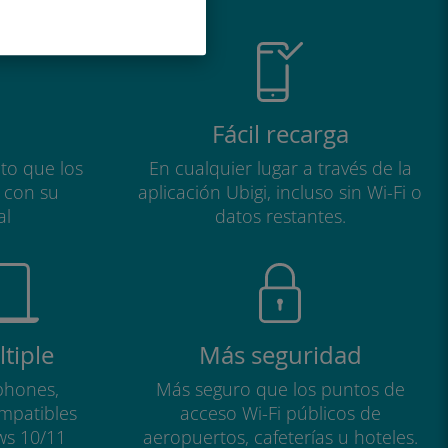
Fácil recarga
to que los
En cualquier lugar a través de la
a con su
aplicación Ubigi, incluso sin Wi-Fi o
al
datos restantes.
tiple
Más seguridad
phones,
Más seguro que los puntos de
ompatibles
acceso Wi-Fi públicos de
ws 10/11
aeropuertos, cafeterías u hoteles.