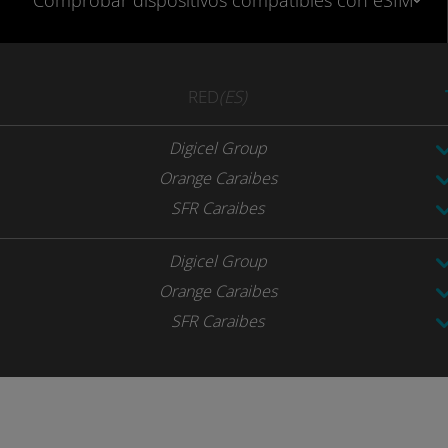
Comprobar
dispositivos compatibles
con eSIM
RED
(ES)
Digicel Group
Orange Caraibes
SFR Caraibes
Digicel Group
Orange Caraibes
SFR Caraibes