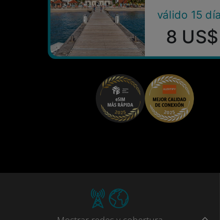
válido 15 dí
8 US$