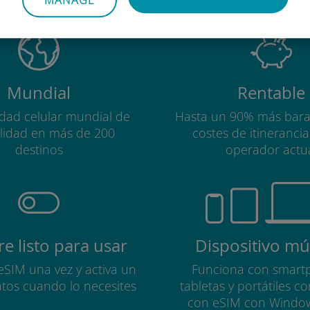
MANAGE
Mundial
Rentable
idad celular mundial de
Hasta un 90% más bara
alidad en más de 200
costes de itineranci
destinos
operador actu
e listo para usar
Dispositivo múl
 eSIM una vez y activa un
Funciona con smart
atos cuando lo necesites
tabletas y portátiles c
con eSIM con Windo