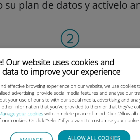
 su plan de datos y actívelo an
Flashear
 Our website uses cookies and
el código QR
 data to improve your experience
para activar el plan de datos
e instalar la Ubigi eSIM.
nd effective browsing experience on our website, we use cookies t
¡Simple!
lised advertising, provide social media features and analyse our tra
out your use of our site with our social media, advertising and ana
 other information that you've provided to them or that they've co
Manage your cookies
with complete peace of mind. Click "Allow all c
of our cookies. Or click "Select" if you want to customise your cookie
 tan buena la eSIM internacion
ALLOW ALL COOKIES