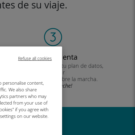
tes de su viaje.
Crea tu cuenta
Refuse all cookies
para empezar a utilizar tu plan de datos,
consultar
tu saldo y recargar sobre la marcha.
o personalise content,
¡Que aproveche!
ffic. We also share
lytics partners who may
llected from your use of
ookies" if you agree with
 settings on our website.
al de Ubigi