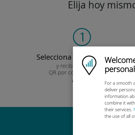
Elija hoy mismo
Selecciona tu plan de datos
Welcome!
Ubigi logo
y recibirás un código
personal
QR por correo electrónico.
¡Rápido!
For a smooth a
deliver persona
information ab
combine it with
their services.
the use of all 
Por qué es