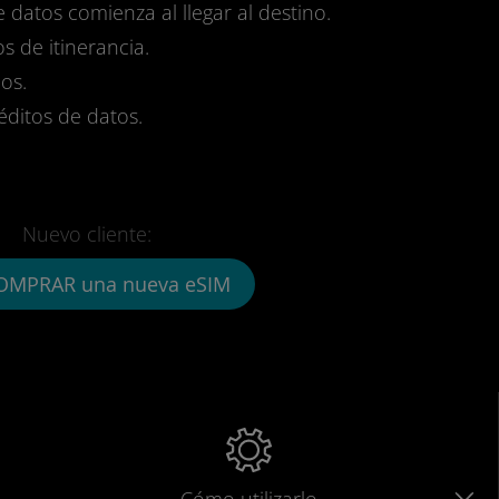
e datos comienza al llegar al destino.
s de itinerancia.
os.
réditos de datos.
Nuevo cliente:
OMPRAR una nueva eSIM