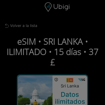
Skip to content
Contenido
Barra de navegación
Pie de página
Volver a la lista
Back to list
eSIM • SRI LANKA •
ILIMITADO • 15 días • 37
£
Sri Lanka
Datos
ilimitados