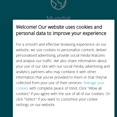
Mundial
Welcome! Our website uses cookies and
Conectividad celular mundial de
personal data to improve your experience
alta calidad en más de 200
destinos
For a smooth and effective browsing experience on our
website, we use cookies to personalise content, deliver
personalised advertising, provide social media features
and analyse our traffic. We also share information about
your use of our site with our social media, advertising and
analytics partners who may combine it with other
Rentable
information that you've provided to them or that they've
collected from your use of their services.
Manage your
Hasta un 90% más barato que los
cookies
with complete peace of mind. Click "Allow all
costes de itinerancia con su
cookies" if you agree with the use of all of our cookies. Or
operador actual
click "Select" if you want to customise your cookie
settings on our website.