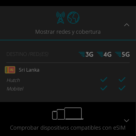
Mostrar
redes
y cobertura
DESTINO
/RED
(ES)
Sri Lanka
Hutch
Mobitel
Comprobar
dispositivos compatibles
con eSIM