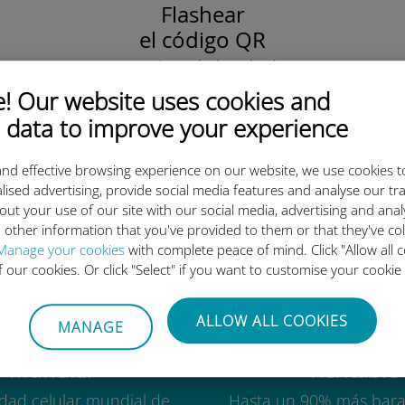
Flashear
el código QR
para activar el plan de datos
e instalar la Ubigi eSIM.
 Our website uses cookies and
¡Simple!
 data to improve your experience
nd effective browsing experience on our website, we use cookies t
lised advertising, provide social media features and analyse our tra
out your use of our site with our social media, advertising and ana
 tan buena la eSIM internacion
 other information that you've provided to them or that they've co
Manage your cookies
with complete peace of mind. Click "Allow all c
of our cookies. Or click "Select" if you want to customise your cookie
ALLOW ALL COOKIES
MANAGE
Mundial
Rentable
idad celular mundial de
Hasta un 90% más bara