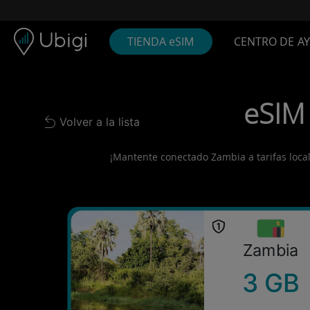
Skip to content
Contenido
Barra de navegación
Pie de página
TIENDA eSIM
CENTRO DE A
eSIM 
Volver a la lista
Back to list
¡Mantente conectado Zambia a tarifas locale
Zambia
3 GB