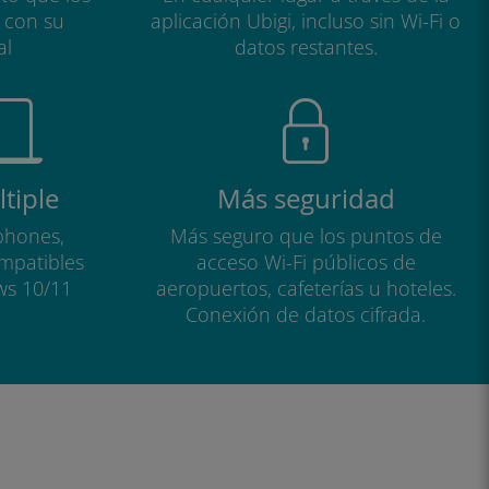
a con su
aplicación Ubigi, incluso sin Wi-Fi o
al
datos restantes.
tiple
Más seguridad
phones,
Más seguro que los puntos de
ompatibles
acceso Wi-Fi públicos de
ws 10/11
aeropuertos, cafeterías u hoteles.
Conexión de datos cifrada.