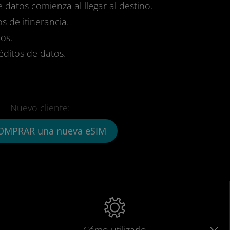
e datos comienza al llegar al destino.
s de itinerancia.
os.
réditos de datos.
Nuevo cliente:
OMPRAR una nueva eSIM