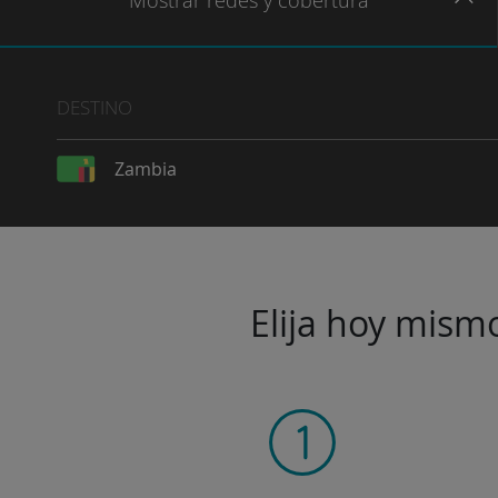
Mostrar
redes
y cobertura
DESTINO
Zambia
Elija hoy mismo