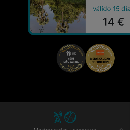
válido 15 dí
14 €