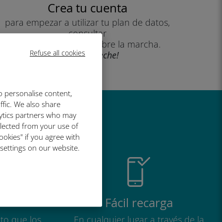
Crea tu cuenta
para empezar a utilizar tu plan de datos,
consultar
tu saldo y recargar sobre la marcha.
Refuse all cookies
¡Que aproveche!
o personalise content,
ffic. We also share
lytics partners who may
al de Ubigi
llected from your use of
ookies" if you agree with
 settings on our website.
Fácil recarga
to que los
En cualquier lugar a través de la