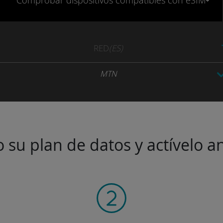
Comprobar
dispositivos compatibles
con eSIM
RED
(ES)
MTN
 su plan de datos y actívelo an