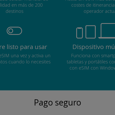
alidad en más de 200
costes de itineranci
destinos
operador actu
e listo para usar
Dispositivo múl
 eSIM una vez y activa un
Funciona con smart
atos cuando lo necesites
tabletas y portátiles c
con eSIM con Windo
Pago seguro