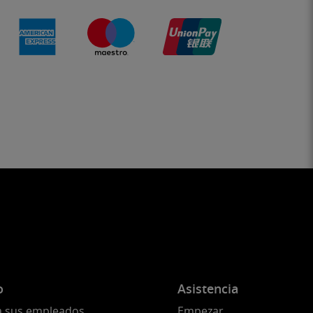
o
Asistencia
a sus empleados
Empezar