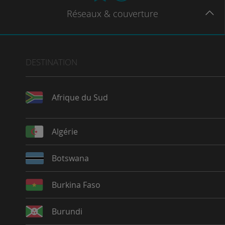
Réseaux
& couverture
DESTINATION
Afrique du Sud
Algérie
Botswana
Burkina Faso
Burundi