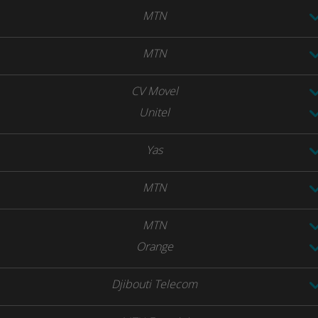
MTN
MTN
CV Movel
Unitel
Yas
MTN
MTN
Orange
Djibouti Telecom