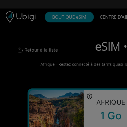
Skip to content
Contenu
Barre de navigation
Bas de page
BOUTIQUE eSIM
CENTRE D’AI
eSIM •
Retour à la liste
Back to list
Afrique - Restez connecté à des tarifs quasi-l
AFRIQUE
1 Go