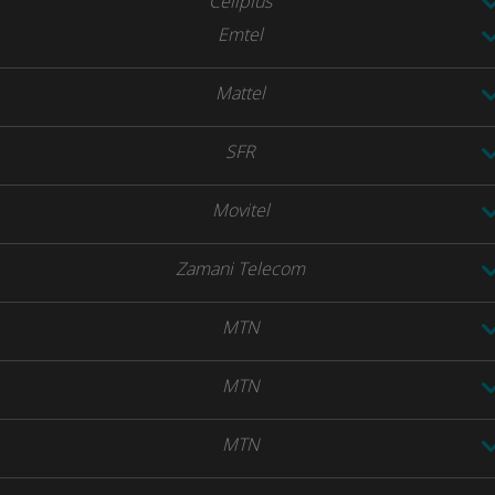
Cellplus
Emtel
Mattel
SFR
Movitel
Zamani Telecom
MTN
MTN
MTN