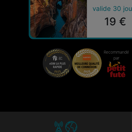
valide 30 jou
19 €
Recommandé
par