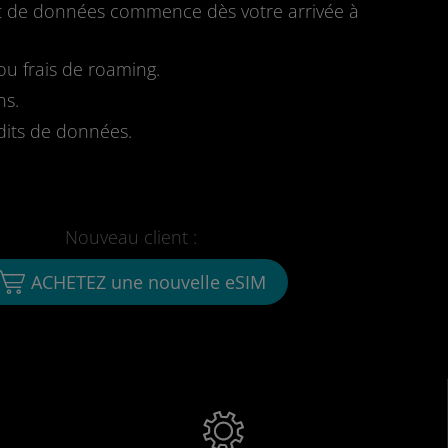
fait de données commence dès votre arrivée à
u frais de roaming.
ns.
dits de données.
Nouveau client :
ACHETEZ une nouvelle eSIM