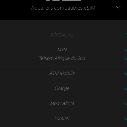
Appareils
compatibles
eSIM
RÉSEAU
(X)
MTN
Telkom Afrique du Sud
ATM Mobilis
Orange
Moov Africa
Lumitel