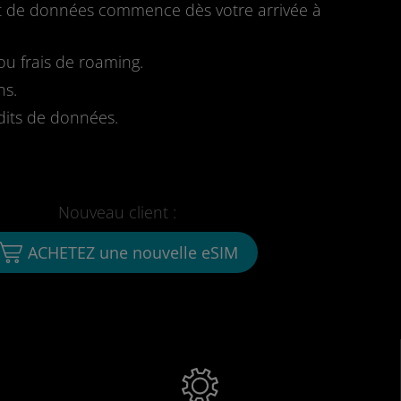
fait de données commence dès votre arrivée à
u frais de roaming.
ns.
dits de données.
Nouveau client :
ACHETEZ une nouvelle eSIM