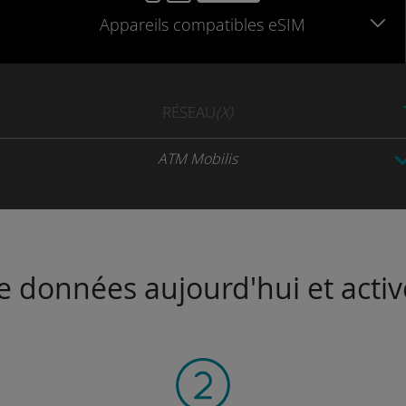
Appareils
compatibles
eSIM
RÉSEAU
(X)
ATM Mobilis
de données aujourd'hui et activ