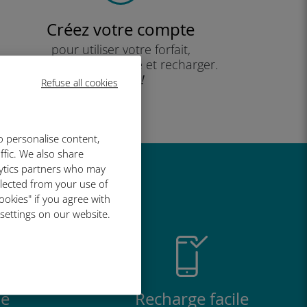
Créez votre compte
pour utiliser votre forfait,
consulter votre solde et recharger.
Profitez !
Refuse all cookies
o personalise content,
ffic. We also share
lytics partners who may
t si bien
llected from your use of
ookies" if you agree with
 settings on our website.
e
Recharge facile