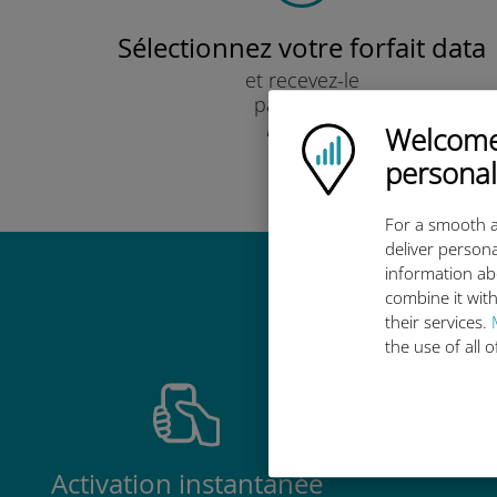
Sélectionnez votre forfait data
et recevez-le
par e-mail.
Rapide !
Welcome!
Ubigi logo
personal
For a smooth a
deliver persona
information ab
Pourquoi
combine it with
their services.
the use of all 
Activation instantanée