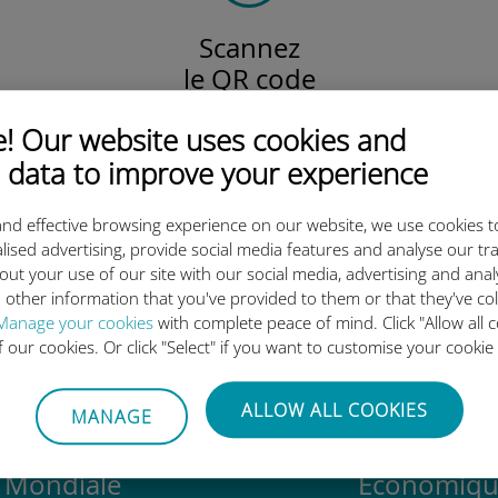
Scannez
le QR code
pour activer votre forfait
 Our website uses cookies and
et installer l'eSIM Ubigi.
Efficace !
 data to improve your experience
nd effective browsing experience on our website, we use cookies t
lised advertising, provide social media features and analyse our tra
out your use of our site with our social media, advertising and ana
 l'eSIM internationale Ubigi es
 other information that you've provided to them or that they've co
Manage your cookies
with complete peace of mind. Click "Allow all c
of our cookies. Or click "Select" if you want to customise your cookie
ALLOW ALL COOKIES
MANAGE
Mondiale
Économiqu