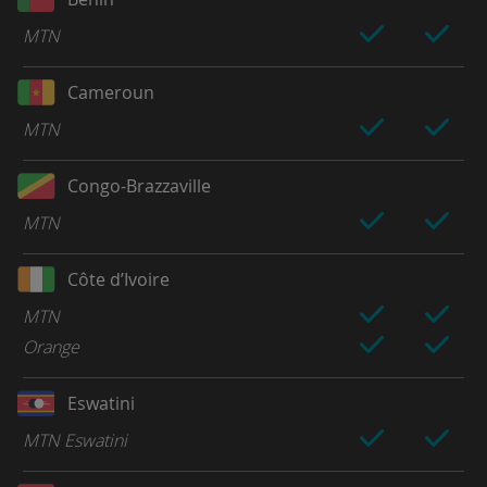
MTN
Cameroun
MTN
Congo-Brazzaville
MTN
Côte d’Ivoire
MTN
Orange
Eswatini
MTN Eswatini