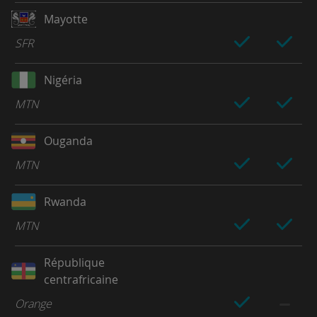
Mayotte
SFR
Nigéria
MTN
Ouganda
MTN
Rwanda
MTN
République
centrafricaine
Orange