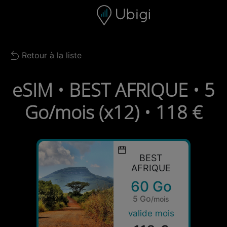
Skip to content
Contenu
Barre de navigation
Bas de page
Retour à la liste
Back to list
eSIM • BEST AFRIQUE • 5
Go/mois (x12) • 118 €
BEST
AFRIQUE
60 Go
5 Go
/mois
valide mois