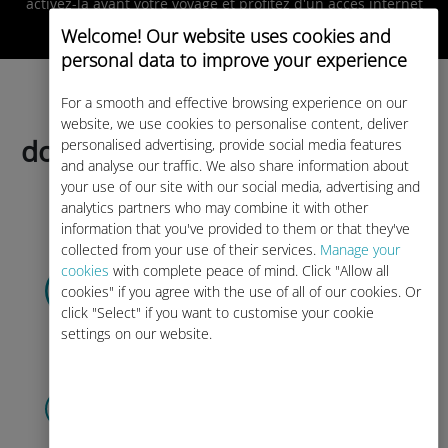
activez-la avant votre voyage et profitez d'un accès internet
instantané dès votre atterrissage !
Welcome! Our website uses cookies and
personal data to improve your experience
For a smooth and effective browsing experience on our
Choisissez votre forfait de
website, we use cookies to personalise content, deliver
données aujourd'hui et activez-
personalised advertising, provide social media features
and analyse our traffic. We also share information about
le avant votre voyage !
your use of our site with our social media, advertising and
analytics partners who may combine it with other
information that you've provided to them or that they've
collected from your use of their services.
Manage your
Sélectionnez
cookies
with complete peace of mind. Click "Allow all
cookies" if you agree with the use of all of our cookies. Or
votre forfait data
click "Select" if you want to customise your cookie
et recevez-le
par e-mail.
Rapide !
settings on our website.
Scannez
le QR code
pour activer votre forfait
et installer
l'eSIM Ubigi.
Efficace !