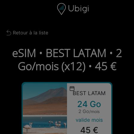
Skip to content
Contenu
Barre de navigation
Bas de page
Retour à la liste
Back to list
eSIM • BEST LATAM • 2
Go/mois (x12) • 45 €
BEST LATAM
24 Go
2 Go
/mois
valide mois
45 €