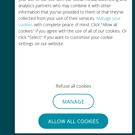
analytics partners who may combine it with other
information that you've provided to them or that they've
collected from your use of their services.
Manage your
cookies
with complete peace of mind. Click "Allow all
cookies" if you agree with the use of all of our cookies. Or
click "Select" if you want to customise your cookie
settings on our website.
Activation instantanée
Recevez un QR code par e-mail en
quelques minutes et scannez-le
Refuse all cookies
MANAGE
Mondiale
Connectivité cellulaire mondiale de
ALLOW ALL COOKIES
haute qualité dans plus de
200 destinations