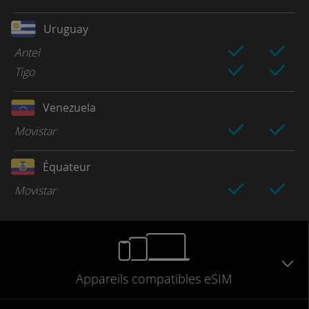
Uruguay
Antel
Tigo
Venezuela
Movistar
Équateur
Movistar
Appareils
compatibles
eSIM