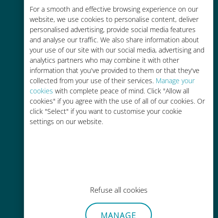
Économique
For a smooth and effective browsing experience on our
website, we use cookies to personalise content, deliver
Jusqu'à 90 % moins cher que les
personalised advertising, provide social media features
frais d'itinérance avec votre
and analyse our traffic. We also share information about
opérateur habituel
your use of our site with our social media, advertising and
analytics partners who may combine it with other
information that you've provided to them or that they've
collected from your use of their services.
Manage your
cookies
with complete peace of mind. Click "Allow all
cookies" if you agree with the use of all of our cookies. Or
Recharge facile
click "Select" if you want to customise your cookie
settings on our website.
Partout via l'app Ubigi, même sans
Wi-Fi ou data sur votre compte
Refuse all cookies
Sans effort
MANAGE