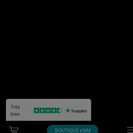
Très
bien
Cart Ubigi
Nav
BOUTIQUE eSIM