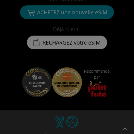
ACHETEZ une nouvelle eSIM
Déjà client :
RECHARGEZ votre eSIM
Recommandé
par