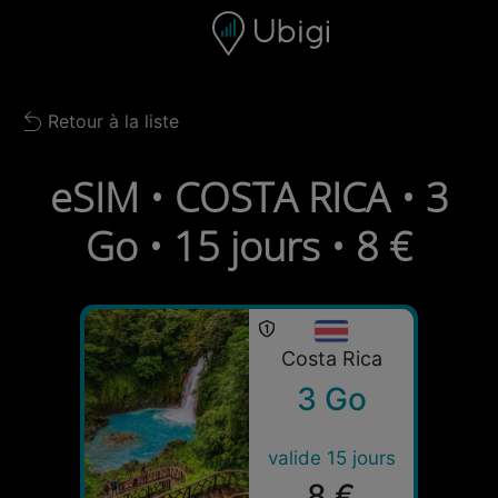
Skip to content
Contenu
Barre de navigation
Bas de page
Retour à la liste
Back to list
eSIM • COSTA RICA • 3
Go • 15 jours • 8 €
Costa Rica
3 Go
valide 15 jours
8 €