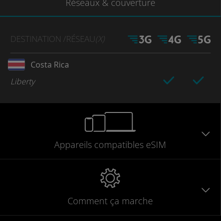
Réseaux
& couverture
DESTINATION
/RÉSEAU
(X)
Costa Rica
Liberty
Appareils
compatibles
eSIM
Comment ça marche