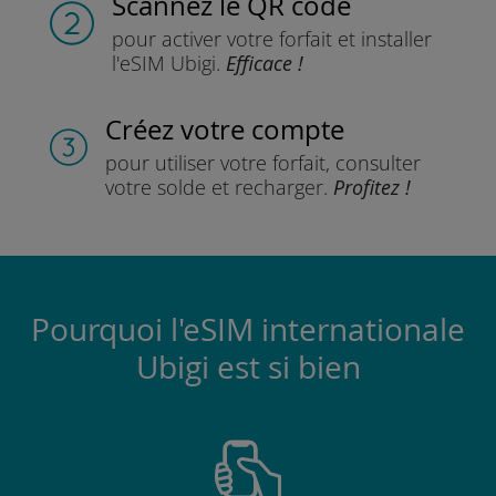
Scannez
le QR code
pour activer votre forfait
et installer
l'eSIM Ubigi.
Efficace !
Créez votre compte
pour utiliser votre forfait,
consulter
votre solde et recharger.
Profitez !
Pourquoi l'eSIM internationale
Ubigi est si bien